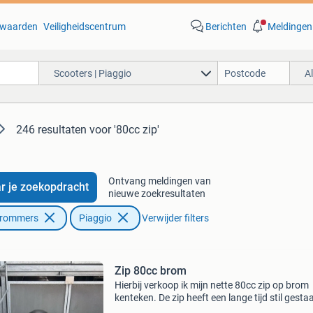
waarden
Veiligheidscentrum
Berichten
Meldingen
Scooters | Piaggio
A
246 resultaten
voor '80cc zip'
Ontvang meldingen van
r je zoekopdracht
nieuwe zoekresultaten
Brommers
Piaggio
Verwijder filters
Zip 80cc brom
Hierbij verkoop ik mijn nette 80cc zip op brom
kenteken. De zip heeft een lange tijd stil gesta
niet op gereden, daarom dat de scooter weini