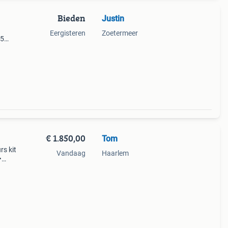
Bieden
Justin
Eergisteren
Zoetermeer
45
r -
oter
€ 1.850,00
Tom
rs kit
Vandaag
Haarlem
•
 de sc