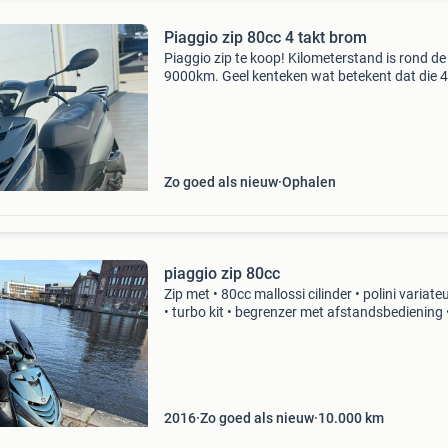
Piaggio zip 80cc 4 takt brom
Piaggio zip te koop! Kilometerstand is rond de
9000km. Geel kenteken wat betekent dat die 
km/u mag. - Accu doet het goed. - 80Cc cillinde
nieuwe band voor en achter. - Boos kijker - sco
rijd
Zo goed als nieuw
Ophalen
piaggio zip 80cc
Zip met • 80cc mallossi cilinder • polini variateu
• turbo kit • begrenzer met afstandsbediening 
alarm met afstandsbediening • vespa mono
voorvork • led angel eye • led verlichting onder
2016
Zo goed als nieuw
10.000
km