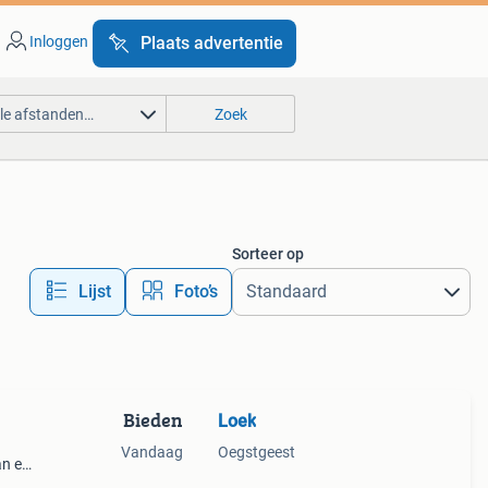
Inloggen
Plaats advertentie
lle afstanden…
Zoek
Sorteer op
Lijst
Foto’s
Bieden
Loek
Vandaag
Oegstgeest
an en
g km