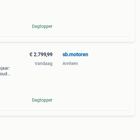
Dagtopper
€ 2.799,99
sb.motoren
Vandaag
Arnhem
wjaar:
houd:
brom
Dagtopper