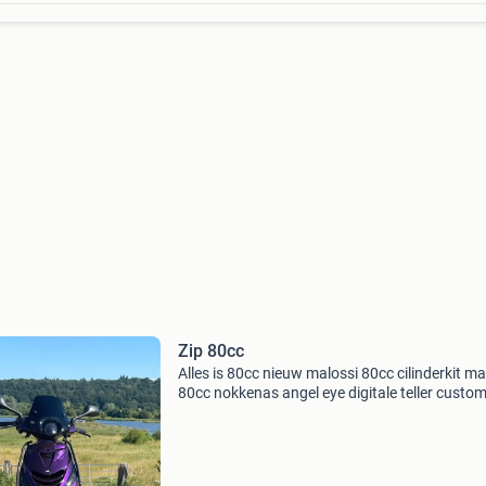
Zip 80cc
Alles is 80cc nieuw malossi 80cc cilinderkit ma
80cc nokkenas angel eye digitale teller custo
zadel custom sp kappen kleur bmw paars run
spiegels sp achter vleugel alpha ledjes alpha
achterli