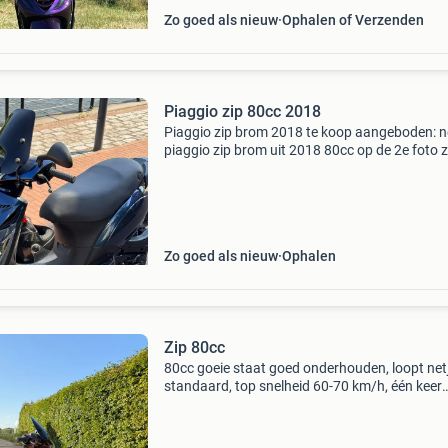
Zo goed als nieuw
Ophalen of Verzenden
Piaggio zip 80cc 2018
Piaggio zip brom 2018 te koop aangeboden: n
piaggio zip brom uit 2018 80cc op de 2e foto zi
de kleur het best in de zon spat de kleur er echt
De scooter rijdt en remt zoals het hoort en i
Zo goed als nieuw
Ophalen
Zip 80cc
80cc goeie staat goed onderhouden, loopt net
standaard, top snelheid 60-70 km/h, één keer
kicken starten en alleen een paar krassen op d
zijkant