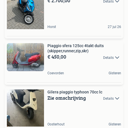
€ 2.700,00
Details
Horst
27 jul 26
Piaggio sfera 125cc 4takt duits
(skipper,runner,zip,skr)
€ 450,00
Details
Coevorden
Gisteren
Gilera piaggio typhoon 70cc lc
Zie omschrijving
Details
Oosterhout
Gisteren