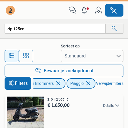
Scooters | Piaggio
Sorteer op
Alle afstanden…
Bewaar je zoekopdracht
Filters
Fietsen en Brommers
Piaggio
Verwijder filters
zip 125cc lc
€ 1.650,00
Details