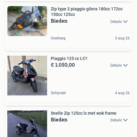
Zip type 2 piaggio gilera 180cc 172cc
150cc 125cc
Bieden
Details
Overberg
3 aug 26
Piaggio 125 cc LC‼️
€ 1.050,00
Details
Schijndel
4 aug 26
Snelle Zip 125cc lc met wok frame
Bieden
Details