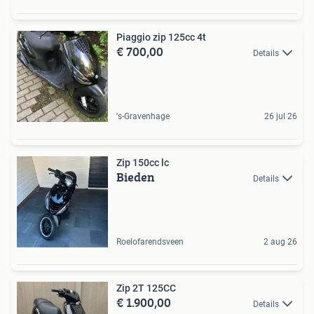
Piaggio zip 125cc 4t
€ 700,00
Details
's-Gravenhage
26 jul 26
Zip 150cc lc
Bieden
Details
Roelofarendsveen
2 aug 26
Zip 2T 125CC
€ 1.900,00
Details