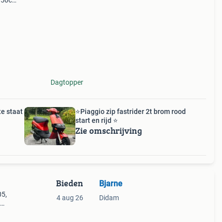
r 50cc
ter op
Dagtopper
te staat
⭐️Piaggio zip fastrider 2t brom rood
start en rijd ⭐️
Zie omschrijving
Bieden
Bjarne
05,
4 aug 26
Didam
ling