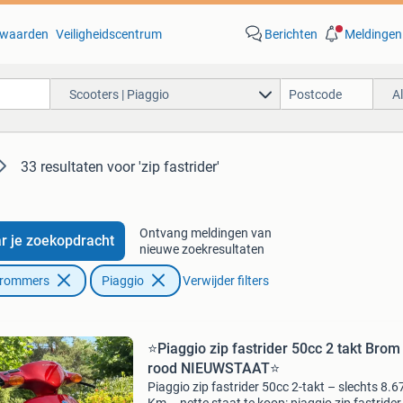
waarden
Veiligheidscentrum
Berichten
Meldingen
Scooters | Piaggio
A
33 resultaten
voor 'zip fastrider'
Ontvang meldingen van
r je zoekopdracht
nieuwe zoekresultaten
Brommers
Piaggio
Verwijder filters
⭐️Piaggio zip fastrider 50cc 2 takt Brom
rood NIEUWSTAAT⭐️
Piaggio zip fastrider 50cc 2-takt – slechts 8.6