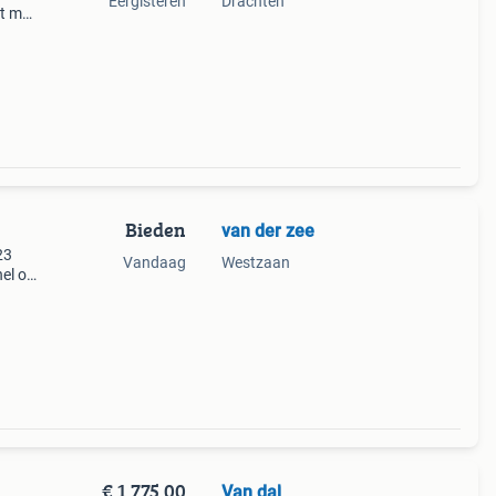
Eergisteren
Drachten
t met
bijna
Bieden
van der zee
23
Vandaag
Westzaan
nel op
itten
€ 1.775,00
Van dal