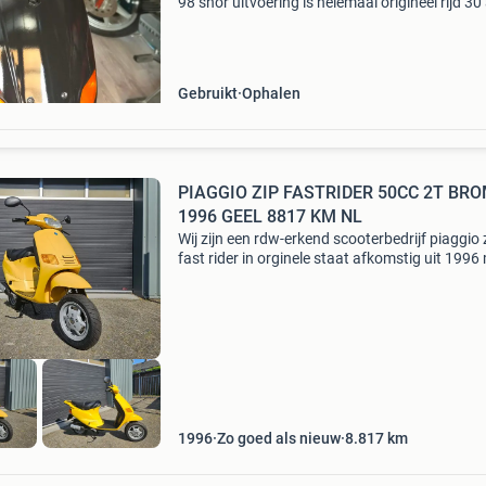
98 snor uitvoering is helemaal origineel rijd 30
km is nog niets aan verkloot of gesleutelt 17
polini carbarateur met compleet geldig nl
Gebruikt
Ophalen
PIAGGIO ZIP FASTRIDER 50CC 2T BROM BJ
1996 GEEL 8817 KM NL
Wij zijn een rdw-erkend scooterbedrijf piaggio 
fast rider in orginele staat afkomstig uit 1996
slechts 8817km! Uitgevoerd in de mooie kleur 
die kenmerkend is voor dit model nette staat 
1996
Zo goed als nieuw
8.817
km