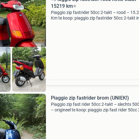
15219 km⭐️
Piaggio zip fastrider 50cc 2-takt – rood – 15.
Km te koop: piaggio zip fastrider 50cc 2-takt i
mooie rode kleurstelling. De scooter verkeert i
nette staat en heeft 15.219 Kilometer op de tel
Piaggio zip fastrider brom (UNIEK!)
Piaggio zip fast rider 50cc 2-takt – slechts 5
– origineel te koop: piaggio zip fast rider 50cc 
takt in nette staat met slechts 5001 kilometer
teller. De scooter is geheel origineel, rij