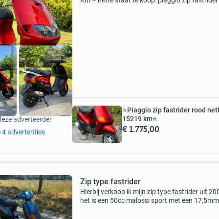
Km – nette staat te koop: piaggio zip fastride
2-takt in nette staat met slechts 8.670 Kilome
de teller.de scooter start en rijdt perfect
⭐️Piaggio zip fastrider rood net
15219 km⭐️
deze adverteerder
€ 1.775,00
e 4 advertenties
Zip type fastrider
Hierbij verkoop ik mijn zip type fastrider uit 20
het is een 50cc malossi sport met een 17,5mm
carburateur en st luchtfilter. Hij staat op geel
kenteken en het is een lichte opknapper. Afstel