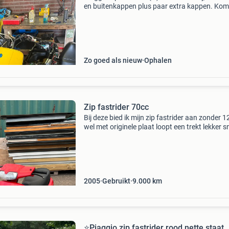
en buitenkappen plus paar extra kappen. Kom
volledige duitse papieren. Motorblok is lopend 
alles is nieuwstaat en het frame heeft 0 r
Zo goed als nieuw
Ophalen
Zip fastrider 70cc
Bij deze bied ik mijn zip fastrider aan zonder 1
wel met originele plaat loopt een trekt lekker s
rijd rond de 70-75 minpunten: knipperlichten z
er niet op, slechte voorrem, en kapschade.
2005
Gebruikt
9.000
km
⭐️Piaggio zip fastrider rood nette staat