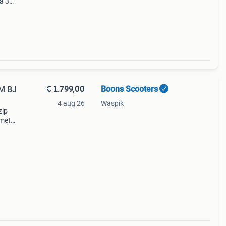
 a 35
.5Mm
€ 1.799,00
Boons Scooters
4 aug 26
Waspik
zip
 met
geel
me