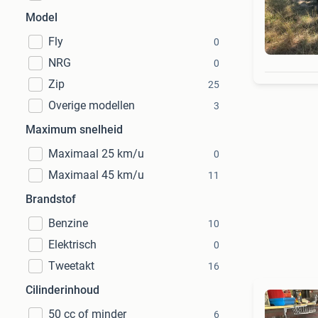
Model
Fly
0
NRG
0
Zip
25
Overige modellen
3
Maximum snelheid
Maximaal 25 km/u
0
Maximaal 45 km/u
11
Brandstof
Benzine
10
Elektrisch
0
Tweetakt
16
Cilinderinhoud
50 cc of minder
6