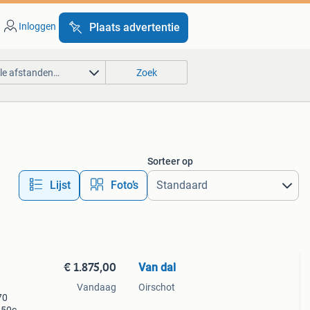
Inloggen
Plaats advertentie
lle afstanden…
Zoek
Sorteer op
Lijst
Foto’s
€ 1.875,00
Van dal
Vandaag
Oirschot
70