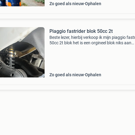
Zo goed als nieuw
Ophalen
Piaggio fastrider blok 50cc 2t
Beste lezer, hierbij verkoop ik mijn piaggio fast
50cc 2t blok het is een orgineel blok niks aan
versleuteld en is plug and play voor een zip, er 
een sito plus uitlaat op en hij loopt rond de
Zo goed als nieuw
Ophalen