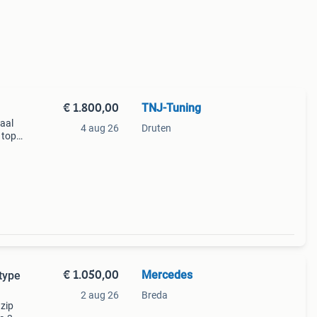
€ 1.800,00
TNJ-Tuning
maal
4 aug 26
Druten
 top
eb
ffen.
€ 1.050,00
Mercedes
 type
2 aug 26
Breda
 zip