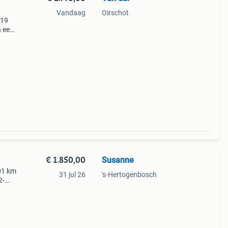
Vandaag
Oirschot
219
n een
n
l
€ 1.850,00
Susanne
001 km
31 jul 26
's-Hertogenbosch
2-
 op de