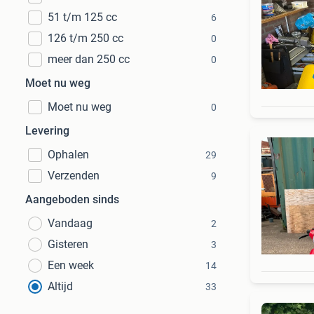
51 t/m 125 cc
6
126 t/m 250 cc
0
meer dan 250 cc
0
Moet nu weg
Moet nu weg
0
Levering
Ophalen
29
Verzenden
9
Aangeboden sinds
Vandaag
2
Gisteren
3
Een week
14
Altijd
33