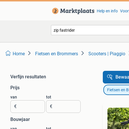
Help en info
Voor
Home
Fietsen en Brommers
Scooters | Piaggio
Verfijn resultaten
Bewaa
Prijs
Fietsen en 
van
tot
€
€
Bouwjaar
van
tot