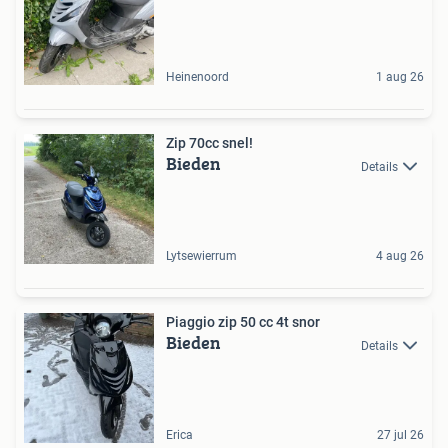
Heinenoord
1 aug 26
Zip 70cc snel!
Bieden
Details
Lytsewierrum
4 aug 26
Piaggio zip 50 cc 4t snor
Bieden
Details
Erica
27 jul 26