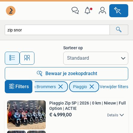
Scooters | Piaggio
Sorteer op
Alle afstanden…
Bewaar je zoekopdracht
Filters
Fietsen en Brommers
Piaggio
Verwijder filters
Piaggio Zip SP | 2026 | 0 km | Nieuw | Full
Option | ACTIE
€ 4.999,00
Details