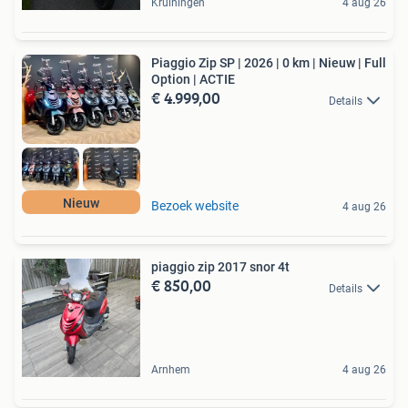
Kruiningen
4 aug 26
Piaggio Zip SP | 2026 | 0 km | Nieuw | Full
Option | ACTIE
€ 4.999,00
Details
Nieuw
Bezoek website
4 aug 26
piaggio zip 2017 snor 4t
€ 850,00
Details
Arnhem
4 aug 26