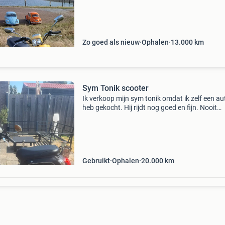
tankmeter na rijd 1op 45 4 takt dus gewone b
Zo goed als nieuw
Ophalen
13.000
km
Sym Tonik scooter
Ik verkoop mijn sym tonik omdat ik zelf een au
heb gekocht. Hij rijdt nog goed en fijn. Nooit
problemen mee gehad. Heeft laatst nog een b
gehad bij de garage ( nieuwe accu, nieuwe olie
uitlaat
Gebruikt
Ophalen
20.000
km