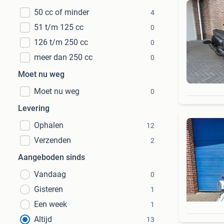
50 cc of minder
4
51 t/m 125 cc
0
126 t/m 250 cc
0
meer dan 250 cc
0
Moet nu weg
Moet nu weg
0
Levering
Ophalen
12
Verzenden
2
Aangeboden sinds
Vandaag
0
Gisteren
1
Een week
1
Altijd
13