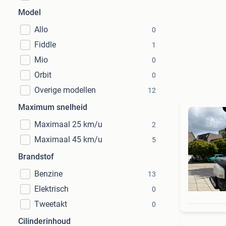
Model
Allo
0
Fiddle
1
Mio
0
Orbit
0
Overige modellen
12
Maximum snelheid
Maximaal 25 km/u
2
Maximaal 45 km/u
5
Brandstof
Benzine
13
Elektrisch
0
Tweetakt
0
Cilinderinhoud