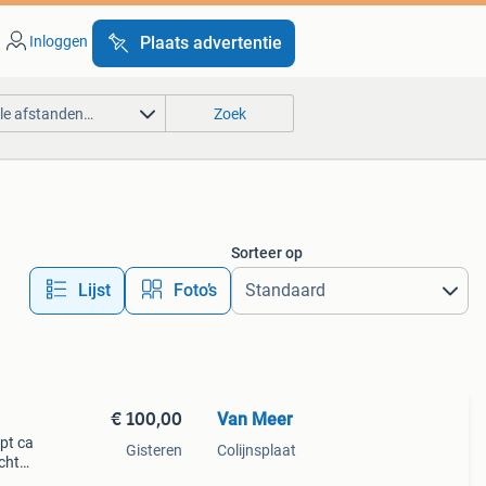
Inloggen
Plaats advertentie
lle afstanden…
Zoek
Sorteer op
Lijst
Foto’s
€ 100,00
Van Meer
opt ca
Gisteren
Colijnsplaat
cht