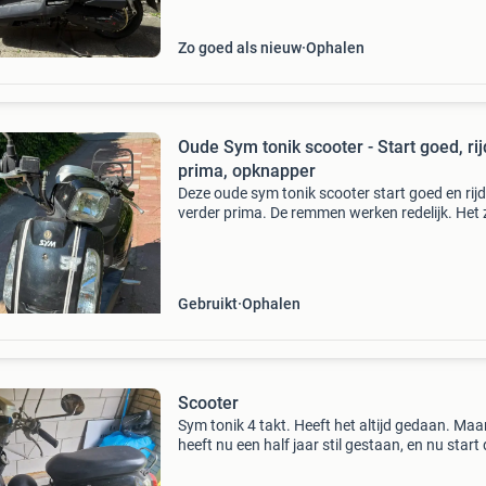
Zo goed als nieuw
Ophalen
Oude Sym tonik scooter - Start goed, rij
prima, opknapper
Deze oude sym tonik scooter start goed en rijd
verder prima. De remmen werken redelijk. Het 
heeft scheuren die met ducktape zijn gerepare
Ook de voorkap heeft wat schade, eveneens 
duckt
Gebruikt
Ophalen
Scooter
Sym tonik 4 takt. Heeft het altijd gedaan. Maa
heeft nu een half jaar stil gestaan, en nu start 
niet meer. Dus voor iemand die handig is. En 
weer gestart krijgt.