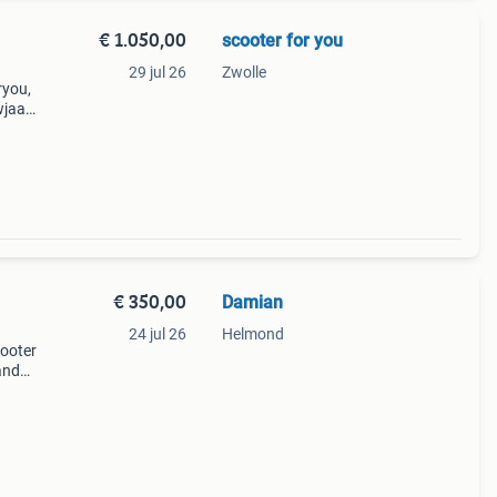
€ 1.050,00
scooter for you
29 jul 26
Zwolle
ryou,
jaar:
€ 350,00
Damian
24 jul 26
Helmond
cooter
and
anden.