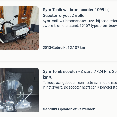
Sym Tonik wit bromscooter 1099 bij
Scooterforyou, Zwolle
Sym tonik wit bromscooter 1099 bij scooterfo
zwolle kilometerstand: 12107 type: brom bouw
2013 kleur: wit snelheid: 50 km/u garantie: 2
maanden bel gerust tijdens openingstijden bij
interess
2013
Gebruikt
12.107
km
Sym Tonik scooter - Zwart, 7724 km, 25
km/u
Te koop aangeboden: een nette sym fiddle ii s
in het zwart. De scooter heeft een kilometerst
van 7724 km en een maximumsnelheid van 25
km/u. Ideaal voor stadsverkeer en korte afst
De sc
Gebruikt
Ophalen of Verzenden