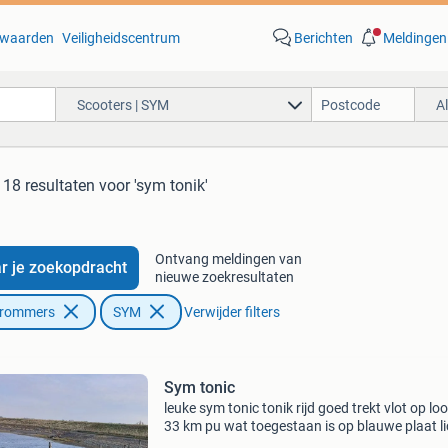
waarden
Veiligheidscentrum
Berichten
Meldingen
Scooters | SYM
A
18 resultaten
voor 'sym tonik'
Ontvang meldingen van
r je zoekopdracht
nieuwe zoekresultaten
Brommers
SYM
Verwijder filters
Sym tonic
​leuke sym tonic tonik rijd goed trekt vlot op lo
33 km pu wat toegestaan is op blauwe plaat li
helmpje op en heerlijk toeren alles werkt op de