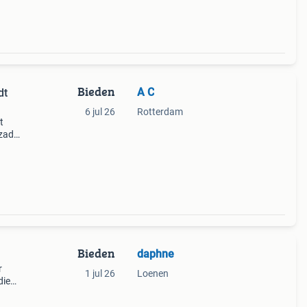
Bieden
A C
dt
6 jul 26
Rotterdam
t
zadel
erd.
met
Bieden
daphne
r
1 jul 26
Loenen
die
hem