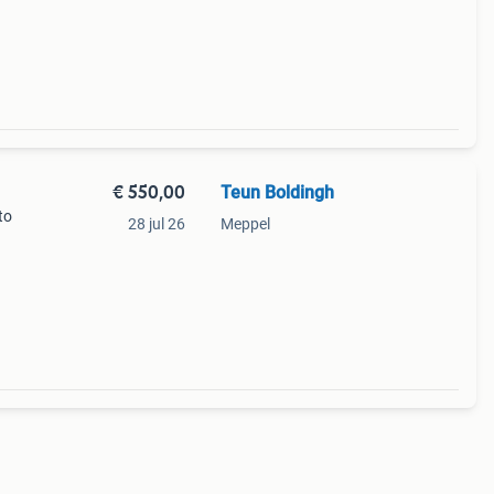
enz
€ 550,00
Teun Boldingh
to
28 jul 26
Meppel
eurt
,