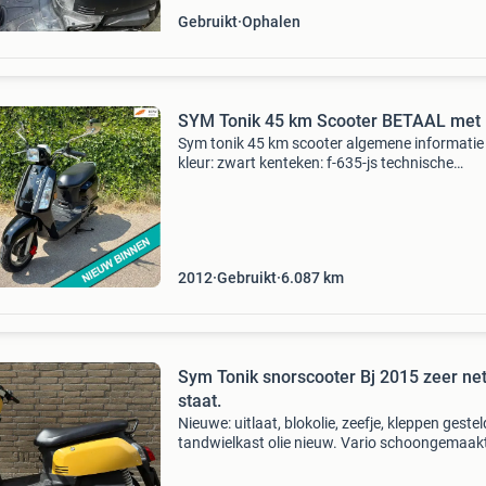
Gebruikt
Ophalen
SYM Tonik 45 km Scooter BETAAL met 
Sym tonik 45 km scooter algemene informatie
kleur: zwart kenteken: f-635-js technische
informatie vermogen: 1 kw (2 pk) aantal cilinde
transmissie: automaat topsnelheid: 45 km/u 
wielbasis:
2012
Gebruikt
6.087
km
Sym Tonik snorscooter Bj 2015 zeer ne
staat.
Nieuwe: uitlaat, blokolie, zeefje, kleppen gestel
tandwielkast olie nieuw. Vario schoongemaak
rolletjes. Snelheid is op de teller nu 38km/uur.
Scooter rijdt lekker vlot, en trek goed op. Carb