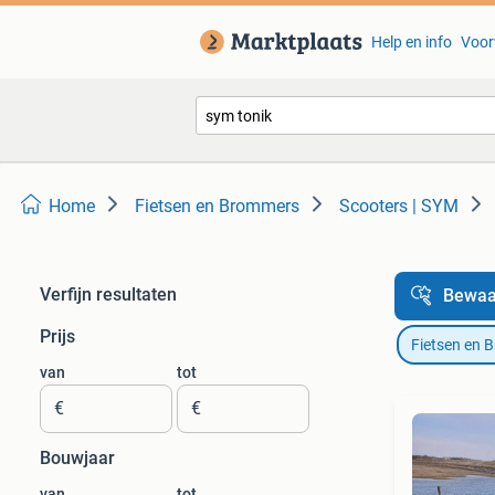
Help en info
Voor
Home
Fietsen en Brommers
Scooters | SYM
Verfijn resultaten
Bewaa
Prijs
Fietsen en 
van
tot
€
€
Bouwjaar
van
tot