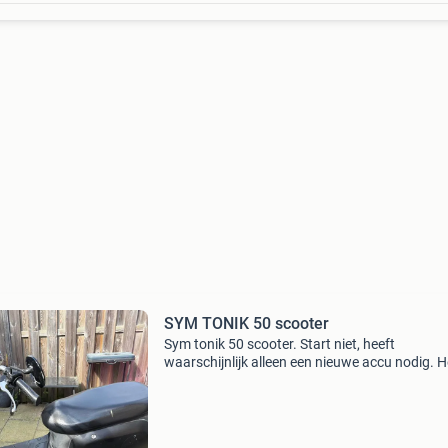
SYM TONIK 50 scooter
Sym tonik 50 scooter. Start niet, heeft
waarschijnlijk alleen een nieuwe accu nodig. H
lang stilgestaan. Loopt 68 op gps. Leuk projec
voor een liefhebber. Ik verkoop hem omdat ie i
wegstaat e