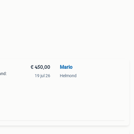
€ 450,00
Mario
and:
19 jul 26
Helmond