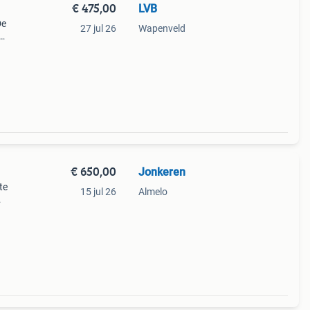
€ 475,00
LVB
De
27 jul 26
Wapenveld
ldig
rband
€ 650,00
Jonkeren
te
15 jul 26
Almelo
m
ld -