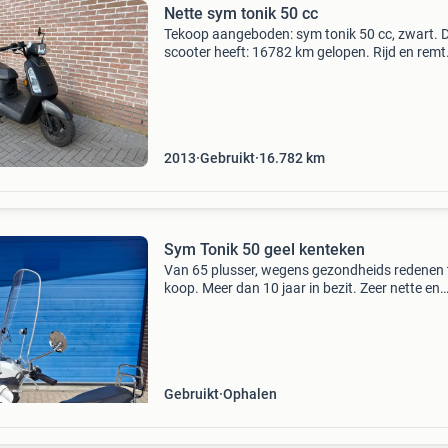
Nette sym tonik 50 cc
Tekoop aangeboden: sym tonik 50 cc, zwart. 
scooter heeft: 16782 km gelopen. Rijd en remt
goed. De scooter loopt 40km/h. En staat op ge
kenteken, zonder wok. Nieuw er opgezet: voo
en accu.
2013
Gebruikt
16.782
km
Sym Tonik 50 geel kenteken
Van 65 plusser, wegens gezondheids redenen 
koop. Meer dan 10 jaar in bezit. Zeer nette en
geheel orginele sym tonik 50 van 2011. 300K
geleden nog grote beurt gehad: - kleppen geste
nw. Motorol
Gebruikt
Ophalen