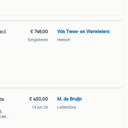
€ 749,00
Vds Twee- en Vierwielers
in3
Eergisteren
Heesch
rs: 1
maten
€ 450,00
M. de Bruijn
tte
14 jun 26
Leiderdorp
d,
t en
ura