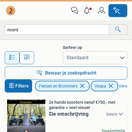
Scooters | Vespa
Sorteer op
Alle afstanden…
Bewaar je zoekopdracht
Filters
Fietsen en Brommers
Vespa
Verwijd
2e hands scooters vanaf €750,- met
garantie + veel nieuw!
Zie omschrijving
Details
Topadvertentie