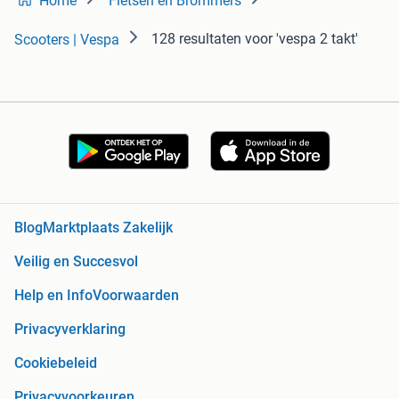
Home
Fietsen en Brommers
128 resultaten
voor 'vespa 2 takt'
Scooters | Vespa
Blog
Marktplaats Zakelijk
Veilig en Succesvol
Help en Info
Voorwaarden
Privacyverklaring
Cookiebeleid
Privacyvoorkeuren