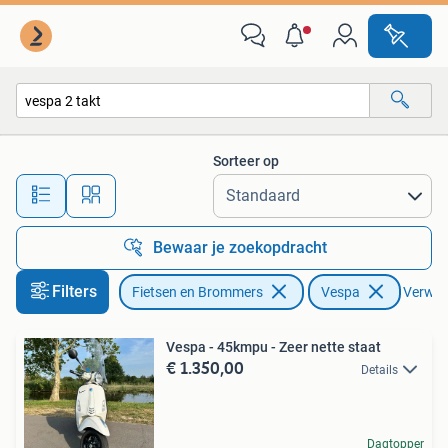
Scooters | Vespa
Sorteer op
Alle afstanden…
Bewaar je zoekopdracht
Filters
Fietsen en Brommers
Vespa
Verwijd
Vespa - 45kmpu - Zeer nette staat
€ 1.350,00
Details
Dagtopper