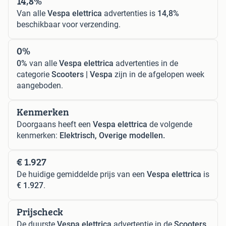
14,8%
Van alle
Vespa elettrica
advertenties is
14,8%
beschikbaar voor verzending.
0%
0%
van alle
Vespa elettrica
advertenties in de
categorie
Scooters | Vespa
zijn in de afgelopen week
aangeboden.
Kenmerken
Doorgaans heeft een
Vespa elettrica
de volgende
kenmerken:
Elektrisch, Overige modellen.
€ 1.927
De huidige gemiddelde prijs van een
Vespa elettrica
is
€ 1.927
.
Prijscheck
De duurste
Vespa elettrica
advertentie in de
Scooters