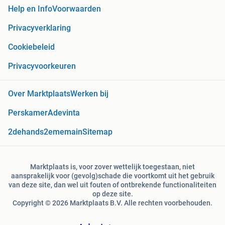
Help en Info
Voorwaarden
Privacyverklaring
Cookiebeleid
Privacyvoorkeuren
Over Marktplaats
Werken bij
Perskamer
Adevinta
2dehands
2ememain
Sitemap
Marktplaats is, voor zover wettelijk toegestaan, niet
aansprakelijk voor (gevolg)schade die voortkomt uit het gebruik
van deze site, dan wel uit fouten of ontbrekende functionaliteiten
op deze site.
Copyright © 2026 Marktplaats B.V. Alle rechten voorbehouden.