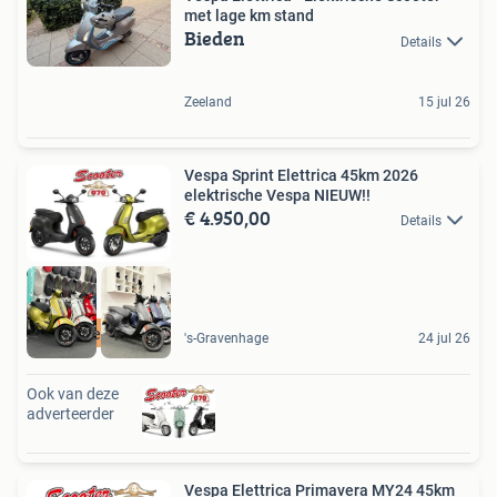
met lage km stand
Bieden
Details
Zeeland
15 jul 26
Vespa Sprint Elettrica 45km 2026
elektrische Vespa NIEUW!!
€ 4.950,00
Details
Direct leverbaar
's-Gravenhage
24 jul 26
Ook van deze
adverteerder
Vespa Elettrica Primavera MY24 45km