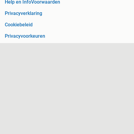
Help en Info
Voorwaarden
Privacyverklaring
Cookiebeleid
Privacyvoorkeuren
Over Marktplaats
Werken bij
Perskamer
Adevinta
2dehands
2ememain
Sitemap
Marktplaats is, voor zover wettelijk toegestaan, niet
aansprakelijk voor (gevolg)schade die voortkomt uit het gebruik
van deze site, dan wel uit fouten of ontbrekende functionaliteiten
op deze site.
Copyright © 2026 Marktplaats B.V. Alle rechten voorbehouden.
een
onderneming