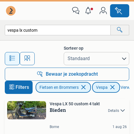
Scooters | Vespa
Sorteer op
Alle afstanden…
Bewaar je zoekopdracht
Filters
Fietsen en Brommers
Vespa
Verwijd
Vespa LX 50 custom 4 takt
Bieden
Details
Borne
1 aug 26