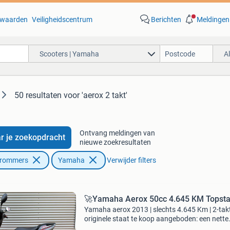
waarden
Veiligheidscentrum
Berichten
Meldingen
Scooters | Yamaha
A
50 resultaten
voor 'aerox 2 takt'
Ontvang meldingen van
r je zoekopdracht
nieuwe zoekresultaten
Brommers
Yamaha
Verwijder filters
🚀Yamaha Aerox 50cc 4.645 KM Topsta
Yamaha aerox 2013 | slechts 4.645 Km | 2-takt
originele staat te koop aangeboden: een nette
yamaha aerox uit 2013 met slechts 4.645 Orig