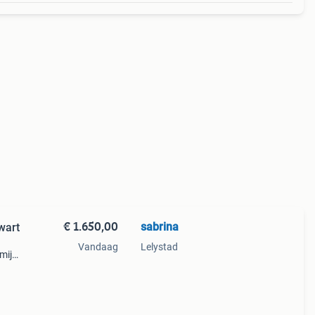
€ 1.650,00
sabrina
wart
Vandaag
Lelystad
 mijn
4Xx