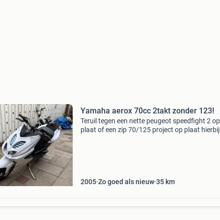
Yamaha aerox 70cc 2takt zonder 123!
Teruil tegen een nette peugeot speedfight 2 op
plaat of een zip 70/125 project op plaat hierbij
ik mijn yamaha aerox tekoop reden van verkoo
moet iets op kenteken hebben de aerox is voor
2005
Zo goed als nieuw
35
km