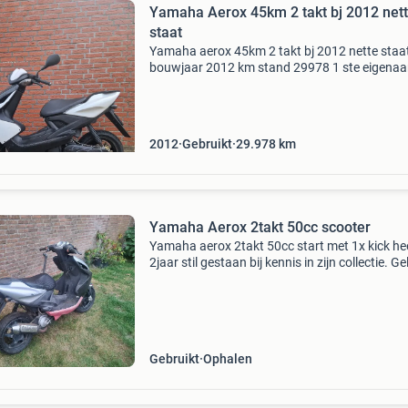
Yamaha Aerox 45km 2 takt bj 2012 net
staat
Yamaha aerox 45km 2 takt bj 2012 nette staa
bouwjaar 2012 km stand 29978 1 ste eigenaa
snelheid 55km de scooter is voorzien van: nie
michelin banden voor en achter nieuwe remsch
voor nieuwe re
2012
Gebruikt
29.978
km
Yamaha Aerox 2takt 50cc scooter
Yamaha aerox 2takt 50cc start met 1x kick he
2jaar stil gestaan bij kennis in zijn collectie. Ge
kenteken zonder wok. Duidelijk leesbaar fram
nummer en typenummer plaatje die matchen 
papier
Gebruikt
Ophalen