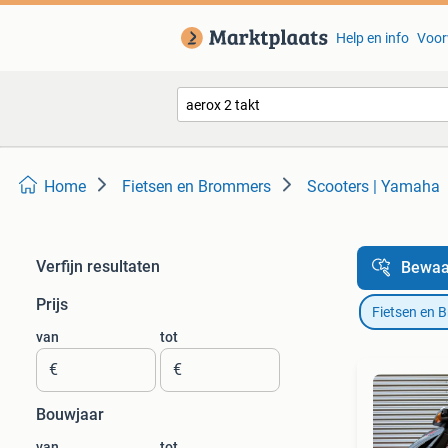
Help en info
Voor
Home
Fietsen en Brommers
Scooters | Yamaha
Verfijn resultaten
Bewaa
Prijs
Fietsen en 
van
tot
€
€
Bouwjaar
van
tot