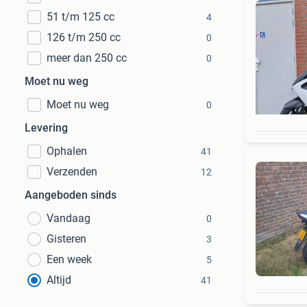
51 t/m 125 cc
4
126 t/m 250 cc
0
meer dan 250 cc
0
Moet nu weg
Moet nu weg
0
Levering
Ophalen
41
Verzenden
12
Aangeboden sinds
Vandaag
0
Gisteren
3
Een week
5
Altijd
41