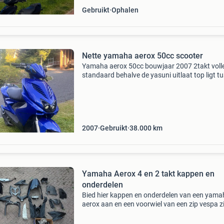
Gebruikt
Ophalen
Nette yamaha aerox 50cc scooter
Yamaha aerox 50cc bouwjaar 2007 2takt voll
standaard behalve de yasuni uitlaat top ligt t
de 75/80 altijd netjes mee omgegaan hij is nog
heel goed afgesteld dus heeft een klein dipje bi
2007
Gebruikt
38.000
km
Yamaha Aerox 4 en 2 takt kappen en
onderdelen
Bied hier kappen en onderdelen van een yama
aerox aan en een voorwiel van een zip vespa z
foto 3 nieuw kappen van een yamaha aerox 2 
verkoop alles in 1 koop voor meer info stuur e