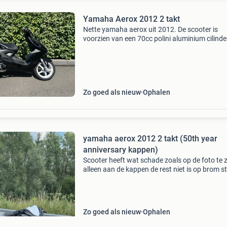
Yamaha Aerox 2012 2 takt
Nette yamaha aerox uit 2012. De scooter is
voorzien van een 70cc polini aluminium cilinde
rijdt uitstekend. Hij trekt erg snel op en heeft e
topsnelheid van ongeveer 100 km/u. Technisc
verkeert
Zo goed als nieuw
Ophalen
yamaha aerox 2012 2 takt (50th year
anniversary kappen)
Scooter heeft wat schade zoals op de foto te 
alleen aan de kappen de rest niet is op brom s
6 streetrace cilinder stage 6 koelrad stage 6
koppeling top performance v snaar malossi va
4g ro
Zo goed als nieuw
Ophalen