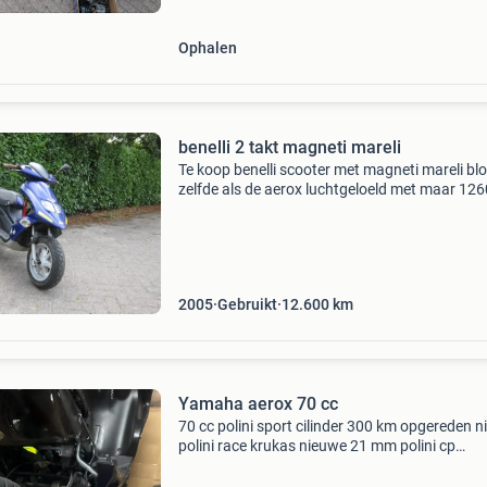
berichtje
Ophalen
benelli 2 takt magneti mareli
Te koop benelli scooter met magneti mareli bl
zelfde als de aerox luchtgeloeld met maar 12
echte km gelopen voor de liefhebber van iets 
en aparts is grote scooter dus niet voor mens
klein
2005
Gebruikt
12.600
km
Yamaha aerox 70 cc
70 cc polini sport cilinder 300 km opgereden 
polini race krukas nieuwe 21 mm polini cp
carburateur polini spruitstuk polini powerfilter
nieuwe yasuni r uitlaat polini variateur nog ge