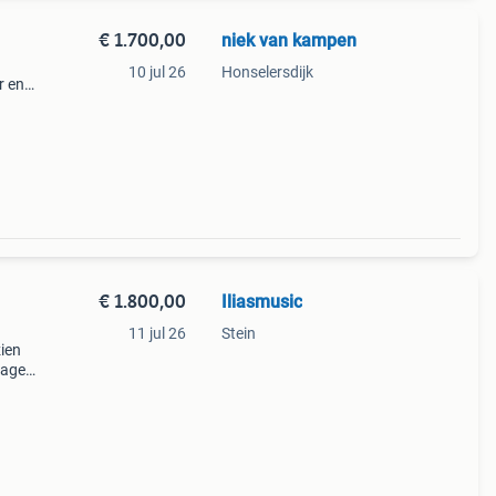
€ 1.700,00
niek van kampen
10 jul 26
Honselersdijk
r en
en
h
€ 1.800,00
Iliasmusic
11 jul 26
Stein
zien
tage
rio