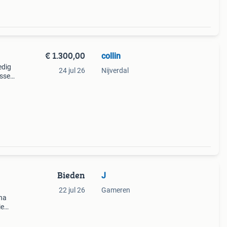
€ 1.300,00
collin
edig
24 jul 26
Nijverdal
ussen
 niet
j
Bieden
J
22 jul 26
Gameren
ha
ie
takt
en