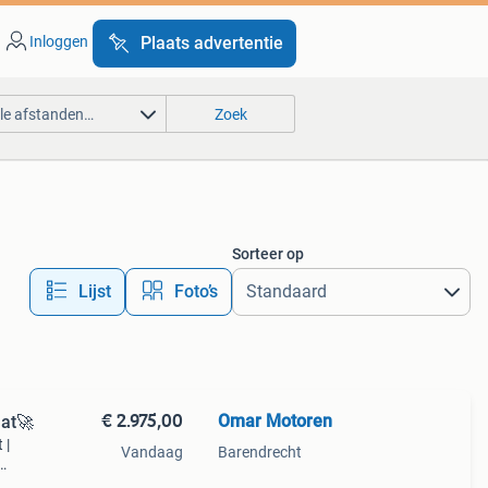
Inloggen
Plaats advertentie
lle afstanden…
Zoek
Sorteer op
Lijst
Foto’s
€ 2.975,00
Omar Motoren
at🚀
 |
Vandaag
Barendrecht
inele