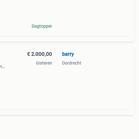
Dagtopper
€ 2.000,00
barry
t
Gisteren
Dordrecht
n
e
 pas e