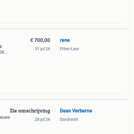
€ 700,00
rene
ok
31 jul 26
Etten-Leur
600
moois
en
Zie omschrijving
Daan Verberne
nieuwe
28 jul 26
Dordrecht
en