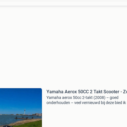
Yamaha Aerox 50CC 2 Takt Scooter - Z
Yamaha aerox 50cc 2-takt (2008) – goed
onderhouden – veel vernieuwd bij deze bied ik
yamaha aerox 50cc 2-takt uit 2008 met geel
kenteken aan. De scooter heeft ongeveer 10.
km gelopen en is alt