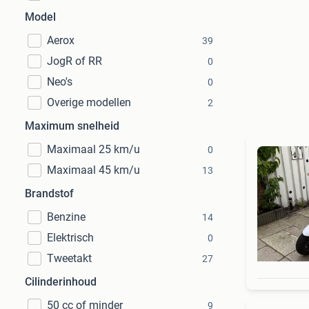
Model
Aerox
39
JogR of RR
0
Neo's
0
Overige modellen
2
Maximum snelheid
Maximaal 25 km/u
0
Maximaal 45 km/u
13
Brandstof
Benzine
14
Elektrisch
0
Tweetakt
27
Cilinderinhoud
50 cc of minder
9