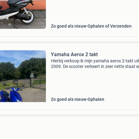
kilometers. Deze 2-takt aerox verkeert in nette,
origine
Zo goed als nieuw
Ophalen of Verzenden
Yamaha Aerox 2 takt
Hierbij verkoop ik mijn yamaha aerox 2-takt ui
2009. De scooter verkeert in zeer nette staat e
heeft geen gebruikssporen. Hij heeft een mooi
blauwe kleur, start goed en rijdt fijn. Ook zit er
Zo goed als nieuw
Ophalen