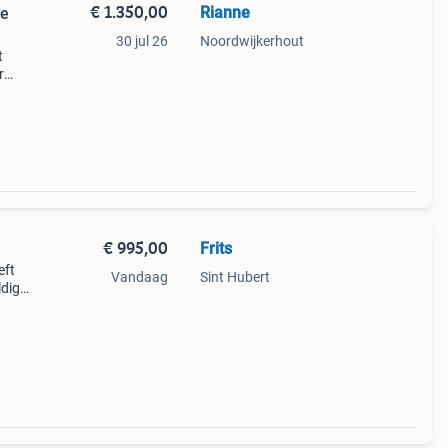
€ 1.350,00
Rianne
te
30 jul 26
Noordwijkerhout
t
r
uwe
ijf
€ 995,00
Frits
eft
Vandaag
Sint Hubert
ldig
e
de