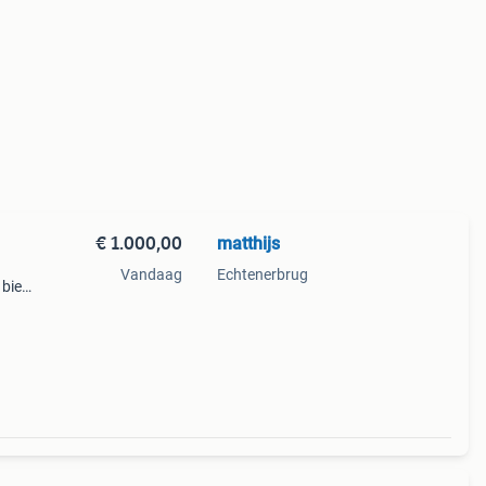
€ 1.000,00
matthijs
Vandaag
Echtenerbrug
 bied
p is
zien