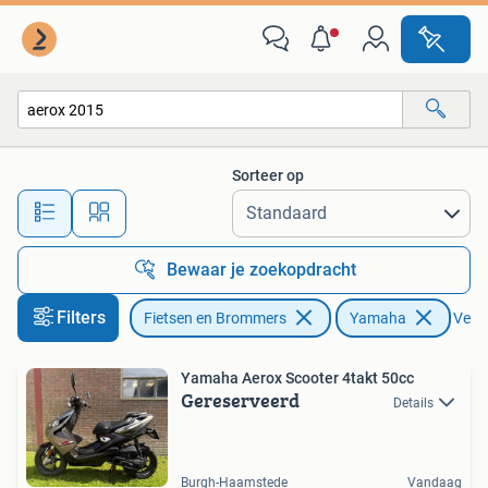
Scooters | Yamaha
Sorteer op
Alle afstanden…
Bewaar je zoekopdracht
Filters
Fietsen en Brommers
Yamaha
Verwi
Yamaha Aerox Scooter 4takt 50cc
Gereserveerd
Details
Burgh-Haamstede
Vandaag