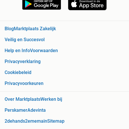
Blog
Marktplaats Zakelijk
Veilig en Succesvol
Help en Info
Voorwaarden
Privacyverklaring
Cookiebeleid
Privacyvoorkeuren
Over Marktplaats
Werken bij
Perskamer
Adevinta
2dehands
2ememain
Sitemap