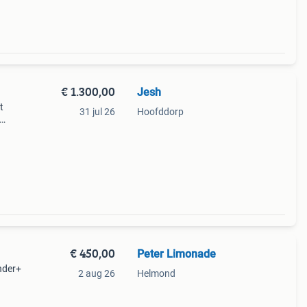
€ 1.300,00
Jesh
t
31 jul 26
Hoofddorp
 met
€ 450,00
Peter Limonade
nder+
2 aug 26
Helmond
id van
erder