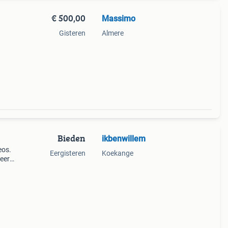
€ 500,00
Massimo
Gisteren
Almere
Bieden
ikbenwillem
eos.
Eergisteren
Koekange
seerd
en