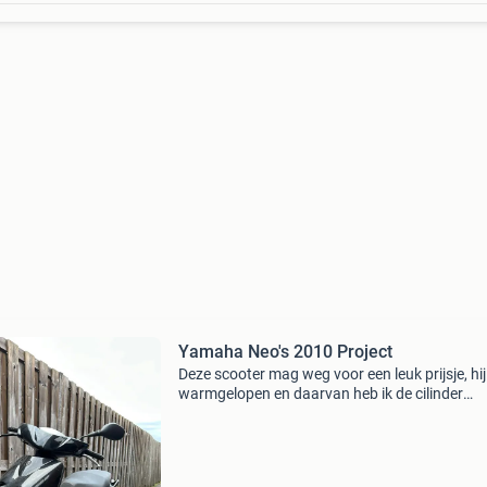
Yamaha Neo's 2010 Project
Deze scooter mag weg voor een leuk prijsje, hij
warmgelopen en daarvan heb ik de cilinder
vervangen. Vervolgens kreeg die een vastloper,
weet zeker dat de olie pomp niet voldoende oli
pompte