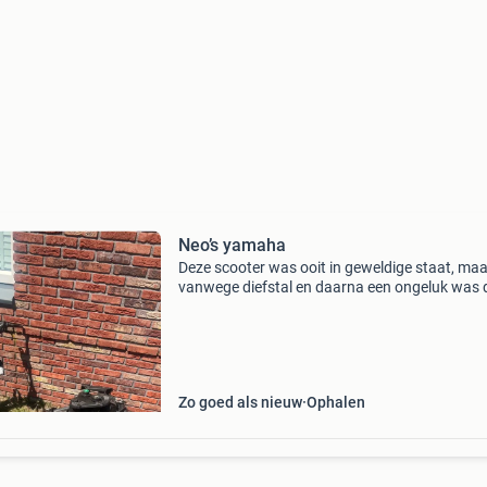
Neo’s yamaha
Deze scooter was ooit in geweldige staat, maa
vanwege diefstal en daarna een ongeluk was 
helemaal kapot gegaan en heeft onze zoon h
helaas moet strippen. Kabelboom weet hij de 
niet van.
Zo goed als nieuw
Ophalen