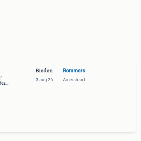
Bieden
Rommers
r
3 aug 26
Amersfoort
deze
em
staat