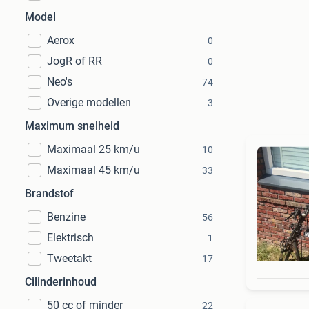
Model
Aerox
0
JogR of RR
0
Neo's
74
Overige modellen
3
Maximum snelheid
Maximaal 25 km/u
10
Maximaal 45 km/u
33
Brandstof
Benzine
56
Elektrisch
1
Tweetakt
17
Cilinderinhoud
50 cc of minder
22