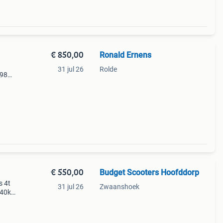
€ 850,00
Ronald Ernens
31 jul 26
Rolde
o98
nette
innen
€ 550,00
Budget Scooters Hoofddorp
 4t
31 jul 26
Zwaanshoek
 40k
ar dat
100k