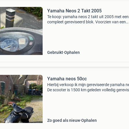
Yamaha Neos 2 Takt 2005
Te koop: yamaha neos 2 takt uit 2005 met een
compleet gereviseerd blok. Voorzien van een
nieuwe dr70cc cilinder die al is ingereden, een
nieuwe doppler racing krukas en nieuwe
krukaslagers. De ontstek
Gebruikt
Ophalen
Yamaha neos 50cc
Hierbij verkoop ik mijn gereviseerde yamaha n
De scooter is 1500 km geleden volledig gerevi
waarbij alle slijtage delen zijn vervangen ( roll
variogeleiders v snaar cilinder en zuiger. Onde
Zo goed als nieuw
Ophalen