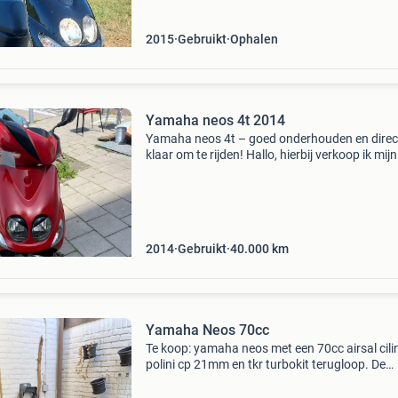
2015
Gebruikt
Ophalen
Yamaha neos 4t 2014
Yamaha neos 4t – goed onderhouden en direc
klaar om te rijden! Hallo, hierbij verkoop ik mijn
yamaha neos, omdat ik momenteel bezig ben
mijn motorrijbewijs. De brommer is goed
onderhouden en rijd
2014
Gebruikt
40.000
km
Yamaha Neos 70cc
Te koop: yamaha neos met een 70cc airsal cili
polini cp 21mm en tkr turbokit terugloop. De
scooter start en rijdt goed, met een topsnelhe
ongeveer 85 km/u. De scooter is zonder 123 v