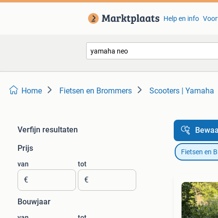
Help en info
Voor
Home
Fietsen en Brommers
Scooters | Yamaha
Verfijn resultaten
Bewaa
Prijs
Fietsen en 
van
tot
€
€
Bouwjaar
van
tot