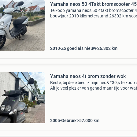
Yamaha neos 50 4Takt bromscooter 4
Te koop yamaha neos 50 4takt bromscooter 
bouwjaar 2010 kilometerstand 26302 km sco
start en rijdt uitlaat is lek start ook elektrisch
diverse gebruikers schade voor meer informat
065344775
2010
Zo goed als nieuw
26.302
km
Yamaha neo's 4t brom zonder wok
Beste, bij deze bied ik mijn neo&#39;s te koop 
Altijd veel plezier van gehad maar tijd voor wa
anders. Heeft wat gebruiks sporen, maar niks
hinderends. Wat er is gedaan: -bij 50k km com
2005
Gebruikt
57.000
km