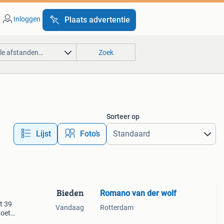
Inloggen
Plaats advertentie
lle afstanden…
Zoek
Sorteer op
Lijst
Foto’s
Bieden
Romano van der wolf
t 39
Vandaag
Rotterdam
doet
oie