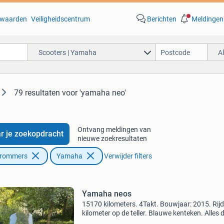
waarden
Veiligheidscentrum
Berichten
Meldingen
Scooters | Yamaha
A
79 resultaten
voor 'yamaha neo'
Ontvang meldingen van
r je zoekopdracht
nieuwe zoekresultaten
Brommers
Yamaha
Verwijder filters
Yamaha neos
15170 kilometers. 4Takt. Bouwjaar: 2015. Rijd
kilometer op de teller. Blauwe kenteken. Alles 
het perfect. Start altijd elektrisch in 1 keer. Mo