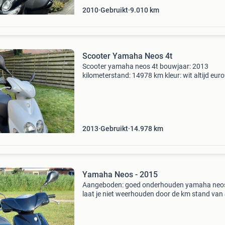
2010
Gebruikt
9.010
km
Scooter Yamaha Neos 4t
Scooter yamaha neos 4t bouwjaar: 2013
kilometerstand: 14978 km kleur: wit altijd eur
getankt 2 sleutels inclusief slot met 2 sleutels 
scooter altijd zuinig op geweest. Heeft altijd b
ges
2013
Gebruikt
14.978
km
Yamaha Neos - 2015
Aangeboden: goed onderhouden yamaha neos
laat je niet weerhouden door de km stand van
!!! De motoren van yamaha zijn zo betrouwba
je ze met regelmaat zult tegenkomen met dik 
op de te