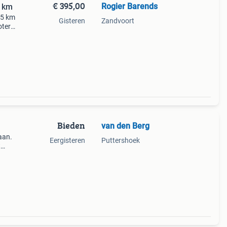
€ 395,00
Rogier Barends
5 km
45 km
Gisteren
Zandvoort
oter
ie
Bieden
van den Berg
aan.
Eergisteren
Puttershoek
t
plete