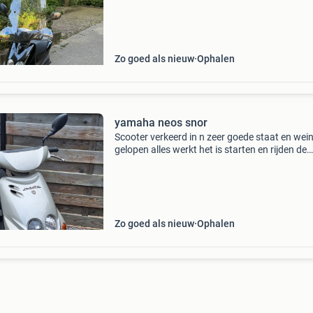
zachte motor. Geen kapschade(alleen lichte k
Zo goed als nieuw
Ophalen
yamaha neos snor
Scooter verkeerd in n zeer goede staat en wein
gelopen alles werkt het is starten en rijden de
topsnelheid is 45 plus volle fles 2 takt motorol
Zo goed als nieuw
Ophalen