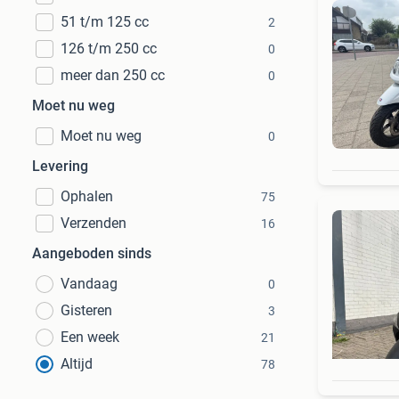
51 t/m 125 cc
2
126 t/m 250 cc
0
meer dan 250 cc
0
Moet nu weg
Moet nu weg
0
Levering
Ophalen
75
Verzenden
16
Aangeboden sinds
Vandaag
0
Gisteren
3
Een week
21
Altijd
78