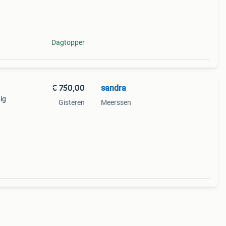
Dagtopper
€ 750,00
sandra
ig
Gisteren
Meerssen
ie