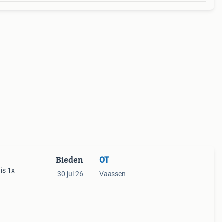
Bieden
OT
 is 1x
30 jul 26
Vaassen
 ik
e