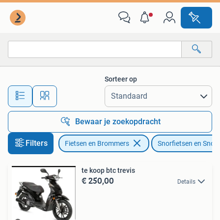
Snorfietsen en Snorscooters
Sorteer op
Alle afstanden…
Bewaar je zoekopdracht
Filters
Fietsen en Brommers
Snorfietsen en Snor
te koop btc trevis
€ 250,00
Details