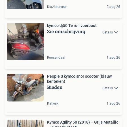
Klazienaveen
2 aug 26
kymco dj50 Te ruil voerboot
Zie omschrijving
Details
Roosendaal
1 aug 26
People S kymco snor scooter (blauw
kenteken)
Bieden
Details
Katwijk
1 aug 26
Kymco Agility 50 (2018) – Grijs Metallic