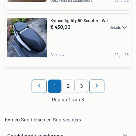
Oost West en Middelbeers
29 jul 26
Kymco Agility 50 Scooter - Wit
€ 450,00
Details
Bocholtz
28 jul 26
1
2
3
Pagina 1 van 3
Kymco Snorfietsen en Snorscooters
Gerelateerde zoektermen