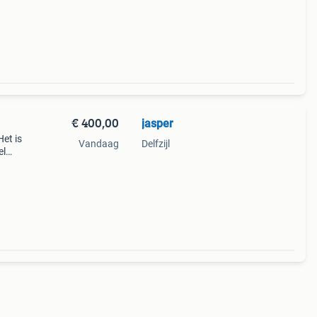
t
€ 400,00
jasper
Het is
Vandaag
Delfzijl
el
n