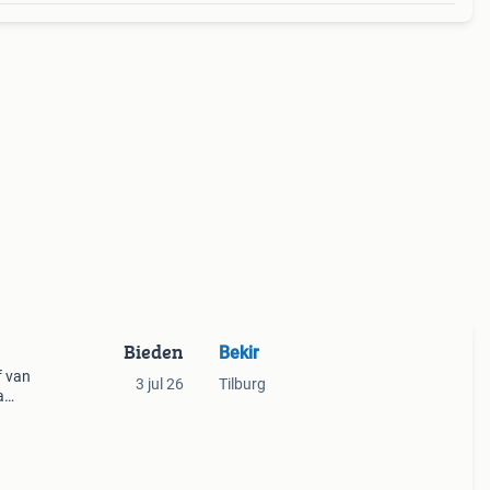
Bieden
Bekir
f van
3 jul 26
Tilburg
a
heel
is.