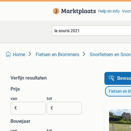
Help en info
Voor
Home
Fietsen en Brommers
Snorfietsen en Snor
Verfijn resultaten
Bewaa
Prijs
Fietsen en 
van
tot
€
€
Bouwjaar
van
tot