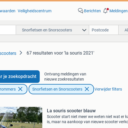
waarden
Veiligheidscentrum
Berichten
Meldingen
Snorfietsen en Snorscooters
A
67 resultaten
voor 'la souris 2021'
scooters
Ontvang meldingen van
r je zoekopdracht
nieuwe zoekresultaten
Brommers
Snorfietsen en Snorscooters
Verwijder filters
La souris scooter blauw
Scooter start niet meer we weten niet wat er 
is, maar na aankoop van nieuwe scooter verk
wij deze. Hij kan gekocht worden voor onderde