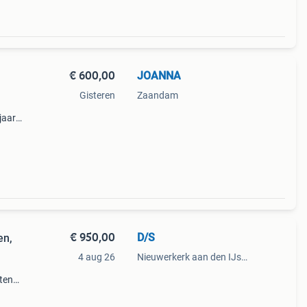
€ 600,00
JOANNA
Gisteren
Zaandam
jaar.
in
k in
€ 950,00
D/S
en,
4 aug 26
Nieuwerkerk aan den IJssel
ten
e