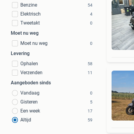
Benzine
54
Elektrisch
4
Tweetakt
0
Moet nu weg
Moet nu weg
0
Levering
Ophalen
58
Verzenden
11
Aangeboden sinds
Vandaag
0
Gisteren
5
Een week
17
Altijd
59