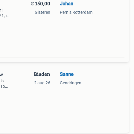
€ 150,00
Johan
ni
Gisteren
Pernis Rotterdam
1, ik
er
Bieden
Sanne
uw
ls
2 aug 26
Gendringen
515