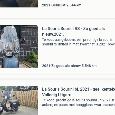
2021
Gebruikt
2.544
km
La Souris Sourini RS - Zo goed als
nieuw,2021.
Te koop aangeboden: een prachtige la souris
sourini rs limited in mat zwart,het is 2021 bow
Deze scooter is zo goed als nieuw en verkeert 
uitstekende staat. Ideaal voor dagelijks gebrui
de
2021
Zo goed als nieuw
5.548
km
La Souris Sourini bj. 2021 - geel kentek
Volledig Uitgeru
Te koop: prachtige la souris sourini uit 2021 in
aubergine paars met hoogglans zwarte accen
custom zadel. Deze scooter is voorzien van
hoogglans zwarte beugels rondom, een smok