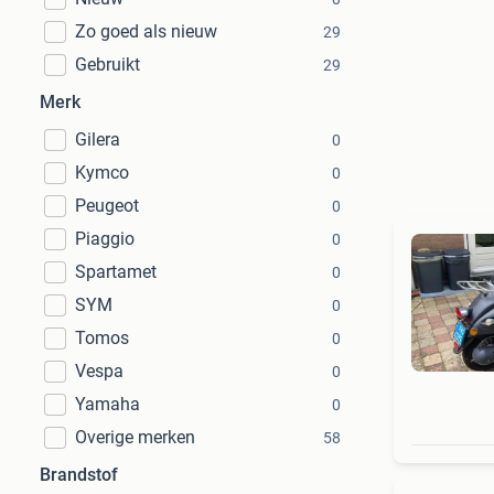
Zo goed als nieuw
29
Gebruikt
29
Merk
Gilera
0
Kymco
0
Peugeot
0
Piaggio
0
Spartamet
0
SYM
0
Tomos
0
Vespa
0
Yamaha
0
Overige merken
58
Brandstof