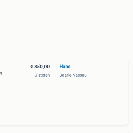
€ 850,00
Hans
en
Gisteren
Baarle-Nassau
oop
erm