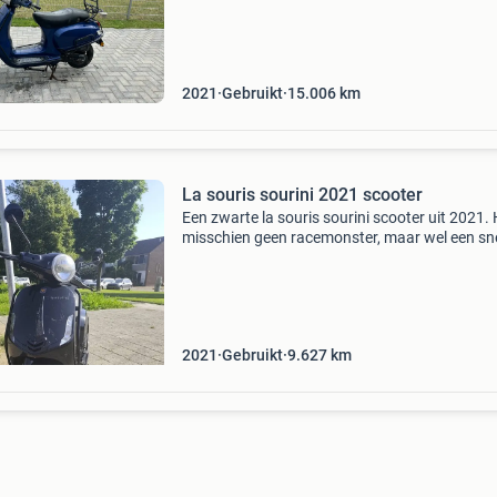
of zelf na laten kijken wat er kapot is en zelf la
2021
Gebruikt
15.006
km
La souris sourini 2021 scooter
Een zwarte la souris sourini scooter uit 2021. 
misschien geen racemonster, maar wel een sn
ding voor dagelijkse ritjes. De topsnelheid is
zo&#39;n 56kmh op de teller. De koplampen e
acht
2021
Gebruikt
9.627
km