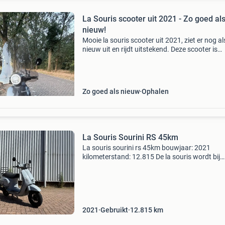
La Souris scooter uit 2021 - Zo goed al
nieuw!
Mooie la souris scooter uit 2021, ziet er nog al
nieuw uit en rijdt uitstekend. Deze scooter is
voorzien van een nieuwe accu en een speed
converter, waarmee je kunt schakelen tussen 
km/u en 45 km/
Zo goed als nieuw
Ophalen
La Souris Sourini RS 45km
La souris sourini rs 45km bouwjaar: 2021
kilometerstand: 12.815 De la souris wordt bij
aflevering volledig technisch nagelopen en
afgeleverd met een grote onderhoudsbeurt.
2021
Gebruikt
12.815
km