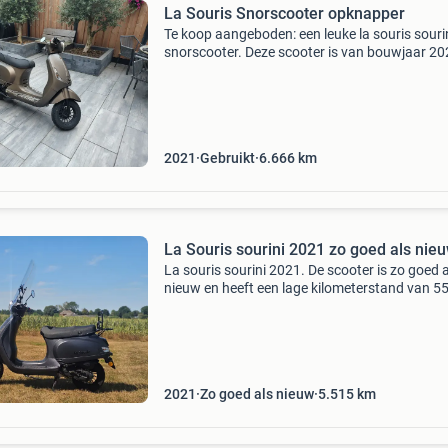
La Souris Snorscooter opknapper
Te koop aangeboden: een leuke la souris souri
snorscooter. Deze scooter is van bouwjaar 202
ben de 3e eigenaar en heeft een zeer lage
kilometerstand van slechts 6666 km. De scoot
heb ik 2 maa
2021
Gebruikt
6.666
km
La Souris sourini 2021 zo goed als nie
La souris sourini 2021. De scooter is zo goed a
nieuw en heeft een lage kilometerstand van 5
km. Wordt geleverd met windscherm en
bagagedrager. Handleidingen zijn aanwezig.
Enigste nadeel is dat
2021
Zo goed als nieuw
5.515
km