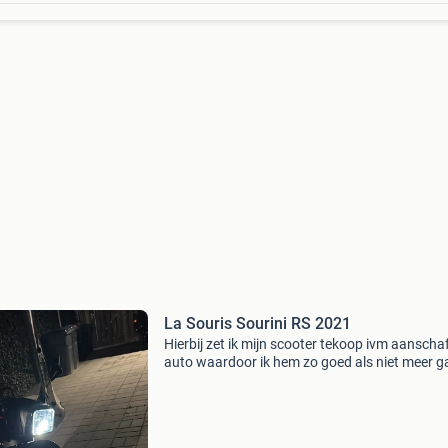
La Souris Sourini RS 2021
Hierbij zet ik mijn scooter tekoop ivm aanscha
auto waardoor ik hem zo goed als niet meer g
gebruiken. Kilometerstand loopt voor nu nog 
langzaam op omdat de auto nog niet geleverd 
Scoot