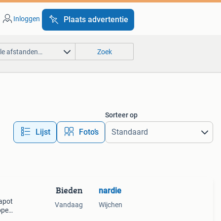
Inloggen
Plaats advertentie
lle afstanden…
Zoek
Sorteer op
Lijst
Foto’s
Bieden
nardie
kapot
Vandaag
Wijchen
open
len,