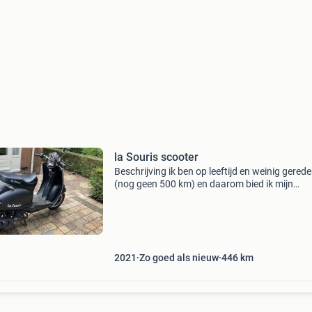
la Souris scooter
Beschrijving ik ben op leeftijd en weinig gered
(nog geen 500 km) en daarom bied ik mijn
schadevrije scooter la souris trendy retro te k
met blauw kenteken en inclusief een windsch
(los opgebo
2021
Zo goed als nieuw
446
km