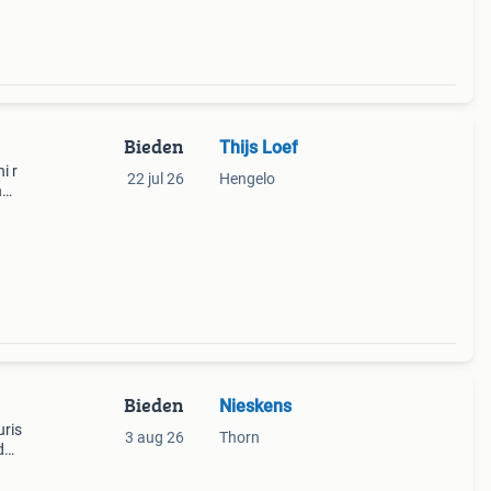
Bieden
Thijs Loef
i r
22 jul 26
Hengelo
n
tjes
n sco
Bieden
Nieskens
uris
3 aug 26
Thorn
d
ezier.
t