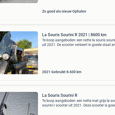
windscherm, led-ver
Zo goed als nieuw
Ophalen
La Souris Sourini R 2021 | 8600 km
Te koop aangeboden: een nette la souris sourin
uit 2021. De scooter verkeert in goede staat e
heeft 8.600 Km gereden. De scooter is altijd ne
behandeld en is voor onderhoud altijd naar ee
2021
Gebruikt
8.600
km
La Souris Sourini R
Te koop aangeboden: een nette mat grijs la so
sourini r scooter uit 2021. Deze scooter is goe
onderhouden en klaar voor vele kilometers rijpl
Ideaal voor woon-werkverkeer of recreatieve ri