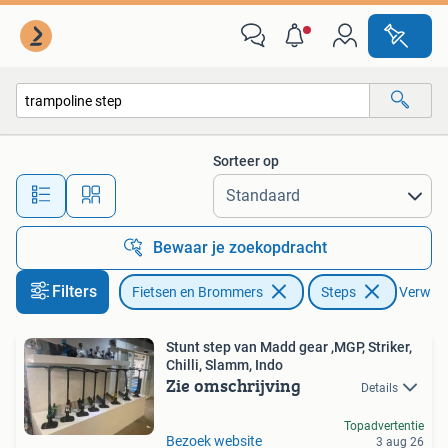
Steps
Sorteer op
Alle afstanden…
Bewaar je zoekopdracht
Filters
Fietsen en Brommers
Steps
Verwijde
Stunt step van Madd gear ,MGP, Striker,
Chilli, Slamm, Indo
Zie omschrijving
Details
Topadvertentie
Bezoek website
3 aug 26