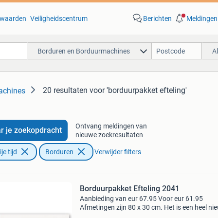
waarden
Veiligheidscentrum
Berichten
Meldingen
Borduren en Borduurmachines
A
20 resultaten
voor 'borduurpakket efteling'
achines
Ontvang meldingen van
r je zoekopdracht
nieuwe zoekresultaten
e tijd
Borduren
Verwijder filters
Borduurpakket Efteling 2041
Aanbieding van eur 67.95 Voor eur 61.95
Afmetingen zijn 80 x 30 cm. Het is een heel ni
ongeopend en dichtgesealed borduurpakket,