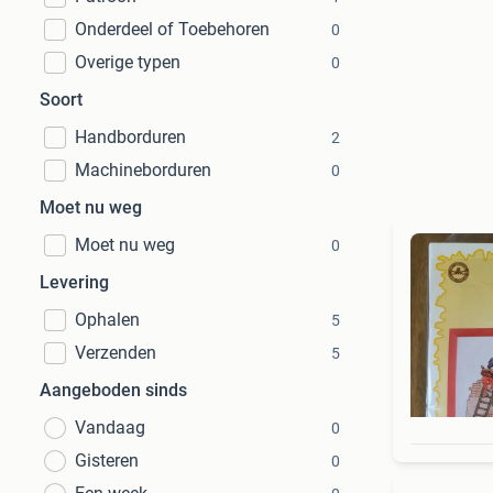
Onderdeel of Toebehoren
0
Overige typen
0
Soort
Handborduren
2
Machineborduren
0
Moet nu weg
Moet nu weg
0
Levering
Ophalen
5
Verzenden
5
Aangeboden sinds
Vandaag
0
Gisteren
0