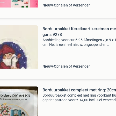
Nieuw
Ophalen of Verzenden
Borduurpakket Kerstkaart kerstman me
gans 9278
Aanbieding voor eur 6.95 Afmetingen zijn 9 x 
cm. Het is een heel nieuw, ongeopend en
dichtgesealed borduurpakket, compleet met a
stof, duidelijk uittelpatroon en borduurgaren.
dan 4000 pakk
Nieuw
Ophalen of Verzenden
Borduurpakket compleet met ring: 20c
Borduurpakket compleet met ring voorkant hu
geprint patroon voor € 14,00 inclusief verzen