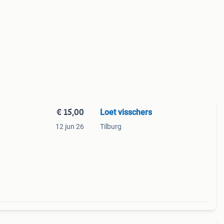
€ 15,00
Loet visschers
12 jun 26
Tilburg