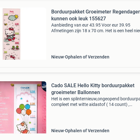
Borduurpakket Groeimeter Regendage
kunnen ook leuk 155627
Aanbieding van eur 43.95 Voor eur 39.95
Afmetingen zijn 18 x 70 cm. Het is een heel ni
ongeopend en dichtgesealed borduurpakket,
compleet met aida stof, duidelijk uittelpatroon
borduurgaren. Me
Nieuw
Ophalen of Verzenden
Cado SALE Hello Kitty borduurpakket
groeimeter Ballonnen
Het is een splinternieuw,ongeopend borduurp
compleet met witte aidastof ( 14 count) ,
uittelpatroon en het borduurgaren afmeting c
70 cm normale prijs € 43,95 nu vaste prijs € 39
Nieuw
Ophalen of Verzenden