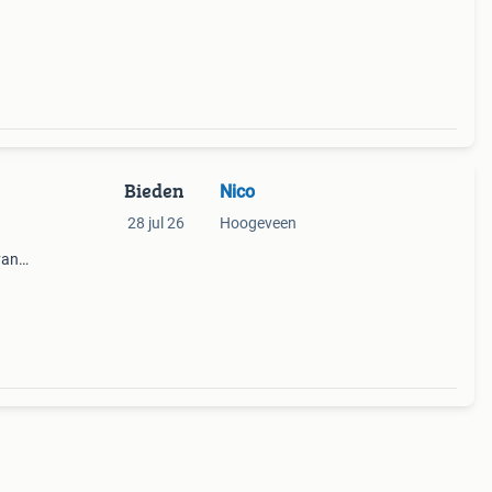
 en
Bieden
Nico
28 jul 26
Hoogeveen
van
pen,