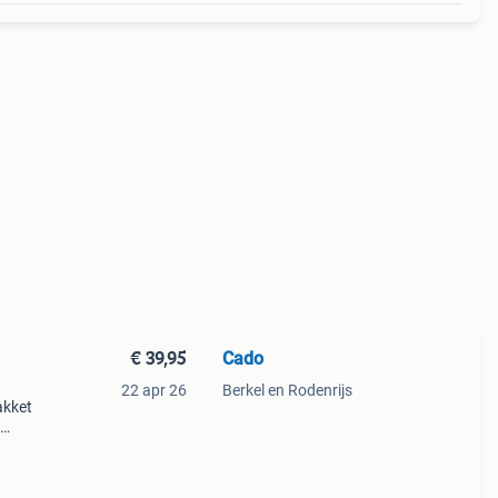
€ 39,95
Cado
22 apr 26
Berkel en Rodenrijs
akket
a 18 x
ro