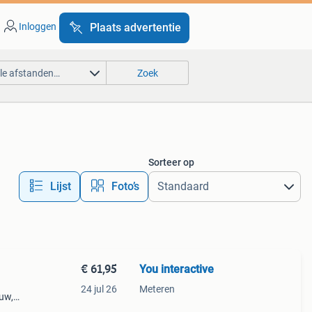
Inloggen
Plaats advertentie
lle afstanden…
Zoek
Sorteer op
Lijst
Foto’s
€ 61,95
You interactive
24 jul 26
Meteren
euw,