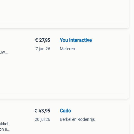
€ 27,95
You interactive
7 jun 26
Meteren
euw,
an
€ 43,95
Cado
20 jul 26
Berkel en Rodenrijs
akket
oon en