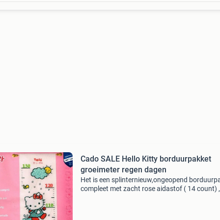
Cado SALE Hello Kitty borduurpakket
groeimeter regen dagen
Het is een splinternieuw,ongeopend borduurp
compleet met zacht rose aidastof ( 14 count) ,
uittelpatroon en het borduurgaren afmeting c
70 cm normale prijs € 43,95 nu vaste prijs &eu