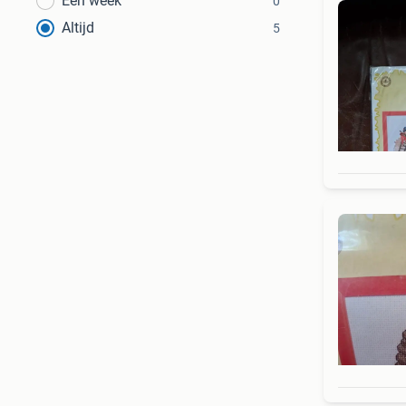
Een week
0
Altijd
5