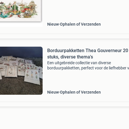
compleet met aidastof, duidelijk uittelpatroon
borduurgaren. Mee
Nieuw
Ophalen of Verzenden
Borduurpakketten Thea Gouverneur 20
stuks, diverse thema's
Een uitgebreide collectie van diverse
borduurpakketten, perfect voor de liefhebber 
handwerken. De pakketten variëren in
thema&#39;s, waaronder bloemen, landschap
dieren en zelfs een efteli
Nieuw
Ophalen of Verzenden