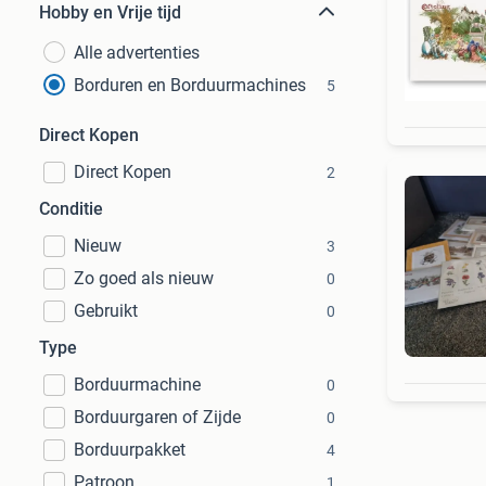
Hobby en Vrije tijd
Alle advertenties
Borduren en Borduurmachines
5
Direct Kopen
Direct Kopen
2
Conditie
Nieuw
3
Zo goed als nieuw
0
Gebruikt
0
Type
Borduurmachine
0
Borduurgaren of Zijde
0
Borduurpakket
4
Patroon
1