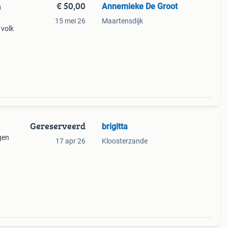
€ 50,00
Annemieke De Groot
n
15 mei 26
Maartensdijk
 volk
Gereserveerd
brigitta
gen
17 apr 26
Kloosterzande