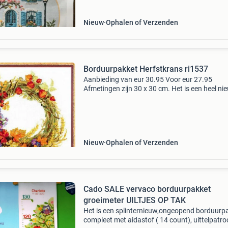
Nieuw
Ophalen of Verzenden
Borduurpakket Herfstkrans ri1537
Aanbieding van eur 30.95 Voor eur 27.95
Afmetingen zijn 30 x 30 cm. Het is een heel ni
ongeopend en dichtgesealed borduurpakket,
compleet met aidastof, borduurgaren. Meer d
4000 pakketten uit vo
Nieuw
Ophalen of Verzenden
Cado SALE vervaco borduurpakket
groeimeter UILTJES OP TAK
Het is een splinternieuw,ongeopend borduurp
compleet met aidastof ( 14 count), uittelpatr