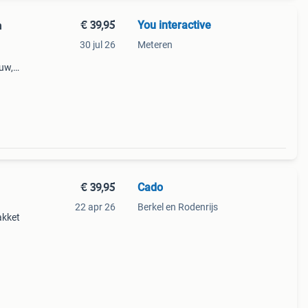
€ 39,95
You interactive
n
30 jul 26
Meteren
euw,
 en
€ 39,95
Cado
22 apr 26
Berkel en Rodenrijs
akket
a 18 x
,