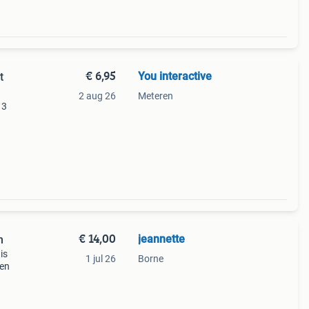
€ 6,95
You interactive
t
2 aug 26
Meteren
13
ida
 Meer
€ 14,00
jeannette
m
is
1 jul 26
Borne
den