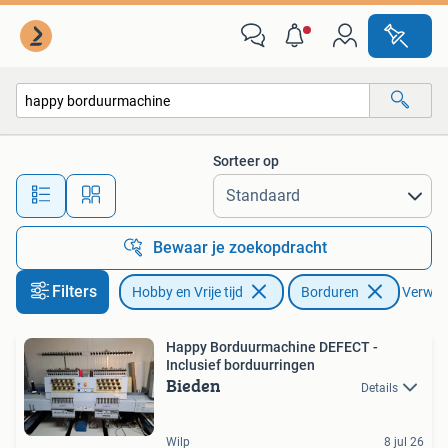
Borduren en Borduurmachines
Sorteer op
Alle afstanden…
Bewaar je zoekopdracht
Filters
Hobby en Vrije tijd
Borduren
Verwijde
Happy Borduurmachine DEFECT -
Inclusief borduurringen
Bieden
Details
Wilp
8 jul 26