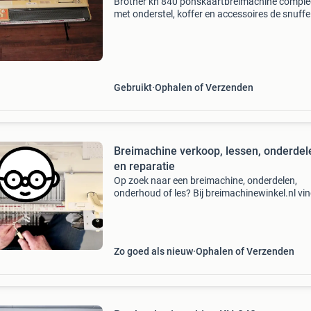
Brother kh 840 ponskaartbreimachine comple
met onderstel, koffer en accessoires de snuffe
hoofdstraat 22 9686 vj beerta telefoon : 06-
45656600 / 0597-671466 openingstijden : di
t/m zaterda
Gebruikt
Ophalen of Verzenden
Breimachine verkoop, lessen, onderdel
en reparatie
Op zoek naar een breimachine, onderdelen,
onderhoud of les? Bij breimachinewinkel.nl vin
alles rondom machinebreien op één plek. Wat 
aanbied: gereviseerde breimachines brother,
passap en silver
Zo goed als nieuw
Ophalen of Verzenden