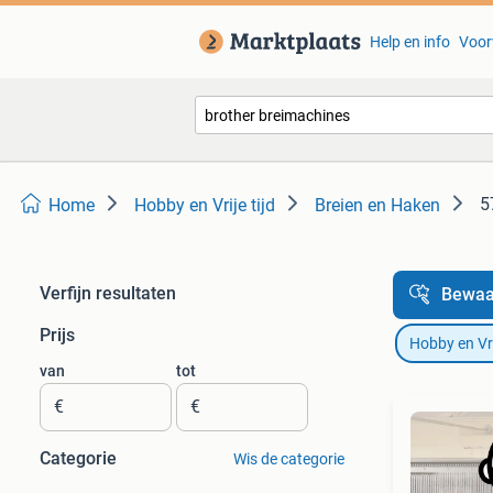
Help en info
Voor
5
Home
Hobby en Vrije tijd
Breien en Haken
Verfijn resultaten
Bewaa
Prijs
Hobby en Vrij
van
tot
€
€
Categorie
Wis de categorie