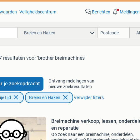
waarden
Veiligheidscentrum
Berichten
Meldingen
Breien en Haken
A
7 resultaten
voor 'brother breimachines'
Ontvang meldingen van
r je zoekopdracht
nieuwe zoekresultaten
e tijd
Breien en Haken
Verwijder filters
Breimachine verkoop, lessen, onderdel
en reparatie
Op zoek naar een breimachine, onderdelen,