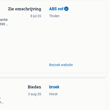
Zie omschrijving
ABS vof
8 jul 26
Tholen
antie
890 ,
260
h965i
Bezoek website
Bieden
broek
3 aug 26
Horst
n
n