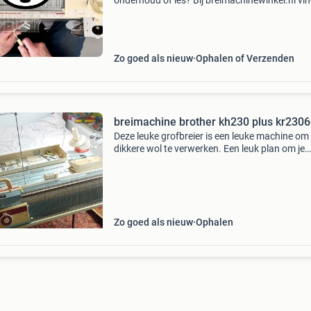
onderhoud of les? Bij breimachinewinkel.nl vin
alles rondom machinebreien op één plek. Wat 
aanbied: gereviseerde breimachines brother,
passap en silver
Zo goed als nieuw
Ophalen of Verzenden
breimachine brother kh230 plus kr230
Deze leuke grofbreier is een leuke machine om
dikkere wol te verwerken. Een leuk plan om je
creativiteit eens te verwennen (denk bijvoorbe
vakantiegeld) door een naaldafstand van 9 
kan deze wol
Zo goed als nieuw
Ophalen