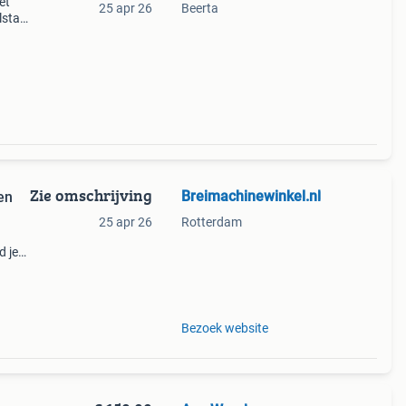
et
25 apr 26
Beerta
lstal
nsdag
Zie omschrijving
Breimachinewinkel.nl
en
25 apr 26
Rotterdam
d je
ik
Bezoek website