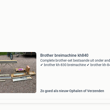
Brother breimachine kh840
Complete brother-set bestaande uit onder and
✔ brother kh-830 breimachine ✔ brother kh-8
hoofwagen (compatibel) ✔ kl-116 knit leader 
8200 intarsia carriage ✔ wool winder s ✔
standaard ✔ pat
Zo goed als nieuw
Ophalen of Verzenden