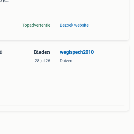
d je
ik
Topadvertentie
Bezoek website
Bieden
wegispech2010
60
28 jul 26
Duiven
eld
mm