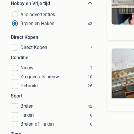
Hobby en Vrije tijd
Alle advertenties
Breien en Haken
43
Direct Kopen
Direct Kopen
7
Conditie
Nieuw
2
Zo goed als nieuw
10
Gebruikt
26
Soort
Breien
42
Haken
0
Breien of Haken
0