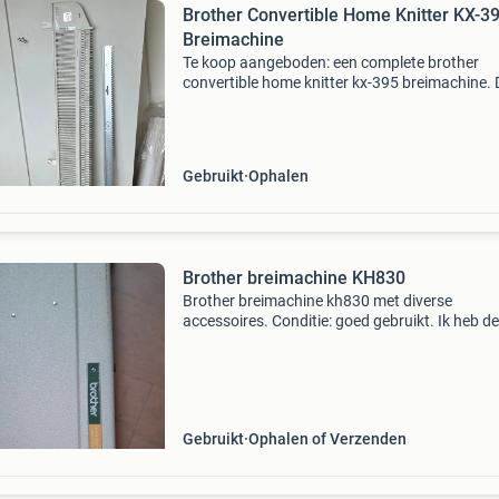
Brother Convertible Home Knitter KX-3
Breimachine
Te koop aangeboden: een complete brother
convertible home knitter kx-395 breimachine.
machine is ideaal voor zowel beginners als er
breiers en wordt geleverd met alle benodigde
accessoires,
Gebruikt
Ophalen
Brother breimachine KH830
Brother breimachine kh830 met diverse
accessoires. Conditie: goed gebruikt. Ik heb de
breimachine overgenomen van een vriendin ma
heb er verder niets mee gedaan, omdat ander
hobby&#39;s, zoa
Gebruikt
Ophalen of Verzenden