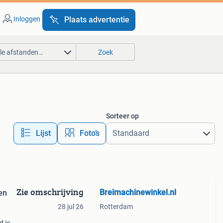
Inloggen
Plaats advertentie
lle afstanden…
Zoek
Sorteer op
Lijst
Foto’s
Zie omschrijving
Breimachinewinkel.nl
en
28 jul 26
Rotterdam