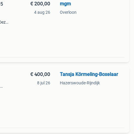
€ 200,00
mgm
95
4 aug 26
Overloon
 Deze
varen
€ 400,00
Tansja Körmeling-Boxelaar
8 jul 26
Hazerswoude-Rijndijk
ar ik
e