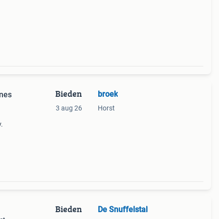
Bieden
broek
ines
3 aug 26
Horst
v.
Bieden
De Snuffelstal