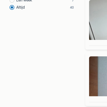
Een week
7
Altijd
40