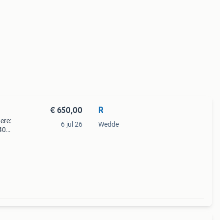
€ 650,00
R
ere:
6 jul 26
Wedde
40
✔ ka-