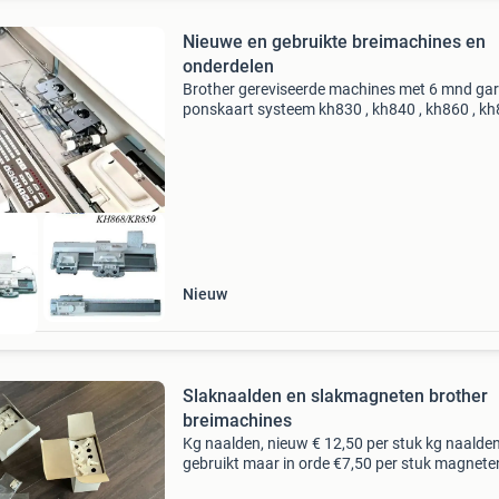
Nieuwe en gebruikte breimachines en
onderdelen
Brother gereviseerde machines met 6 mnd gar
ponskaart systeem kh830 , kh840 , kh860 , kh
kh892 en kh894 grofbreimachines kh230 , kh
en kh270 computer systeem kh930 , kh940 , k
, kh97
Nieuw
Slaknaalden en slakmagneten brother
breimachines
Kg naalden, nieuw € 12,50 per stuk kg naalde
gebruikt maar in orde €7,50 per stuk magnete
voor kg slede €12,50 per set