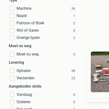
Type
Machine
36
Naald
1
Patroon of Boek
2
Wol of Garen
0
Overige typen
2
Moet nu weg
Moet nu weg
0
Levering
Ophalen
38
Verzenden
23
Aangeboden sinds
Vandaag
0
Gisteren
0