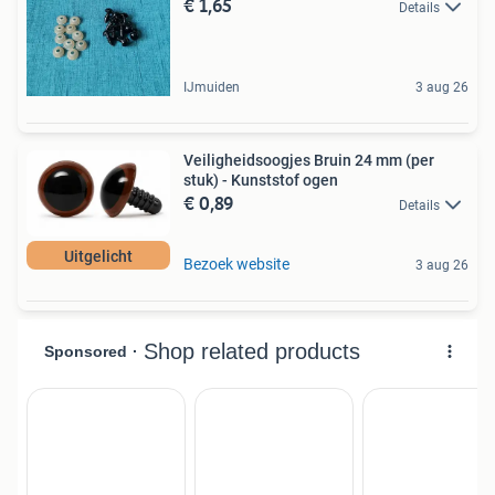
€ 1,65
Details
IJmuiden
3 aug 26
Veiligheidsoogjes Bruin 24 mm (per
stuk) - Kunststof ogen
€ 0,89
Details
Uitgelicht
Bezoek website
3 aug 26