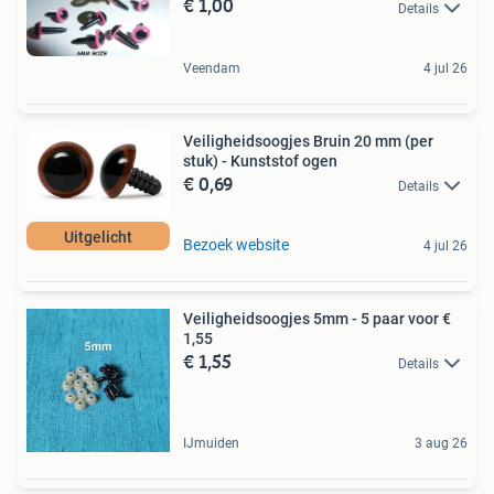
€ 1,00
Details
Veendam
4 jul 26
Veiligheidsoogjes Bruin 20 mm (per
stuk) - Kunststof ogen
€ 0,69
Details
Uitgelicht
Bezoek website
4 jul 26
Veiligheidsoogjes 5mm - 5 paar voor €
1,55
€ 1,55
Details
IJmuiden
3 aug 26