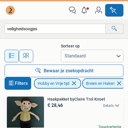
Breien en Haken
Sorteer op
Alle afstanden…
Bewaar je zoekopdracht
Filters
Hobby en Vrije tijd
Breien en Haken
Haakpakket byClaire Trol Knoet
€ 28,46
Details
Topadvertentie