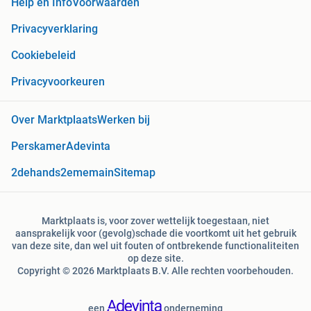
Help en Info
Voorwaarden
Privacyverklaring
Cookiebeleid
Privacyvoorkeuren
Over Marktplaats
Werken bij
Perskamer
Adevinta
2dehands
2ememain
Sitemap
Marktplaats is, voor zover wettelijk toegestaan, niet
aansprakelijk voor (gevolg)schade die voortkomt uit het gebruik
van deze site, dan wel uit fouten of ontbrekende functionaliteiten
op deze site.
Copyright © 2026 Marktplaats B.V. Alle rechten voorbehouden.
een
onderneming