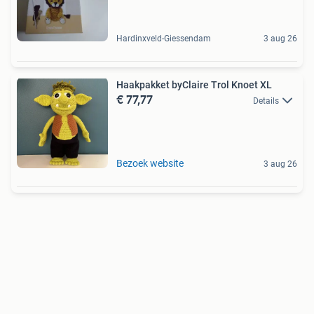
Hardinxveld-Giessendam
3 aug 26
Haakpakket byClaire Trol Knoet XL
€ 77,77
Details
Bezoek website
3 aug 26