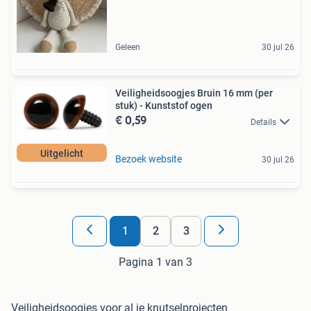
Geleen
30 jul 26
Veiligheidsoogjes Bruin 16 mm (per
stuk) - Kunststof ogen
€ 0,59
Details
Uitgelicht
Bezoek website
30 jul 26
1
2
3
Pagina 1 van 3
Veiligheidsoogjes voor al je knutselprojecten