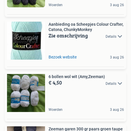
Woerden
3 aug 26
Aanbieding oa Scheepjes Colour Crafter,
Catona, ChunkyMonkey
Zie omschrijving
Details
Bezoek website
3 aug 26
6 bollen wol wit (Amy,Zeeman)
€ 4,50
Details
Woerden
3 aug 26
Zeeman garen 300 gr paars groen taupe