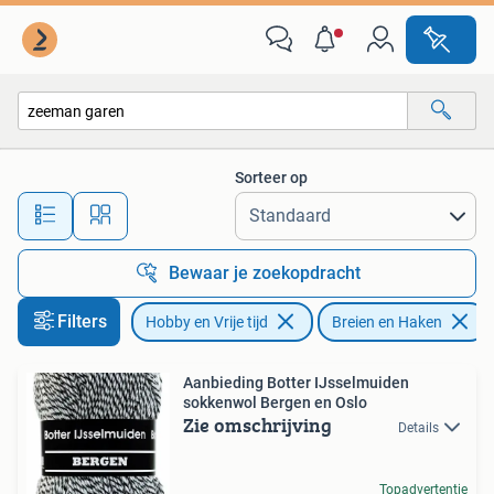
Breien en Haken
Sorteer op
Alle afstanden…
Bewaar je zoekopdracht
Filters
Hobby en Vrije tijd
Breien en Haken
Aanbieding Botter IJsselmuiden
sokkenwol Bergen en Oslo
Zie omschrijving
Details
Topadvertentie