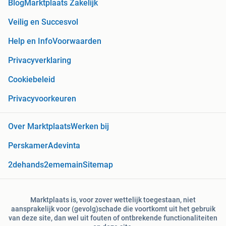
Blog
Marktplaats Zakelijk
Veilig en Succesvol
Help en Info
Voorwaarden
Privacyverklaring
Cookiebeleid
Privacyvoorkeuren
Over Marktplaats
Werken bij
Perskamer
Adevinta
2dehands
2ememain
Sitemap
Marktplaats is, voor zover wettelijk toegestaan, niet
aansprakelijk voor (gevolg)schade die voortkomt uit het gebruik
van deze site, dan wel uit fouten of ontbrekende functionaliteiten