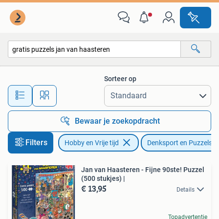
Denksport en Puzzels
Sorteer op
Alle afstanden…
Bewaar je zoekopdracht
Filters
Hobby en Vrije tijd
Denksport en Puzzels
Jan van Haasteren - Fijne 90ste! Puzzel
(500 stukjes) |
€ 13,95
Details
Topadvertentie