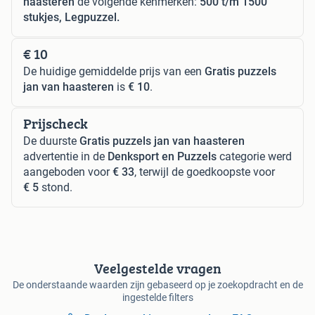
haasteren
de volgende kenmerken:
500 t/m 1500
stukjes, Legpuzzel.
€ 10
De huidige gemiddelde prijs van een
Gratis puzzels
jan van haasteren
is
€ 10
.
Prijscheck
De duurste
Gratis puzzels jan van haasteren
advertentie in de
Denksport en Puzzels
categorie werd
aangeboden voor
€ 33
, terwijl de goedkoopste voor
€ 5
stond.
Veelgestelde vragen
De onderstaande waarden zijn gebaseerd op je zoekopdracht en de
ingestelde filters