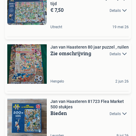
tijd
€ 7,50
Details
Utrecht
19 mei 26
Jan van Haasteren 80 jaar puzzel , ruilen
Zie omschrijving
Details
Hengelo
2 jun 26
Jan van Haasteren 81723 Flea Market
500 stukjes
Bieden
Details
Leusden
9 jul 26