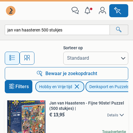
Denksport en Puzzels
Sorteer op
Alle afstanden…
Bewaar je zoekopdracht
Filters
Hobby en Vrije tijd
Denksport en Puzzels
Jan van Haasteren - Fijne 90ste! Puzzel
(500 stukjes) |
€ 13,95
Details
Topadvertentie