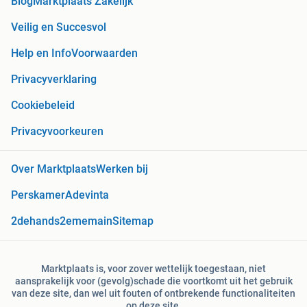
Blog
Marktplaats Zakelijk
Veilig en Succesvol
Help en Info
Voorwaarden
Privacyverklaring
Cookiebeleid
Privacyvoorkeuren
Over Marktplaats
Werken bij
Perskamer
Adevinta
2dehands
2ememain
Sitemap
Marktplaats is, voor zover wettelijk toegestaan, niet
aansprakelijk voor (gevolg)schade die voortkomt uit het gebruik
van deze site, dan wel uit fouten of ontbrekende functionaliteiten
op deze site.