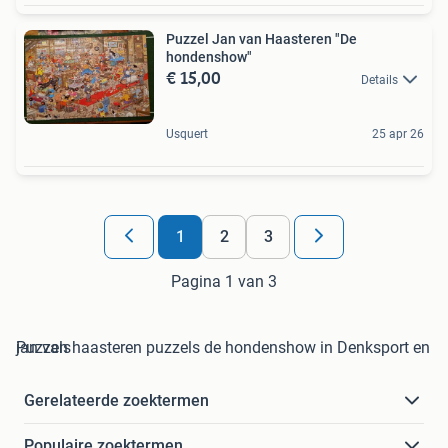
Puzzel Jan van Haasteren "De
hondenshow"
€ 15,00
Details
Usquert
25 apr 26
1
2
3
Pagina 1 van 3
jan van haasteren puzzels de hondenshow in Denksport en Puzzels
Gerelateerde zoektermen
Populaire zoektermen