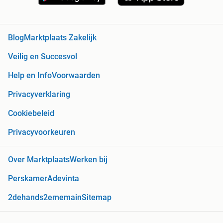
Blog
Marktplaats Zakelijk
Veilig en Succesvol
Help en Info
Voorwaarden
Privacyverklaring
Cookiebeleid
Privacyvoorkeuren
Over Marktplaats
Werken bij
Perskamer
Adevinta
2dehands
2ememain
Sitemap