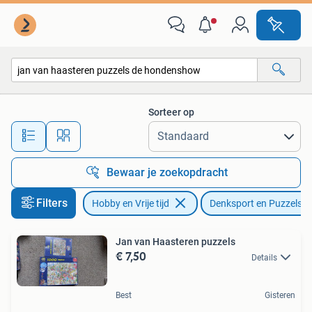
Denksport en Puzzels
Sorteer op
Alle afstanden…
Bewaar je zoekopdracht
Filters
Hobby en Vrije tijd
Denksport en Puzzels
Jan van Haasteren puzzels
€ 7,50
Details
Best
Gisteren