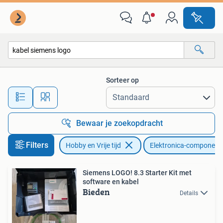
Elektronica-componenten
Sorteer op
Alle afstanden…
Bewaar je zoekopdracht
Filters
Hobby en Vrije tijd
Elektronica-component
Siemens LOGO! 8.3 Starter Kit met
software en kabel
Bieden
Details