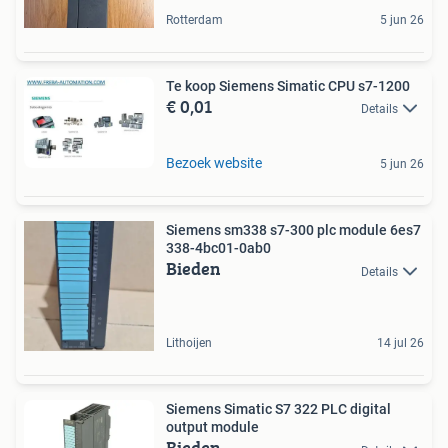
Rotterdam
5 jun 26
Te koop Siemens Simatic CPU s7-1200
€ 0,01
Details
Bezoek website
5 jun 26
Siemens sm338 s7-300 plc module 6es7
338-4bc01-0ab0
Bieden
Details
Lithoijen
14 jul 26
Siemens Simatic S7 322 PLC digital
output module
Bieden