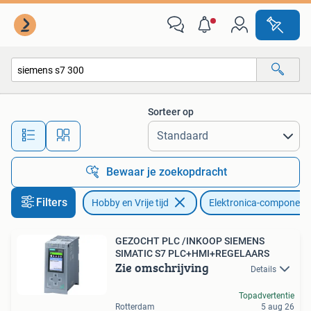
Elektronica-componenten
Sorteer op
Alle afstanden…
Bewaar je zoekopdracht
Filters
Hobby en Vrije tijd
Elektronica-component
GEZOCHT PLC /INKOOP SIEMENS
SIMATIC S7 PLC+HMI+REGELAARS
Zie omschrijving
Details
Topadvertentie
Rotterdam
5 aug 26