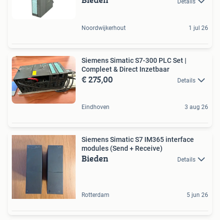
Details
Noordwijkerhout
1 jul 26
Siemens Simatic S7-300 PLC Set |
Compleet & Direct Inzetbaar
€ 275,00
Details
Eindhoven
3 aug 26
Siemens Simatic S7 IM365 interface
modules (Send + Receive)
Bieden
Details
Rotterdam
5 jun 26