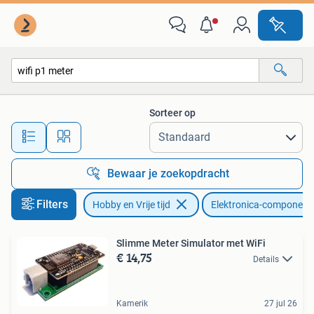
Elektronica-componenten
Sorteer op
Alle afstanden…
Bewaar je zoekopdracht
Filters
Hobby en Vrije tijd
Elektronica-component
Slimme Meter Simulator met WiFi
€ 14,75
Details
Kamerik
27 jul 26