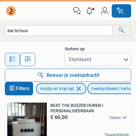
Feestartikelen | Verhuur
Sorteer op
Alle afstanden…
Bewaar je zoekopdracht
Filters
Hobby en Vrije tijd
Feestartikelen | Verhuur
BEAT THE BUZZER HUREN I
PERSONALISEERBAAR
€ 60,00
Details
Topadvertentie