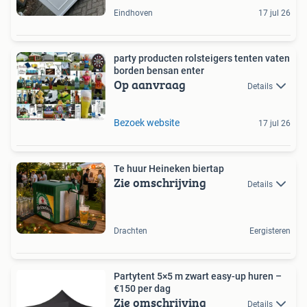
Eindhoven
17 jul 26
party producten rolsteigers tenten vaten
borden bensan enter
Op aanvraag
Details
Bezoek website
17 jul 26
Te huur Heineken biertap
Zie omschrijving
Details
Drachten
Eergisteren
Partytent 5×5 m zwart easy-up huren –
€150 per dag
Zie omschrijving
Details