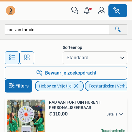
Feestartikelen | Verhuur
Sorteer op
Alle afstanden…
Bewaar je zoekopdracht
Filters
Hobby en Vrije tijd
Feestartikelen | Verhuur
RAD VAN FORTUIN HUREN I
PERSONALISEERBAAR
€ 110,00
Details
Topadvertentie