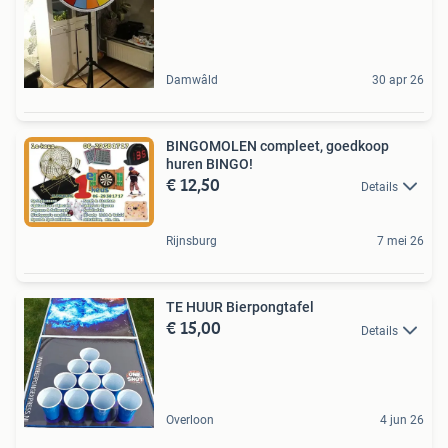
Damwâld
30 apr 26
BINGOMOLEN compleet, goedkoop
huren BINGO!
€ 12,50
Details
Rijnsburg
7 mei 26
TE HUUR Bierpongtafel
€ 15,00
Details
Overloon
4 jun 26