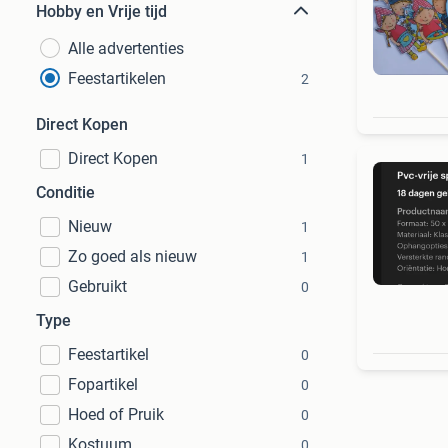
Hobby en Vrije tijd
Alle advertenties
Feestartikelen
2
Direct Kopen
Direct Kopen
1
Conditie
Nieuw
1
Zo goed als nieuw
1
Gebruikt
0
Type
Feestartikel
0
Fopartikel
0
Hoed of Pruik
0
Kostuum
0