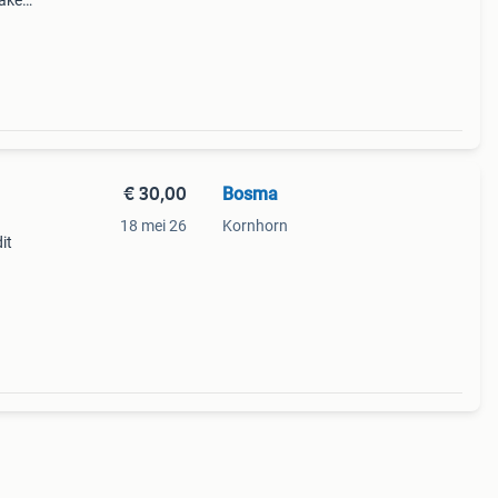
cake
e 1e
ren u
€ 30,00
Bosma
18 mei 26
Kornhorn
it