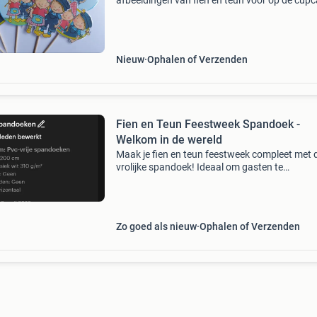
afbeeldingen van fien en teun voor op de cup
of hapje worden gemengd geleverd zoals op d
foto maar u kunt ook zelf aangeven welke figu
w
Nieuw
Ophalen of Verzenden
Fien en Teun Feestweek Spandoek -
Welkom in de wereld
Maak je fien en teun feestweek compleet met d
vrolijke spandoek! Ideaal om gasten te
verwelkomen of als decoratie voor een
kinderfeestje met het populaire thema. Het
spandoek is pvc-vrij en van goed
Zo goed als nieuw
Ophalen of Verzenden