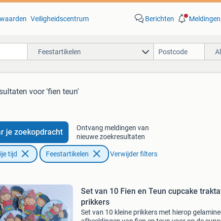
waarden
Veiligheidscentrum
Berichten
Meldingen
Feestartikelen
A
sultaten
voor 'fien teun'
Ontvang meldingen van
r je zoekopdracht
nieuwe zoekresultaten
e tijd
Feestartikelen
Verwijder filters
Set van 10 Fien en Teun cupcake trakta
prikkers
Set van 10 kleine prikkers met hierop gelamin