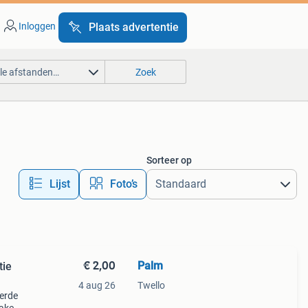
Inloggen
Plaats advertentie
lle afstanden…
Zoek
Sorteer op
Lijst
Foto’s
€ 2,00
Palm
tie
4 aug 26
Twello
eerde