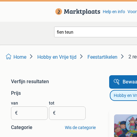
Help en info
Voor
2 re
Home
Hobby en Vrije tijd
Feestartikelen
Verfijn resultaten
Bewaa
Prijs
Hobby en Vrij
van
tot
€
€
Categorie
Wis de categorie