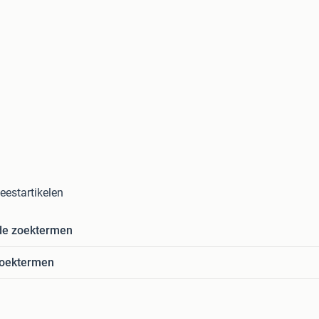
Feestartikelen
de zoektermen
zoektermen