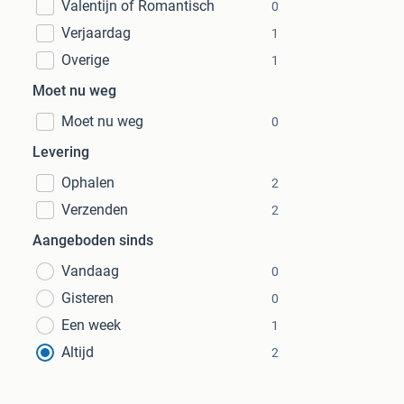
Valentijn of Romantisch
0
Verjaardag
1
Overige
1
Moet nu weg
Moet nu weg
0
Levering
Ophalen
2
Verzenden
2
Aangeboden sinds
Vandaag
0
Gisteren
0
Een week
1
Altijd
2