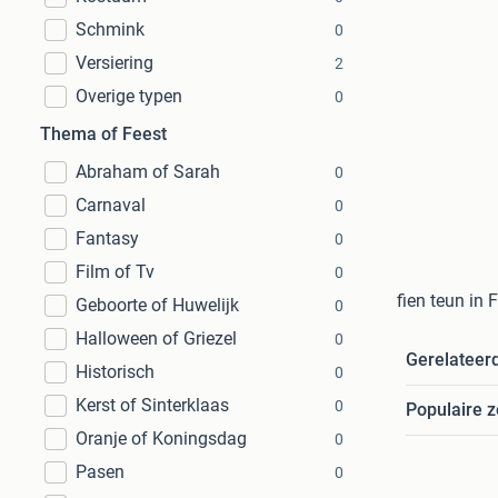
Schmink
0
Versiering
2
Overige typen
0
Thema of Feest
Abraham of Sarah
0
Carnaval
0
Fantasy
0
Film of Tv
0
fien teun in 
Geboorte of Huwelijk
0
Halloween of Griezel
0
Gerelateer
Historisch
0
Kerst of Sinterklaas
0
Populaire 
Oranje of Koningsdag
0
Pasen
0