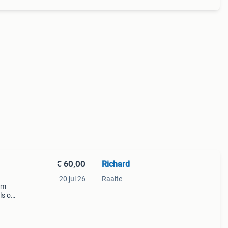
€ 60,00
Richard
20 jul 26
Raalte
am
ls of
er en
i