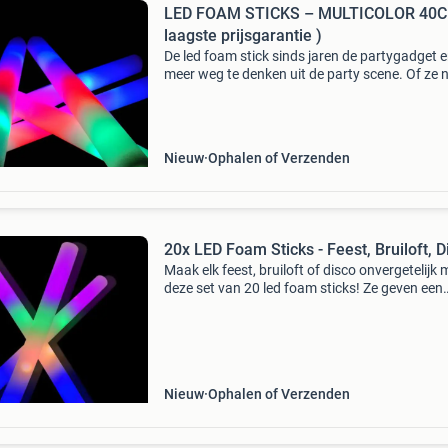
LED FOAM STICKS – MULTICOLOR 40C
laagste prijsgarantie )
De led foam stick sinds jaren de partygadget e
meer weg te denken uit de party scene. Of ze 
gebruikt worden voor een bruiloft of een
grootschalig dance event , succes is altijd
gegarandeerd.
Nieuw
Ophalen of Verzenden
20x LED Foam Sticks - Feest, Bruiloft, D
Maak elk feest, bruiloft of disco onvergetelijk 
deze set van 20 led foam sticks! Ze geven een
spectaculair lichteffect en zijn perfect om de s
te verhogen. Eenvoudig in gebruik en veilig vo
Nieuw
Ophalen of Verzenden