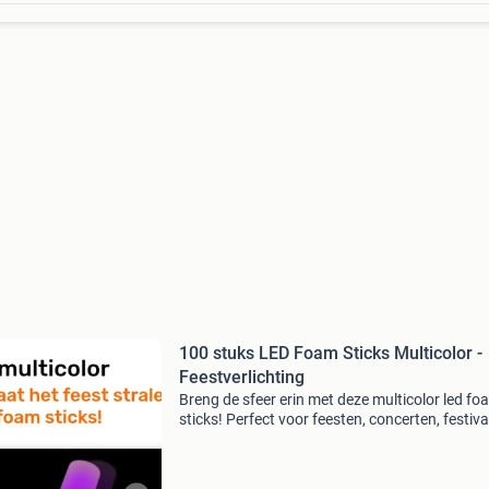
100 stuks LED Foam Sticks Multicolor -
Feestverlichting
Breng de sfeer erin met deze multicolor led fo
sticks! Perfect voor feesten, concerten, festiva
andere evenementen. De sticks geven een held
dynamisch licht, wat zorgt voor een onvergetel