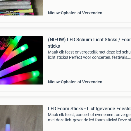
Nieuw
Ophalen of Verzenden
(NIEUW) LED Schuim Licht Sticks / Fo
sticks
Maak elk feest onvergetelijk met deze led sch
licht sticks! Perfect voor concerten, festivals,
bruiloften, verjaardagen en andere evenement
Deze lichtgevende sticks zorgen voor een
spectaculaire
Nieuw
Ophalen of Verzenden
LED Foam Sticks - Lichtgevende Feests
Maak elk feest, concert of evenement onverget
met deze lichtgevende led foam sticks! Deze s
zijn perfect om sfeer te creëren en vallen op in
donker. Ze zijn veilig in gebruik en ideaal v