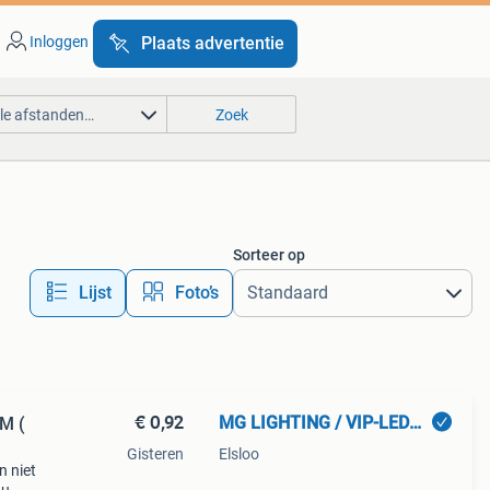
Inloggen
Plaats advertentie
lle afstanden…
Zoek
Sorteer op
Lijst
Foto’s
€ 0,92
MG LIGHTING / VIP-LEDFURNITURE
M (
Gisteren
Elsloo
n niet