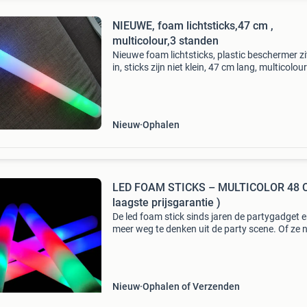
NIEUWE, foam lichtsticks,47 cm ,
multicolour,3 standen
Nieuwe foam lichtsticks, plastic beschermer zi
in, sticks zijn niet klein, 47 cm lang, multicolou
3 verschillende standen. Sfeer verhoger voor,
bruiloften, feestjes, evenementen.
Nieuw
Ophalen
LED FOAM STICKS – MULTICOLOR 48 
laagste prijsgarantie )
De led foam stick sinds jaren de partygadget e
meer weg te denken uit de party scene. Of ze 
gebruikt worden voor een bruiloft of een
grootschalig dance event , succes is altijd
gegarandeerd.
Nieuw
Ophalen of Verzenden