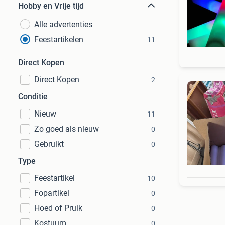
Hobby en Vrije tijd
Alle advertenties
Feestartikelen
11
Direct Kopen
Direct Kopen
2
Conditie
Nieuw
11
Zo goed als nieuw
0
Gebruikt
0
Type
Feestartikel
10
Fopartikel
0
Hoed of Pruik
0
Kostuum
0