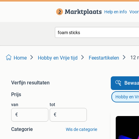
Help en info
Voor
12 
Home
Hobby en Vrije tijd
Feestartikelen
Verfijn resultaten
Bewaa
Prijs
Hobby en Vrij
van
tot
€
€
Categorie
Wis de categorie