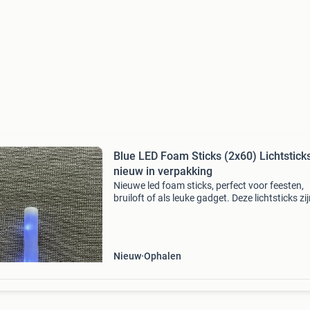
Blue LED Foam Sticks (2x60) Lichtsticks
nieuw in verpakking
Nieuwe led foam sticks, perfect voor feesten,
bruiloft of als leuke gadget. Deze lichtsticks zi
nieuw in de verpakking en zorgen voor een vet
lichteffect. Ze zijn gemakkelijk te gebruiken en
Nieuw
Ophalen