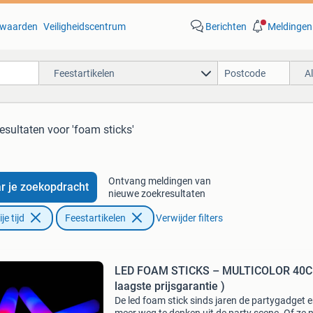
waarden
Veiligheidscentrum
Berichten
Meldingen
Feestartikelen
A
resultaten
voor 'foam sticks'
Ontvang meldingen van
r je zoekopdracht
nieuwe zoekresultaten
e tijd
Feestartikelen
Verwijder filters
LED FOAM STICKS – MULTICOLOR 40C
laagste prijsgarantie )
De led foam stick sinds jaren de partygadget e