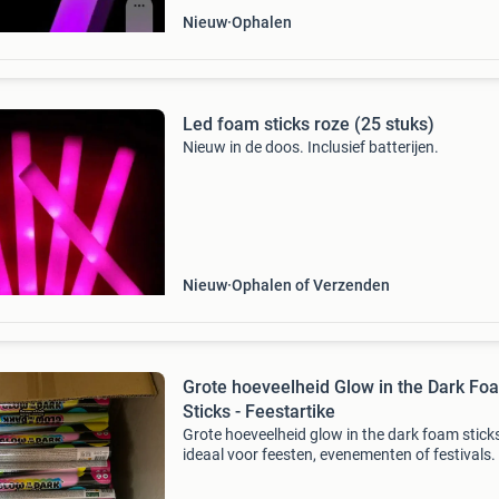
Nieuw
Ophalen
Led foam sticks roze (25 stuks)
Nieuw in de doos. Inclusief batterijen.
Nieuw
Ophalen of Verzenden
Grote hoeveelheid Glow in the Dark Fo
Sticks - Feestartike
Grote hoeveelheid glow in the dark foam sticks
ideaal voor feesten, evenementen of festivals.
foam sticks geven een helder licht in het donke
zorgen voor een geweldige sfeer. Ze zijn 26.5 