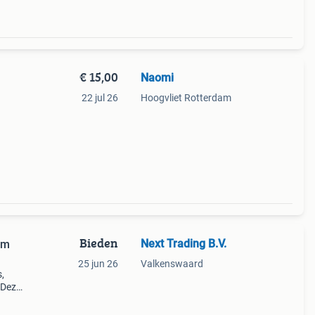
€ 15,00
Naomi
22 jul 26
Hoogvliet Rotterdam
Bieden
Next Trading B.V.
am
25 jun 26
Valkenswaard
,
 Deze
r en
X