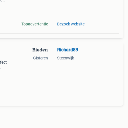
nu
Topadvertentie
Bezoek website
Bieden
Richard89
Gisteren
Steenwijk
rfect
 en
ho