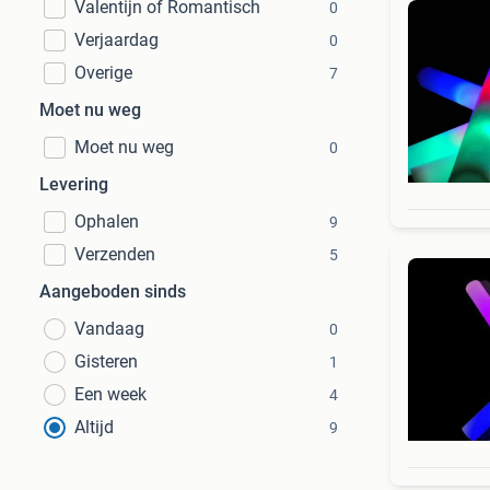
Valentijn of Romantisch
0
Verjaardag
0
Overige
7
Moet nu weg
Moet nu weg
0
Levering
Ophalen
9
Verzenden
5
Aangeboden sinds
Vandaag
0
Gisteren
1
Een week
4
Altijd
9