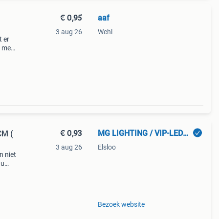
€ 0,95
aaf
3 aug 26
Wehl
t er
r met
€ 0,93
MG LIGHTING / VIP-LEDFURNITURE
CM (
3 aug 26
Elsloo
n niet
nu
Bezoek website