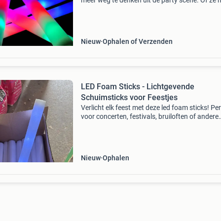
meer weg te denken uit de party scene. Of ze 
gebruikt worden voor een bruiloft of een
grootschalig dance event , succes is altijd
gegarandeerd.
Nieuw
Ophalen of Verzenden
LED Foam Sticks - Lichtgevende
Schuimsticks voor Feestjes
Verlicht elk feest met deze led foam sticks! Pe
voor concerten, festivals, bruiloften of andere
evenementen. Ze geven een helder blauw licht
zijn veilig in gebruik. Ideaal om de sfeer te ver
Nieuw
Ophalen