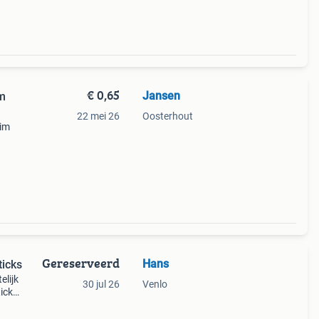
€ 0,65
Jansen
am
22 mei 26
Oosterhout
uim
en.
Gereserveerd
Hans
ticks
elijk
30 jul 26
Venlo
ticks
 het