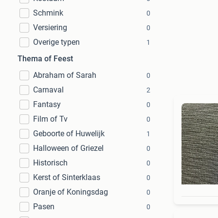
Schmink
0
Versiering
0
Overige typen
1
Thema of Feest
Abraham of Sarah
0
Carnaval
2
Fantasy
0
Film of Tv
0
Geboorte of Huwelijk
1
Halloween of Griezel
0
Historisch
0
Kerst of Sinterklaas
0
Oranje of Koningsdag
0
Pasen
0