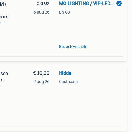
€ 0,92
MG LIGHTING / VIP-LEDFURNITURE
M (
5 aug 26
Elsloo
n niet
nu
Bezoek website
€ 10,00
Hidde
isco
met
2 aug 26
Castricum
feer
or