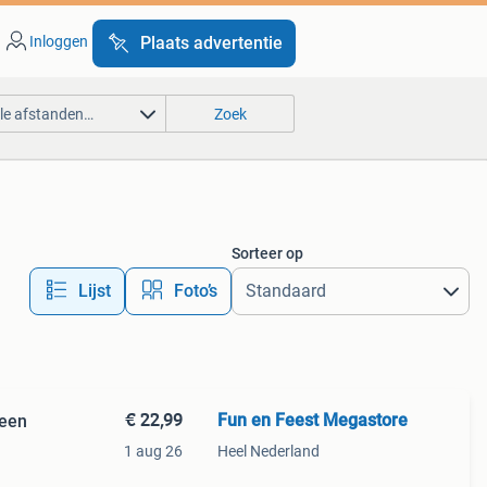
Inloggen
Plaats advertentie
lle afstanden…
Zoek
Sorteer op
Lijst
Foto’s
€ 22,99
Fun en Feest Megastore
ween
1 aug 26
Heel Nederland