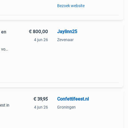
Bezoek website
€ 800,00
Jaylinn25
 en
4 jun 26
Zevenaar
t voor
verse
€ 39,95
Confettifeest.nl
st in
4 jun 26
Groningen
rror
 Dit