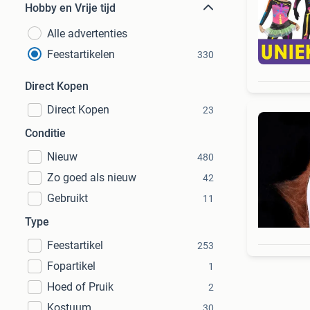
Hobby en Vrije tijd
Alle advertenties
Feestartikelen
330
Direct Kopen
Direct Kopen
23
Conditie
Nieuw
480
Zo goed als nieuw
42
Gebruikt
11
Type
Feestartikel
253
Fopartikel
1
Hoed of Pruik
2
Kostuum
30