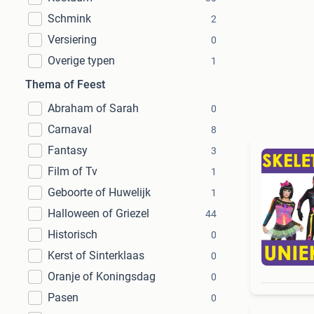
Schmink
2
Versiering
0
Overige typen
1
Thema of Feest
Abraham of Sarah
0
Carnaval
8
Fantasy
3
Film of Tv
1
Geboorte of Huwelijk
1
Halloween of Griezel
44
Historisch
0
Kerst of Sinterklaas
0
Oranje of Koningsdag
0
Pasen
0