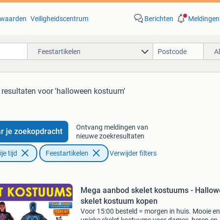
waarden
Veiligheidscentrum
Berichten
Meldingen
Feestartikelen
A
 resultaten
voor 'halloween kostuum'
Ontvang meldingen van
r je zoekopdracht
nieuwe zoekresultaten
e tijd
Feestartikelen
Verwijder filters
Mega aanbod skelet kostuums - Hallo
skelet kostuum kopen
Voor 15:00 besteld = morgen in huis. Mooie en