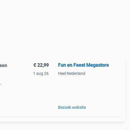
€ 22,99
Fun en Feest Megastore
ween
1 aug 26
Heel Nederland
let
er
Bezoek website