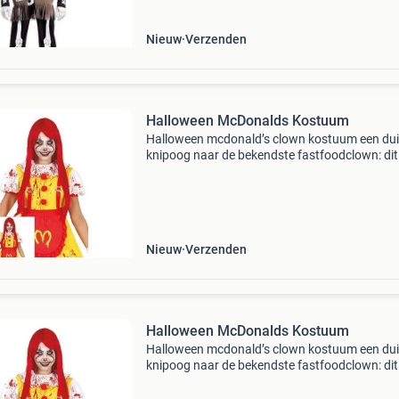
Nieuw
Verzenden
Halloween McDonalds Kostuum
Halloween mcdonald’s clown kostuum een dui
knipoog naar de bekendste fastfoodclown: dit
mcdonald’s clown kostuum geeft jouw
halloweenlook een creepy twist. Felgeel jurkje
rode details, bloeds
Nieuw
Verzenden
Halloween McDonalds Kostuum
Halloween mcdonald’s clown kostuum een dui
knipoog naar de bekendste fastfoodclown: dit
mcdonald’s clown kostuum geeft jouw
halloweenlook een creepy twist. Felgeel jurkje