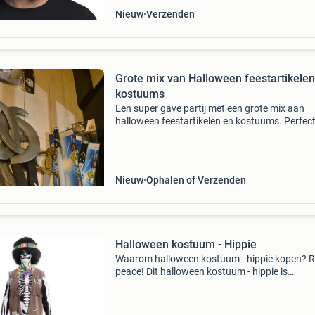
Nieuw
Verzenden
Grote mix van Halloween feestartikelen
kostuums
Een super gave partij met een grote mix aan
halloween feestartikelen en kostuums. Perfec
een griezelig feest of om te verkopen. Bevat di
kostuums (heks, skelet, vampier, zombie, non,
pompoe
Nieuw
Ophalen of Verzenden
Halloween kostuum - Hippie
Waarom halloween kostuum - hippie kopen? Re
peace! Dit halloween kostuum - hippie is
fantastisch voor alle jaren 70 liefhebbers in ho
stijl. Hoe kan dat beter dan een zombie hippie!
fanta