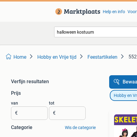
Help en info
Voor
552
Home
Hobby en Vrije tijd
Feestartikelen
Verfijn resultaten
Bewaa
Prijs
Hobby en Vrij
van
tot
€
€
Categorie
Wis de categorie