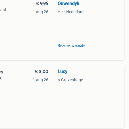
€ 9,95
Ouwendyk
iaal
1 aug 26
Heel Nederland
it is
Bezoek website
€ 3,00
Lucy
es
a
1 aug 26
's-Gravenhage