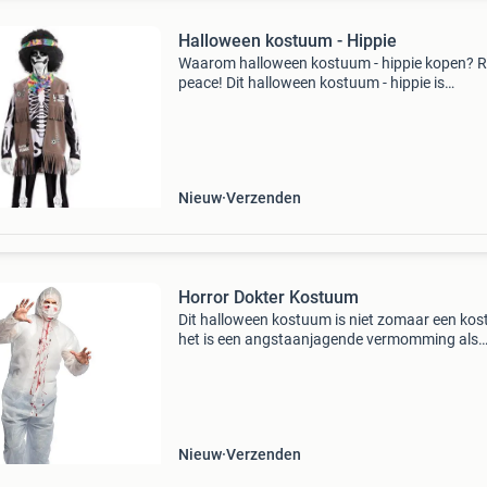
Halloween kostuum - Hippie
Waarom halloween kostuum - hippie kopen? Re
peace! Dit halloween kostuum - hippie is
fantastisch voor alle jaren 70 liefhebbers in ho
stijl. Hoe kan dat beter dan een zombie hippie!
fanta
Nieuw
Verzenden
Horror Dokter Kostuum
Dit halloween kostuum is niet zomaar een ko
het is een angstaanjagende vermomming als
horror dokter of laborant. Dez witte laborante
overall heeft realistische bloedspetters en
kakkerlakken, wa
Nieuw
Verzenden