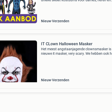
unieke skelet kostuums voor dames, heren en
kinderen direct uit voorraad leverbaar. Een ske
kostuum voor halloween, horror avond of and
griezel evene
Nieuw
Verzenden
IT CLown Halloween Masker
Het meest angstaanjagende clownsmasker is 
nieuwe it masker, very scary. We hebben ook h
nieuwe it kostuum in luxe uitvoering, super mo
alleen de ballon moet je zelf nog kopen
Nieuw
Verzenden