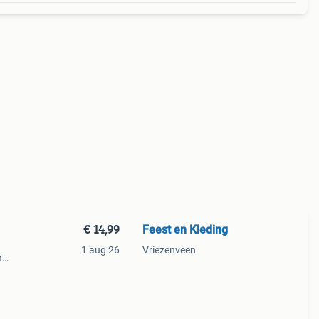
€ 14,99
Feest en Kleding
1 aug 26
Vriezenveen
n
en