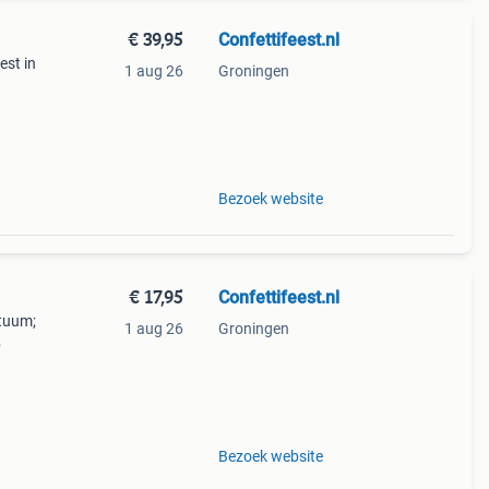
€ 39,95
Confettifeest.nl
st in
1 aug 26
Groningen
rror
 Dit
Bezoek website
€ 17,95
Confettifeest.nl
stuum;
1 aug 26
Groningen
n
Bezoek website