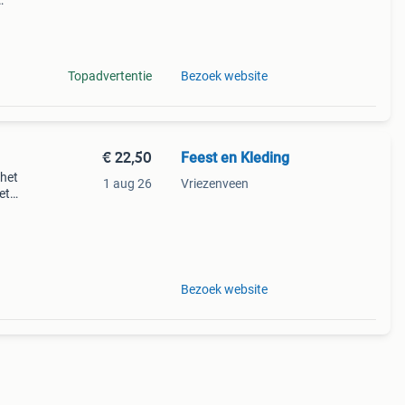
let
er
Topadvertentie
Bezoek website
€ 22,50
Feest en Kleding
het
1 aug 26
Vriezenveen
et
oi,
Bezoek website