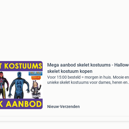
Mega aanbod skelet kostuums - Hallo
skelet kostuum kopen
Voor 15:00 besteld = morgen in huis. Mooie en
unieke skelet kostuums voor dames, heren en
kinderen direct uit voorraad leverbaar. Een ske
kostuum voor halloween, horror avond of and
griezel evene
Nieuw
Verzenden