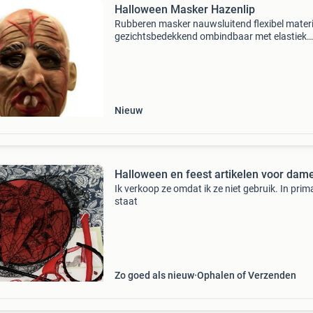
Halloween Masker Hazenlip
Rubberen masker nauwsluitend flexibel mater
gezichtsbedekkend ombindbaar met elastiek
geschikt voor halloween, carnaval en feestjes d
zeker geen mooie jongen zoals hij voorgesteld
wordt op di
Nieuw
Halloween en feest artikelen voor dam
Ik verkoop ze omdat ik ze niet gebruik. In prim
staat
Zo goed als nieuw
Ophalen of Verzenden