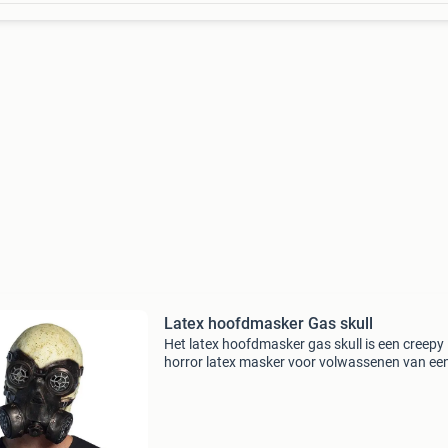
Latex hoofdmasker Gas skull
Het latex hoofdmasker gas skull is een creepy
horror latex masker voor volwassenen van ee
schedel met een gas masker op. Het latex
hoofdmasker is de perfecte accessoire voor e
radioactief of apocal