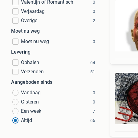
Valentijn of Romantisch
0
Verjaardag
0
Overige
2
Moet nu weg
Moet nu weg
0
Levering
Ophalen
64
Verzenden
51
Aangeboden sinds
Vandaag
0
Gisteren
0
Een week
7
Altijd
66