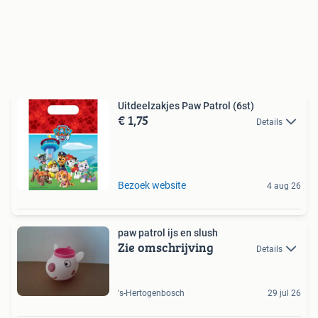
Uitdeelzakjes Paw Patrol (6st)
€ 1,75
Details
Bezoek website
4 aug 26
paw patrol ijs en slush
Zie omschrijving
Details
's-Hertogenbosch
29 jul 26