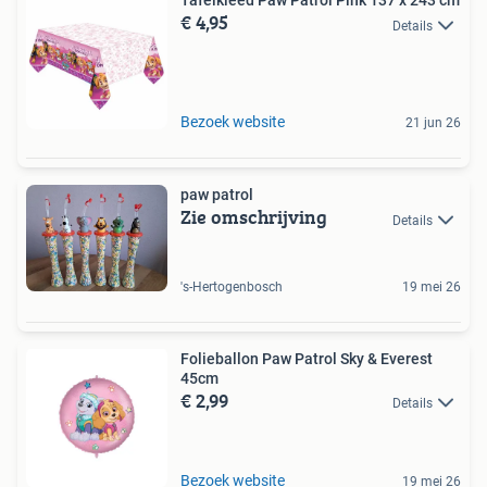
Tafelkleed Paw Patrol Pink 137 x 243 cm
€ 4,95
Details
Bezoek website
21 jun 26
paw patrol
Zie omschrijving
Details
's-Hertogenbosch
19 mei 26
Folieballon Paw Patrol Sky & Everest
45cm
€ 2,99
Details
Bezoek website
19 mei 26