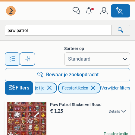
Feestartikelen
Sorteer op
Alle afstanden…
Bewaar je zoekopdracht
Filters
Hobby en Vrije tijd
Feestartikelen
Verwijder filters
Paw Patrol Stickervel Rood
€ 1,25
Details
Topadvertentie