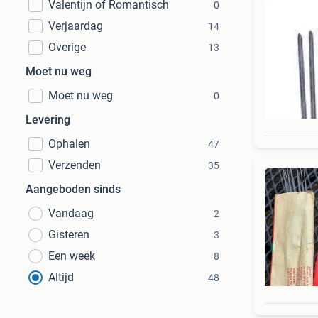
Valentijn of Romantisch
0
Verjaardag
14
Overige
13
Moet nu weg
Moet nu weg
0
Levering
Ophalen
47
Verzenden
35
Aangeboden sinds
Vandaag
2
Gisteren
3
Een week
8
Altijd
48