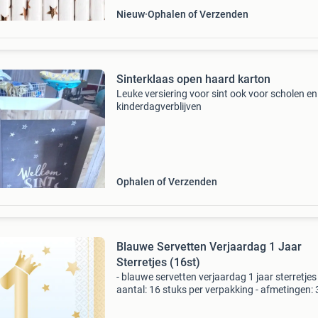
Nieuw
Ophalen of Verzenden
Sinterklaas open haard karton
Leuke versiering voor sint ook voor scholen en
kinderdagverblijven
Ophalen of Verzenden
Blauwe Servetten Verjaardag 1 Jaar
Sterretjes (16st)
- blauwe servetten verjaardag 1 jaar sterretjes 
aantal: 16 stuks per verpakking - afmetingen: 
33cm let op! Sterretjes kunnen ook hartjes zijn
Hierin is geen keuze te maken * nr.1 In verklee