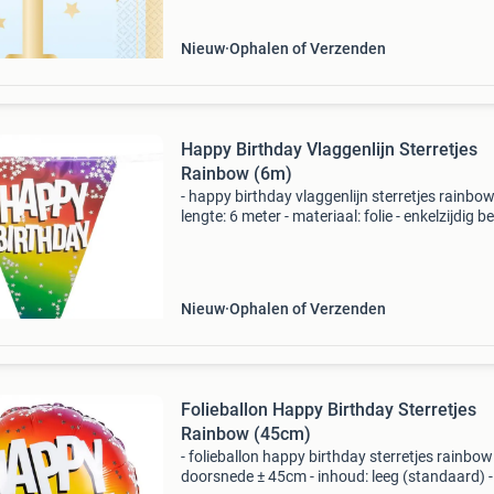
Nieuw
Ophalen of Verzenden
Happy Birthday Vlaggenlijn Sterretjes
Rainbow (6m)
- happy birthday vlaggenlijn sterretjes rainbow
lengte: 6 meter - materiaal: folie - enkelzijdig b
(achterzijde is zilverkleurig) * nr.1 In verkleedk
& feestartikelen!* Het grootste
Nieuw
Ophalen of Verzenden
Folieballon Happy Birthday Sterretjes
Rainbow (45cm)
- folieballon happy birthday sterretjes rainbow
doorsnede ± 45cm - inhoud: leeg (standaard) -