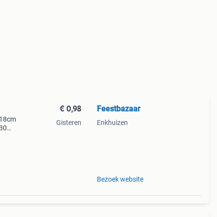
€ 0,98
Feestbazaar
s 18cm
Gisteren
Enkhuizen
 30
Bezoek website