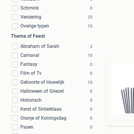
Schmink
0
Versiering
25
Overige typen
10
Thema of Feest
Abraham of Sarah
2
Carnaval
10
Fantasy
0
Film of Tv
0
Geboorte of Huwelijk
10
Halloween of Griezel
0
Historisch
0
Kerst of Sinterklaas
0
Oranje of Koningsdag
0
Pasen
0