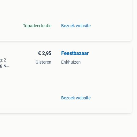
k
Topadvertentie
Bezoek website
€ 2,95
Feestbazaar
g: 2
Gisteren
Enkhuizen
ng &
k
Bezoek website