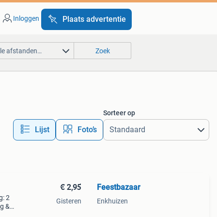
Inloggen
Plaats advertentie
lle afstanden…
Zoek
Sorteer op
Lijst
Foto’s
€ 2,95
Feestbazaar
g: 2
Gisteren
Enkhuizen
ng &