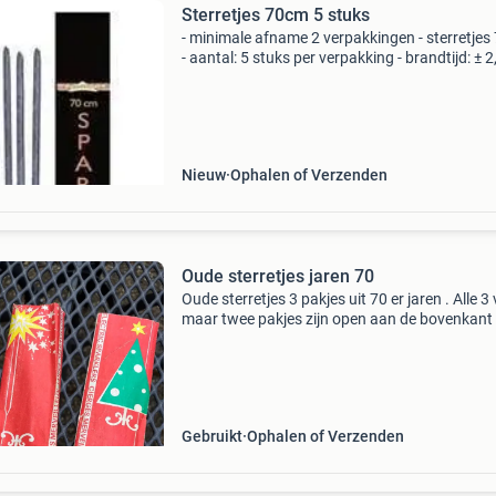
Sterretjes 70cm 5 stuks
- minimale afname 2 verpakkingen - sterretje
- aantal: 5 stuks per verpakking - brandtijd: ± 2
minuut * nr.1 In verkleedkleding & feestartikel
Het grootste en goedkoopste aanbod v/d be
Nieuw
Ophalen of Verzenden
Oude sterretjes jaren 70
Oude sterretjes 3 pakjes uit 70 er jaren . Alle 3 
maar twee pakjes zijn open aan de bovenkant 
Sterretjes zelf zien er nog goed uit voor de
verzamelaar van oude vuurwerk items
Gebruikt
Ophalen of Verzenden