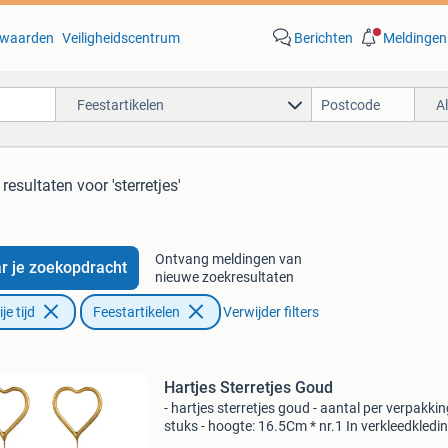
waarden
Veiligheidscentrum
Berichten
Meldingen
Feestartikelen
A
 resultaten
voor 'sterretjes'
Ontvang meldingen van
r je zoekopdracht
nieuwe zoekresultaten
e tijd
Feestartikelen
Verwijder filters
Hartjes Sterretjes Goud
- hartjes sterretjes goud - aantal per verpakkin
stuks - hoogte: 16.5Cm * nr.1 In verkleedkledi
feestartikelen!* Het grootste en goedkoopste