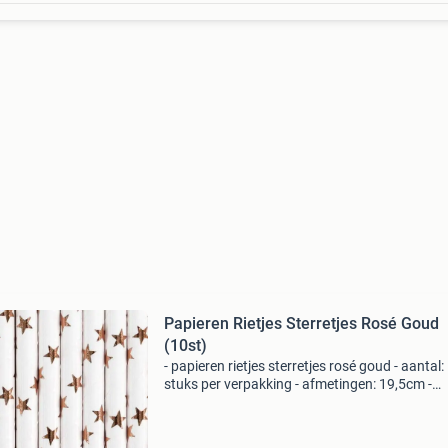
Papieren Rietjes Sterretjes Rosé Goud
(10st)
- papieren rietjes sterretjes rosé goud - aantal:
stuks per verpakking - afmetingen: 19,5cm -
materiaal: papier * nr.1 In verkleedkleding &
feestartikelen!* Het grootste en goedkoopste
aanbod v