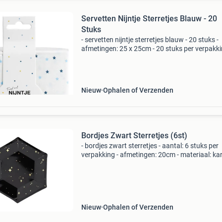
Servetten Nijntje Sterretjes Blauw - 20
Stuks
- servetten nijntje sterretjes blauw - 20 stuks -
afmetingen: 25 x 25cm - 20 stuks per verpakki
nr.1 In verkleedkleding & feestartikelen!* Het
grootste en goedkoopste aanbod v/d benelux
Snel
Nieuw
Ophalen of Verzenden
Bordjes Zwart Sterretjes (6st)
- bordjes zwart sterretjes - aantal: 6 stuks per
verpakking - afmetingen: 20cm - materiaal: ka
nr.1 In verkleedkleding & feestartikelen!* Het
grootste en goedkoopste aanbod v/d benelux!
Nieuw
Ophalen of Verzenden