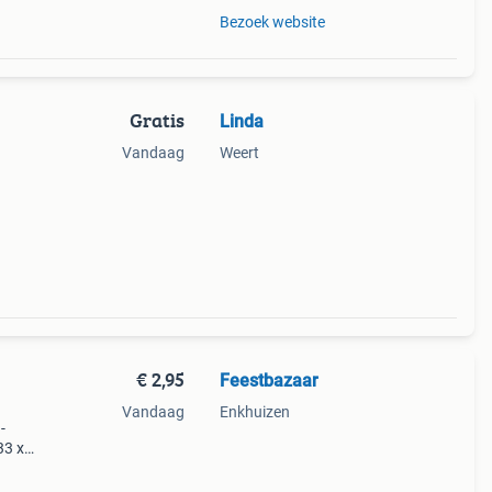
Bezoek website
Gratis
Linda
Vandaag
Weert
€ 2,95
Feestbazaar
Vandaag
Enkhuizen
-
33 x
.
dkl