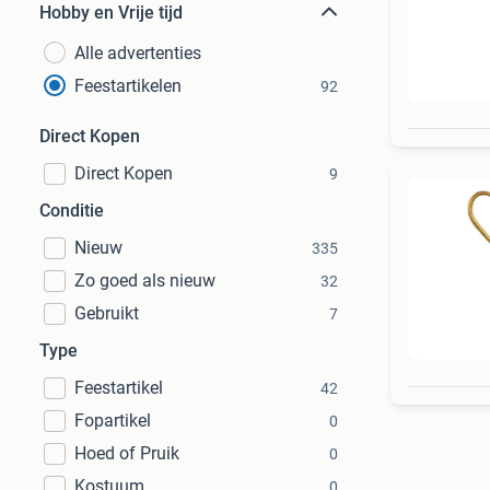
Hobby en Vrije tijd
Alle advertenties
Feestartikelen
92
Direct Kopen
Direct Kopen
9
Conditie
Nieuw
335
Zo goed als nieuw
32
Gebruikt
7
Type
Feestartikel
42
Fopartikel
0
Hoed of Pruik
0
Kostuum
0