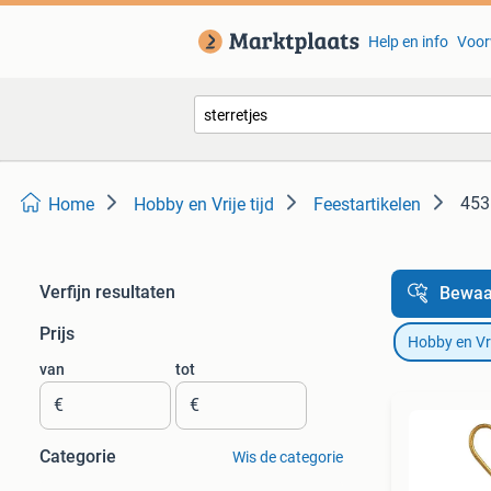
Help en info
Voor
453
Home
Hobby en Vrije tijd
Feestartikelen
Verfijn resultaten
Bewaa
Prijs
Hobby en Vrij
van
tot
€
€
Categorie
Wis de categorie