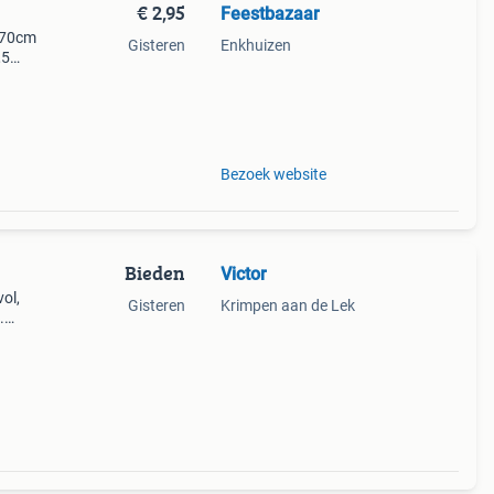
€ 2,95
Feestbazaar
s 70cm
Gisteren
Enkhuizen
,5
en!*
Bezoek website
Bieden
Victor
vol,
Gisteren
Krimpen aan de Lek
.