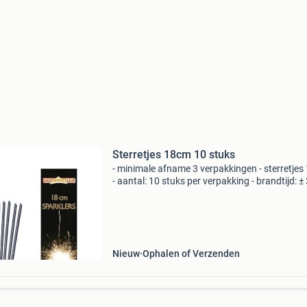
Sterretjes 18cm 10 stuks
- minimale afname 3 verpakkingen - sterretje
- aantal: 10 stuks per verpakking - brandtijd: ±
seconden * nr.1 In verkleedkleding &
feestartikelen!* Het grootste en goedkoopste
aanbod v/d
Nieuw
Ophalen of Verzenden