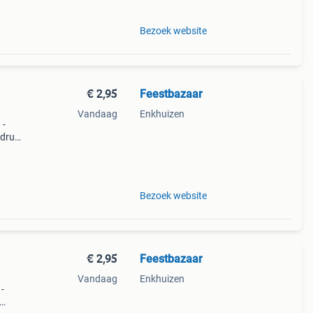
Bezoek website
€ 2,95
Feestbazaar
Vandaag
Enkhuizen
 -
edrukt
leding
Bezoek website
€ 2,95
Feestbazaar
Vandaag
Enkhuizen
 -