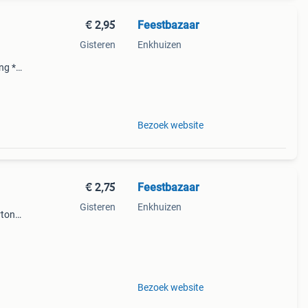
€ 2,95
Feestbazaar
Gisteren
Enkhuizen
ng *
!*
Bezoek website
€ 2,75
Feestbazaar
Gisteren
Enkhuizen
rton *
* Sne
Bezoek website