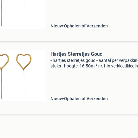
aanbod v/d benelux!* Snelle levering en uitste
Nieuw
Ophalen of Verzenden
Hartjes Sterretjes Goud
- hartjes sterretjes goud - aantal per verpakkin
stuks - hoogte: 16.5Cm * nr.1 In verkleedkledi
feestartikelen!* Het grootste en goedkoopste
aanbod v/d benelux!* Snelle levering en uitste
Nieuw
Ophalen of Verzenden