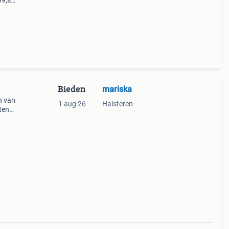
39;s)
rs
Bieden
mariska
n van
1 aug 26
Halsteren
ten
en 11