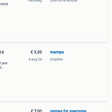
Vandaag
Zuid-Scharwoude
imited
€ 3,50
mampa
018
4 aug 26
Zutphen
t jaar
l
€ 7,00
games for everyone