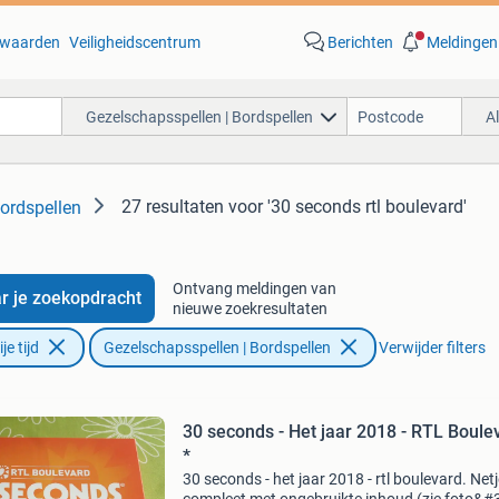
waarden
Veiligheidscentrum
Berichten
Meldingen
Gezelschapsspellen | Bordspellen
A
27 resultaten
voor '30 seconds rtl boulevard'
ordspellen
Ontvang meldingen van
r je zoekopdracht
nieuwe zoekresultaten
e tijd
Gezelschapsspellen | Bordspellen
Verwijder filters
30 seconds - Het jaar 2018 - RTL Boule
*
30 seconds - het jaar 2018 - rtl boulevard. Net