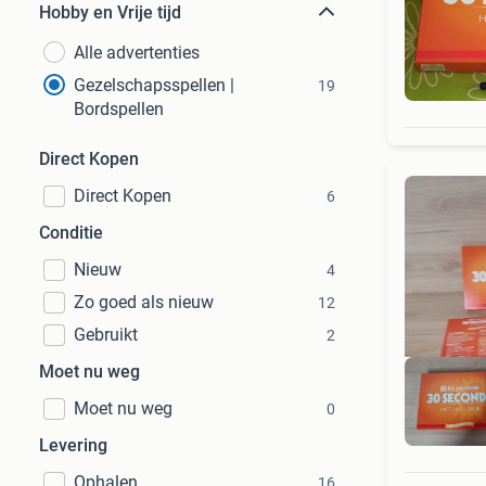
Hobby en Vrije tijd
Alle advertenties
Gezelschapsspellen |
19
Bordspellen
Direct Kopen
Direct Kopen
6
Conditie
Nieuw
4
Zo goed als nieuw
12
Gebruikt
2
Moet nu weg
Moet nu weg
0
Levering
Ophalen
16