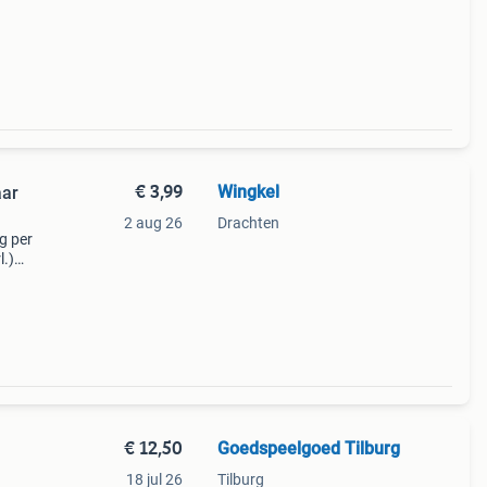
ij.
€ 3,99
Wingkel
aar
2 aug 26
Drachten
g per
l.)
leerd
€ 12,50
Goedspeelgoed Tilburg
18 jul 26
Tilburg