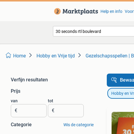
Help en info
Voor
Home
Hobby en Vrije tijd
Gezelschapsspellen | B
Verfijn resultaten
Bewaa
Prijs
Hobby en Vrij
van
tot
€
€
Categorie
Wis de categorie