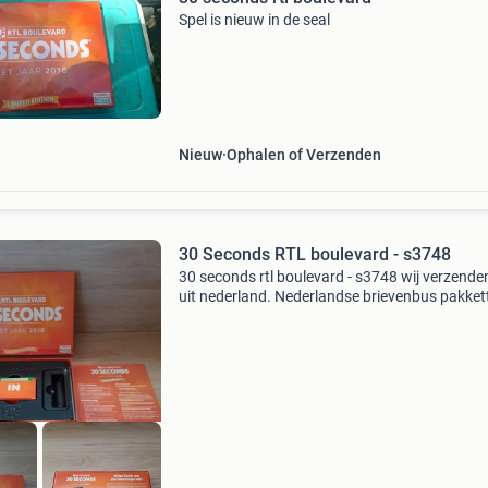
Spel is nieuw in de seal
Nieuw
Ophalen of Verzenden
30 Seconds RTL boulevard - s3748
30 seconds rtl boulevard - s3748 wij verzende
uit nederland. Nederlandse brievenbus pakket
zijn 4,2 thuis 6.95 Dhl punt 5.5 Belgie zending
tip er kunnen meerdere items in eens pakket.