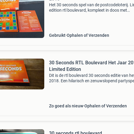
Het 30 seconds spel van de postcodeloterij. L
edition rtl boulevard, kompleet in doos met
spelregels
Gebruikt
Ophalen of Verzenden
30 Seconds RTL Boulevard Het Jaar 2
Limited Edition
Dit is de rtl boulevard 30 seconds editie van he
2018. Een hilarisch en zenuwslopend partyspe
waarbij je binnen 30 seconden zoveel mogelijk
begrippen moet omschrijven.perfect voor een
gezellige
Zo goed als nieuw
Ophalen of Verzenden
30 seconds rtl boulevard