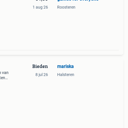
1 aug 26
Roosteren
Bieden
mariska
n van
8 jul 26
Halsteren
ten
en 11