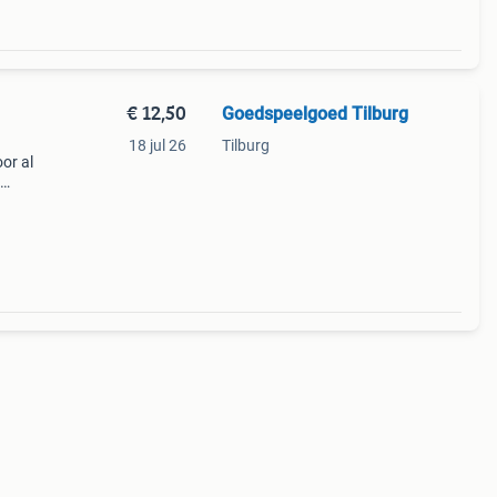
€ 12,50
Goedspeelgoed Tilburg
18 jul 26
Tilburg
or al
ts
van