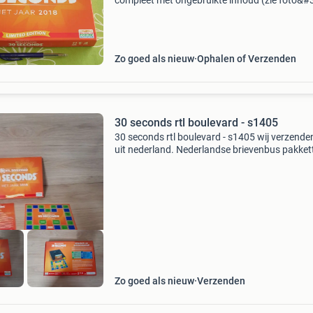
compleet met ongebruikte inhoud (zie foto&#
speel het spel in teamverband. Hoe meer spele
per team, des te leuker het spel wordt! Eén v
Zo goed als nieuw
Ophalen of Verzenden
30 seconds rtl boulevard - s1405
30 seconds rtl boulevard - s1405 wij verzende
uit nederland. Nederlandse brievenbus pakket
zijn 4,2 thuis 6.95 Dhl punt 5.5 Belgie zending
tip er kunnen meerdere items in eens pakket.
Zo goed als nieuw
Verzenden