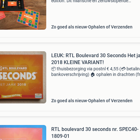
edition. Dit hilarische en zenuwslopende
gezelschapsspel is speciaal uitgebracht in
samenwerking met de nationale postcode loter
Speel het spel in tea
Zo goed als nieuw
Ophalen of Verzenden
LEUK: RTL Boulevard 30 Seconds Het j
2018 KLEINE VARIANT!
📦 thuisbezorging via postnl € 4,55 (💳 betalin
bankoverschrijving) 🏠 ophalen in drachten (fr
Op afspraak (💰 betaling contant) ✔️ gecontro
en 100% compleet en in gebruikte staat. ?
Zo goed als nieuw
Ophalen of Verzenden
RTL boulevard 30 seconds nr. SPEC40-
1809-01