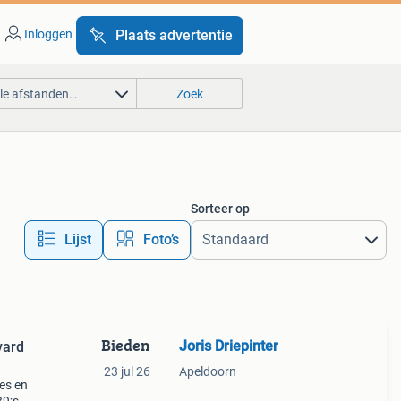
Inloggen
Plaats advertentie
lle afstanden…
Zoek
Sorteer op
Lijst
Foto’s
Bieden
Joris Driepinter
vard
23 jul 26
Apeldoorn
jes en