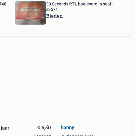
3748
30 Seconds RTL boulevard in seal -
s3571
Bieden
€ 6,50
hanny
 jaar