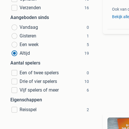
Verzenden
16
Ook van 
Bekijk all
Aangeboden sinds
Vandaag
0
Gisteren
1
Een week
5
Altijd
19
Aantal spelers
Een of twee spelers
0
Drie of vier spelers
10
Vijf spelers of meer
6
Eigenschappen
Reisspel
2