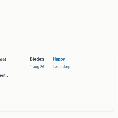
Bieden
Happy
leet
1 aug 26
Leiderdorp
eert
van
uke