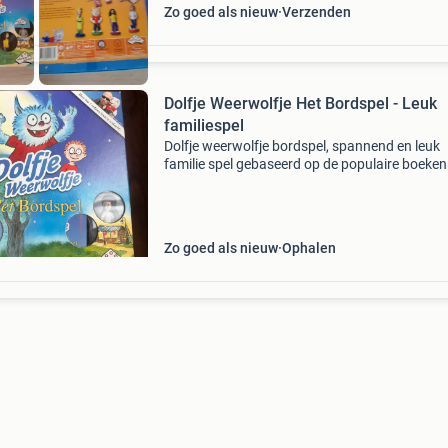
Zo goed als nieuw
Verzenden
Dolfje Weerwolfje Het Bordspel - Leuk
familiespel
Dolfje weerwolfje bordspel, spannend en leuk
familie spel gebaseerd op de populaire boeke
van paul van loon. Geschikt voor 2-4 spelers 
6 jaar. Het spel is in zeer goede staat.
Zo goed als nieuw
Ophalen