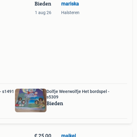
Bieden
mariska
1 aug 26
Halsteren
unt
e
 - s1491
Dolfje Weerwolfje Het bordspel -
s5309
Bieden
€ 25,00
maikel