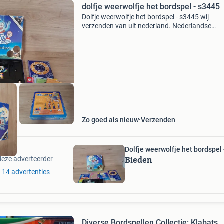
dolfje weerwolfje het bordspel - s3445
Dolfje weerwolfje het bordspel - s3445 wij
verzenden van uit nederland. Nederlandse
brievenbus pakketten zijn 4,2 thuis 6.95 Dhl p
5.5 Belgie zendingen 11 tip er kunnen meerder
items in eens pakke
Zo goed als nieuw
Verzenden
Dolfje weerwolfje het bordspel
Bieden
deze adverteerder
e 14 advertenties
Diverse Bordspellen Collectie: Klabats,