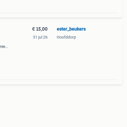
€ 15,00
ester_beukers
31 jul 26
Hoofddorp
nreeks
vanaf