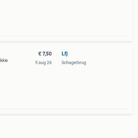
€ 7,50
Lfj
ikkie
5 aug 26
Schagerbrug