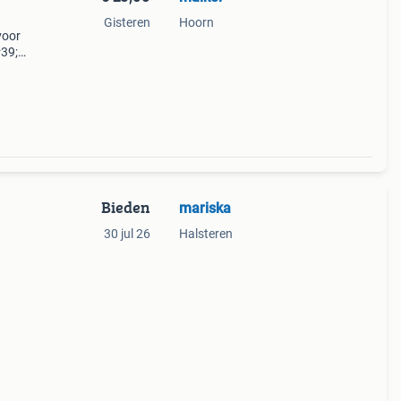
Gisteren
Hoorn
voor
#39;
f&#39;
Bieden
mariska
30 jul 26
Halsteren
unt
e