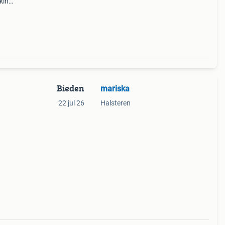
kking
Bieden
mariska
22 jul 26
Halsteren
unt
e