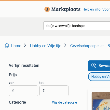
Help en info
Voor
Home
Hobby en Vrije tijd
Gezelschapsspellen | B
Verfijn resultaten
Bewaa
Prijs
Hobby en Vrij
van
tot
€
€
Categorie
Wis de categorie