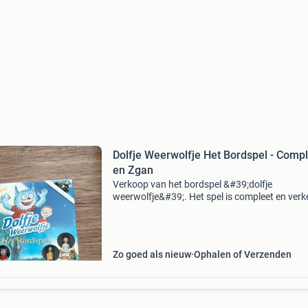
Dolfje Weerwolfje Het Bordspel - Comp
en Zgan
Verkoop van het bordspel &#39;dolfje
weerwolfje&#39;. Het spel is compleet en verk
in zo goed als nieuwe staat. Ideaal voor fans 
de boekenreeks en families die houden van le
bordspe
Zo goed als nieuw
Ophalen of Verzenden