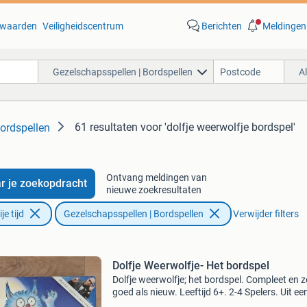
waarden
Veiligheidscentrum
Berichten
Meldingen
Gezelschapsspellen | Bordspellen
A
61 resultaten
voor 'dolfje weerwolfje bordspel'
ordspellen
Ontvang meldingen van
r je zoekopdracht
nieuwe zoekresultaten
e tijd
Gezelschapsspellen | Bordspellen
Verwijder filters
Dolfje Weerwolfje- Het bordspel
Dolfje weerwolfje; het bordspel. Compleet en z
goed als nieuw. Leeftijd 6+. 2-4 Spelers. Uit ee
rook- en huisdiervrij huis. Ophalen in wijk