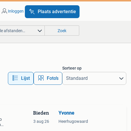
Inloggen
Plaats advertentie
lle afstanden…
Zoek
Sorteer op
Lijst
Foto’s
Bieden
Yvonne
o
3 aug 26
Heerhugowaard
n