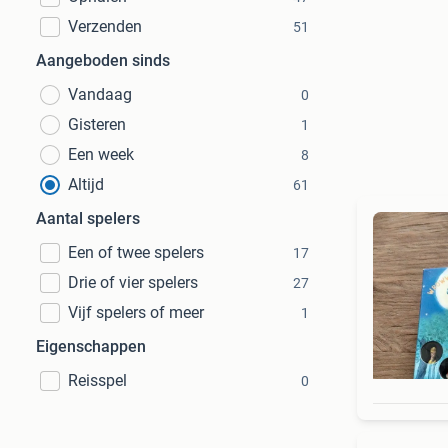
Verzenden
51
Aangeboden sinds
Vandaag
0
Gisteren
1
Een week
8
Altijd
61
Aantal spelers
Een of twee spelers
17
Drie of vier spelers
27
Vijf spelers of meer
1
Eigenschappen
Reisspel
0