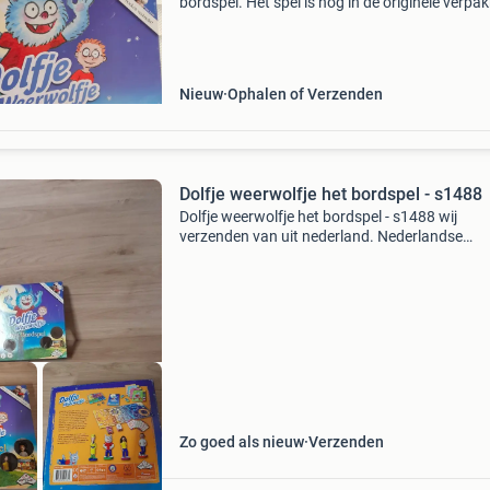
bordspel. Het spel is nog in de originele verpa
en is perfect voor fans van de boekenreeks.
Geschikt voor 2-4 spelers vanaf 6 jaar.
Nieuw
Ophalen of Verzenden
Dolfje weerwolfje het bordspel - s1488
Dolfje weerwolfje het bordspel - s1488 wij
verzenden van uit nederland. Nederlandse
brievenbus pakketten zijn 4,2 thuis 6.95 Dhl p
5.5 Belgie zendingen 11 tip er kunnen meerder
items in eens pakke
Zo goed als nieuw
Verzenden