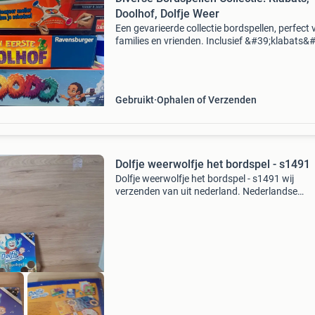
Doolhof, Dolfje Weer
Een gevarieerde collectie bordspellen, perfect 
families en vrienden. Inclusief &#39;klabats&
voor snelle reacties, &#39;mijn eerste doolho
voor de kleintjes, &#39;do
Gebruikt
Ophalen of Verzenden
Dolfje weerwolfje het bordspel - s1491
Dolfje weerwolfje het bordspel - s1491 wij
verzenden van uit nederland. Nederlandse
brievenbus pakketten zijn 4,2 thuis 6.95 Dhl p
5.5 Belgie zendingen 11 tip er kunnen meerder
items in eens pakke