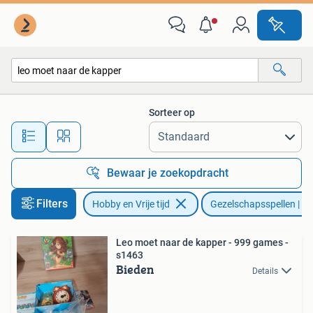
Gezelschapsspellen | Bordspellen
Sorteer op
Alle afstanden…
Bewaar je zoekopdracht
Filters
Hobby en Vrije tijd
Gezelschapsspellen | Bo
Leo moet naar de kapper - 999 games -
s1463
Bieden
Details