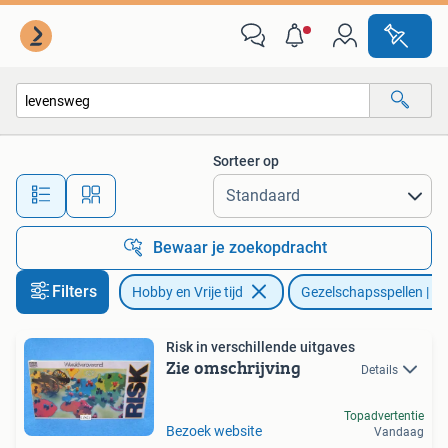
Gezelschapsspellen | Bordspellen
Sorteer op
Alle afstanden…
Bewaar je zoekopdracht
Filters
Hobby en Vrije tijd
Gezelschapsspellen | Bo
Risk in verschillende uitgaves
Zie omschrijving
Details
Topadvertentie
Bezoek website
Vandaag