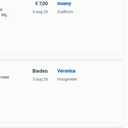
€ 7,00
moeny
et
4 aug 26
Zuidhorn
 Wij
e met
Bieden
Veronica
r meer
3 aug 26
Hoogeveen