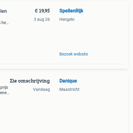
€ 19,95
SpellenRijk
llen
3 aug 26
Hengelo
 het
naf 8
al
Bezoek website
Zie omschrijving
Danique
prijs
Vandaag
Maastricht
oene