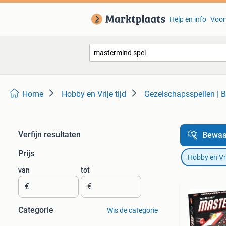
Help en info
Voor
Home
Hobby en Vrije tijd
Gezelschapsspellen | B
Verfijn resultaten
Bewaa
Prijs
Hobby en Vrij
van
tot
€
€
Categorie
Wis de categorie