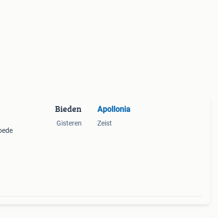
Bieden
Apollonia
Gisteren
Zeist
goede
 voor
eet