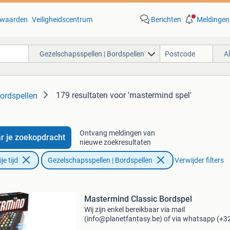
waarden
Veiligheidscentrum
Berichten
Meldingen
Gezelschapsspellen | Bordspellen
A
179 resultaten
voor 'mastermind spel'
ordspellen
Ontvang meldingen van
r je zoekopdracht
nieuwe zoekresultaten
e tijd
Gezelschapsspellen | Bordspellen
Verwijder filters
Mastermind Classic Bordspel
Wij zijn enkel bereikbaar via mail
(info@planetfantasy.be) of via whatsapp (+3
288 08 80). Vragen? Aarzel niet om ons te