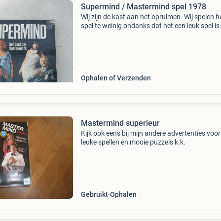
Supermind / Mastermind spel 1978
Wij zijn de kast aan het opruimen. Wij spelen h
spel te weinig ondanks dat het een leuk spel is.
hebben ook de 2 personen versie en dat is wel
genoeg. Dit gaat om een dubbel bord en zou j
4
Ophalen of Verzenden
Mastermind superieur
Kijk ook eens bij mijn andere advertenties voo
leuke spellen en mooie puzzels k.k.
Gebruikt
Ophalen