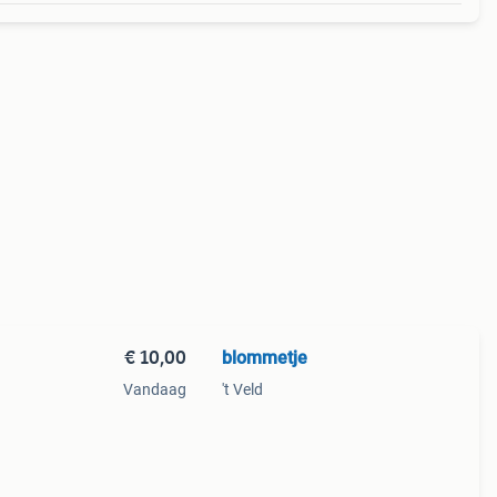
€ 10,00
blommetje
Vandaag
't Veld