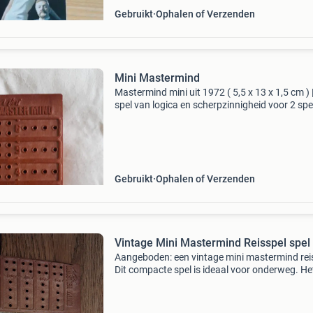
Gebruikt
Ophalen of Verzenden
Mini Mastermind
Mastermind mini uit 1972 ( 5,5 x 13 x 1,5 cm ) 
spel van logica en scherpzinnigheid voor 2 spe
Spel met 4 codepennen en 6 kleuren : 2401
combinaties
Gebruikt
Ophalen of Verzenden
Vintage Mini Mastermind Reisspel spel
Aangeboden: een vintage mini mastermind rei
Dit compacte spel is ideaal voor onderweg. He
is in goede, gebruikte staat en met spelregels.
Perfect voor liefhebbers van klassieke denkspe