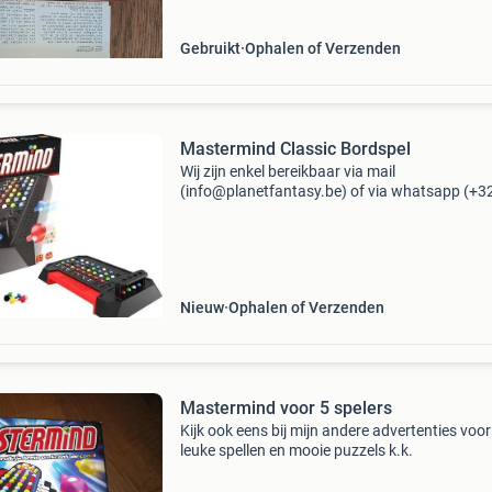
Gebruikt
Ophalen of Verzenden
Mastermind Classic Bordspel
Wij zijn enkel bereikbaar via mail
(info@planetfantasy.be) of via whatsapp (+3
288 08 80). Vragen? Aarzel niet om ons te
contacteren! ------------------------------------------
Mastermind classic b
Nieuw
Ophalen of Verzenden
Mastermind voor 5 spelers
Kijk ook eens bij mijn andere advertenties voo
leuke spellen en mooie puzzels k.k.