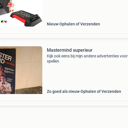
contacteren! ------------------------------------------
Mastermind classic b
Nieuw
Ophalen of Verzenden
Mastermind superieur
Kijk ook eens bij mijn andere advertenties voo
spellen
Zo goed als nieuw
Ophalen of Verzenden