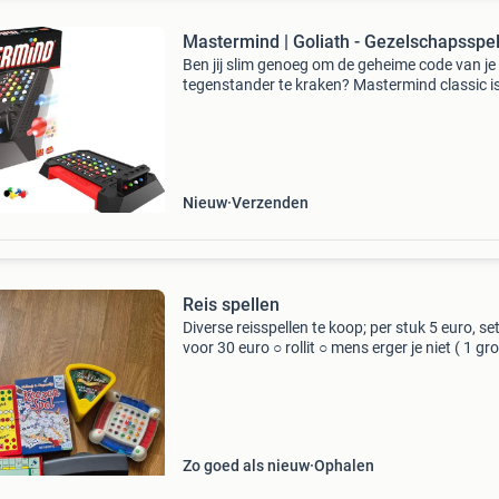
Mastermind | Goliath - Gezelschapsspe
Ben jij slim genoeg om de geheime code van je
tegenstander te kraken? Mastermind classic is
ultieme strategische spel voor twee spelers va
jaar, waarin logisch denken en deductie centra
sta
Nieuw
Verzenden
Reis spellen
Diverse reisspellen te koop; per stuk 5 euro, set
voor 30 euro ○ rollit ○ mens erger je niet ( 1 gr
pion mist) ○ keezenspel ( nog nieuw ) ○ trivia
pursuit ○ valkuil ○ 4 op een rij ○ monopoly
Zo goed als nieuw
Ophalen