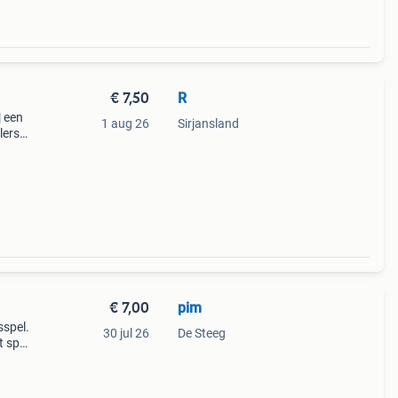
€ 7,50
R
| een
1 aug 26
Sirjansland
lers.
€ 7,00
pim
sspel.
30 jul 26
De Steeg
t spel
llen