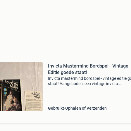
Invicta Mastermind Bordspel - Vintage
Editie goede staat!
Invicta mastermind bordspel - vintage editie 
staat! Aangeboden: een vintage invicta
mastermind bordspel. Dit klassieke logicaspel
twee spelers is in gebruikte staat, maar compl
met alle
Gebruikt
Ophalen of Verzenden