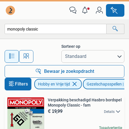
Gezelschapsspellen | Bordspellen
Sorteer op
Alle afstanden…
Bewaar je zoekopdracht
Filters
Hobby en Vrije tijd
Gezelschapsspellen | Bo
Verpakking beschadigd Hasbro bordspel
Monopoly Classic - fam
€ 19,99
Details
Topadvertentie