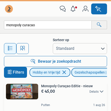
Gezelschapsspellen | Bordspellen
Sorteer op
Alle afstanden…
Bewaar je zoekopdracht
Filters
Hobby en Vrije tijd
Gezelschapsspellen | Bo
Monopoly Curaçao Editie - nieuw
€ 45,00
Details
Putten
1 aug 26