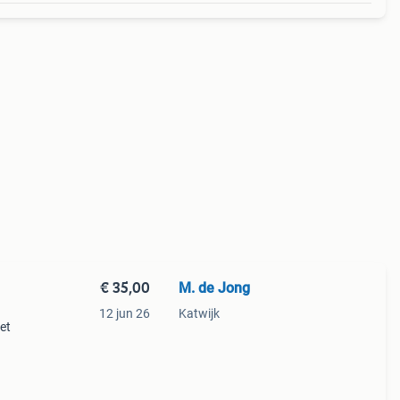
€ 35,00
M. de Jong
12 jun 26
Katwijk
et
el
nieuw