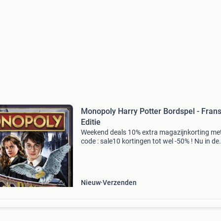
Monopoly Harry Potter Bordspel - Fran
Editie
Weekend deals 10% extra magazijnkorting me
code : sale10 kortingen tot wel -50% ! Nu in de
aanbieding van € 29,99 voor € 20,00! Naast d
aanbieding heeft outletboulevard.nl nog veel 
Nieuw
Verzenden