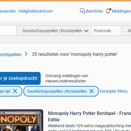
waarden
Veiligheidscentrum
Berichten
Meldingen
Gezelschapsspellen | Bordspellen
A
35 resultaten
voor 'monopoly harry potter'
ordspellen
Ontvang meldingen van
r je zoekopdracht
nieuwe zoekresultaten
e tijd
Gezelschapsspellen | Bordspellen
Verwijder filters
Monopoly Harry Potter Bordspel - Fran
Editie
Weekend deals 10% extra magazijnkorting me