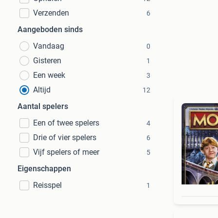
Verzenden
6
Aangeboden sinds
Vandaag
0
Gisteren
1
Een week
3
Altijd
12
Aantal spelers
Een of twee spelers
4
Drie of vier spelers
6
Vijf spelers of meer
5
Eigenschappen
Reisspel
1