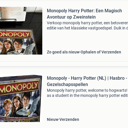
Monopoly Harry Potter: Een Magisch
Avontuur op Zweinstein
Verkoop monopoly harry potter, een betovere
editie van het klassieke vastgoedspel. Duik in 
magische wereld van zweinstein met je favori
personages. Geschikt voor 2-6 spelers vanaf 8
Het
Zo goed als nieuw
Ophalen of Verzenden
Monopoly - Harry Potter (NL) | Hasbro -
Gezelschapsspellen
Monopoly harry potter, welcome to hogwarts!
as a student in the monopoly harry potter edit
game. It combines classic monopoly gamepla
with artwork, locations and themes from the
wizarding wor
Nieuw
Verzenden