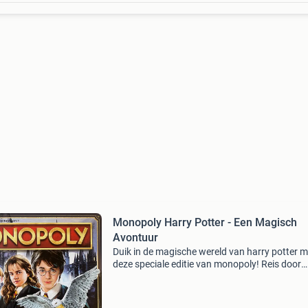
Monopoly Harry Potter - Een Magisch
Avontuur
Duik in de magische wereld van harry potter m
deze speciale editie van monopoly! Reis door
zweinstein, koop iconische locaties en verzam
magische voorwerpen. Dit spel is zo goed als 
en compl