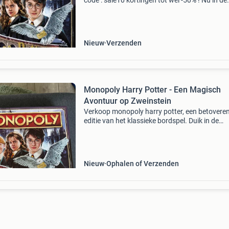
code : sale10 kortingen tot wel -50% ! Nu in de
aanbieding van € 29,99 voor € 20,00! Naast d
aanbieding heeft outletboulevard.nl nog veel 
Nieuw
Verzenden
Monopoly Harry Potter - Een Magisch
Avontuur op Zweinstein
Verkoop monopoly harry potter, een betovere
editie van het klassieke bordspel. Duik in de
magische wereld van zweinstein met je favori
personages en locaties. Dit spel is in uitsteke
staat en
Nieuw
Ophalen of Verzenden