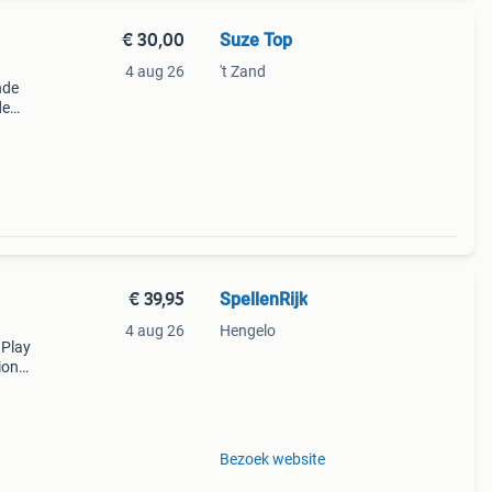
€ 30,00
Suze Top
4 aug 26
't Zand
nde
de
ete
 jaar.
€ 39,95
SpellenRijk
4 aug 26
Hengelo
 Play
ion
y
Bezoek website