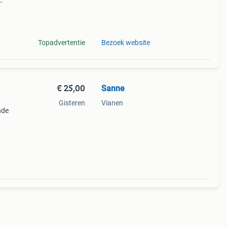
eze
meer
Topadvertentie
Bezoek website
€ 25,00
Sanne
Gisteren
Vianen
nde
ete
nde