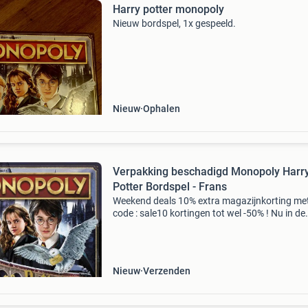
Harry potter monopoly
Nieuw bordspel, 1x gespeeld.
Nieuw
Ophalen
Verpakking beschadigd Monopoly Harr
Potter Bordspel - Frans
Weekend deals 10% extra magazijnkorting me
code : sale10 kortingen tot wel -50% ! Nu in de
aanbieding van € 29,99 voor € 15,00! Naast d
aanbieding heeft outletboulevard.nl nog veel 
Nieuw
Verzenden