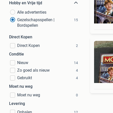
Hobby en Vrije tijd
Alle advertenties
Gezelschapsspellen |
15
Bordspellen
Direct Kopen
Direct Kopen
2
Conditie
Nieuw
14
Zo goed als nieuw
4
Gebruikt
4
Moet nu weg
Moet nu weg
0
Levering
Ophalen
12