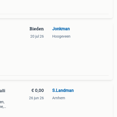
Bieden
Jonkman
20 jul 26
Hoogeveen
€ 0,00
S.Landman
lli
26 jun 26
Arnhem
en,
ne,
lle
j mee