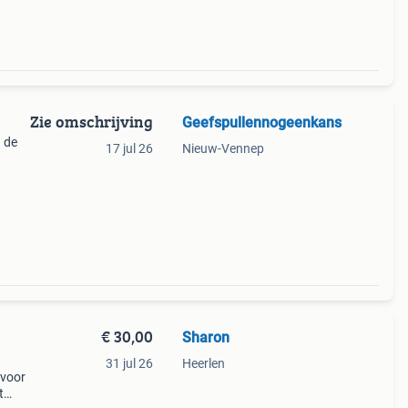
Zie omschrijving
Geefspullennogeenkans
a de
17 jul 26
Nieuw-Vennep
 nog
l
€ 30,00
Sharon
31 jul 26
Heerlen
 voor
t