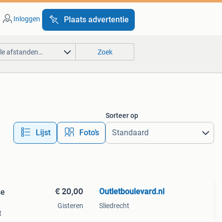
Inloggen
Plaats advertentie
lle afstanden…
Zoek
Sorteer op
Lijst
Foto’s
€ 20,00
Outletboulevard.nl
se
Gisteren
Sliedrecht
t