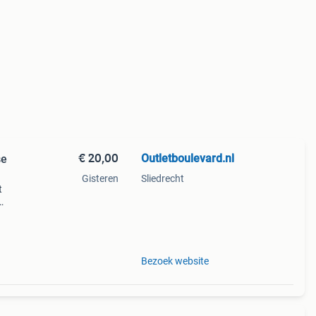
€ 20,00
Outletboulevard.nl
se
Gisteren
Sliedrecht
t
eze
meer
Bezoek website