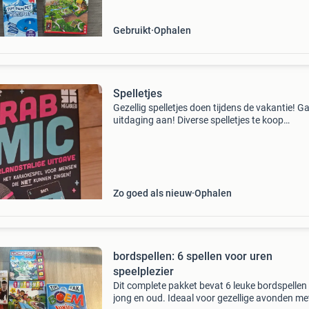
t
Gebruikt
Ophalen
Spelletjes
Gezellig spelletjes doen tijdens de vakantie! G
uitdaging aan! Diverse spelletjes te koop
aangeboden; compleet en in z.g.st. Ook heb ik
een harry potter bordspel, mastermind en triva
2000, st
Zo goed als nieuw
Ophalen
bordspellen: 6 spellen voor uren
speelplezier
Dit complete pakket bevat 6 leuke bordspellen
jong en oud. Ideaal voor gezellige avonden me