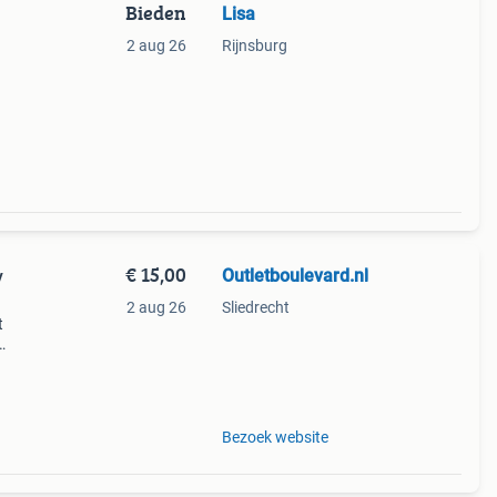
Bieden
Lisa
2 aug 26
Rijnsburg
€ 15,00
Outletboulevard.nl
y
2 aug 26
Sliedrecht
t
eze
meer
Bezoek website