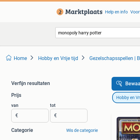
Help en info
Voor
Home
Hobby en Vrije tijd
Gezelschapsspellen | B
Verfijn resultaten
Bewaa
Prijs
Hobby en Vrij
van
tot
€
€
Categorie
Wis de categorie