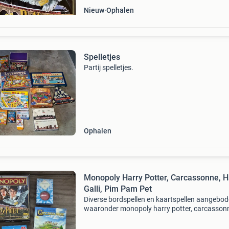
Nieuw
Ophalen
Spelletjes
Partij spelletjes.
Ophalen
Monopoly Harry Potter, Carcassonne, Ha
Galli, Pim Pam Pet
Diverse bordspellen en kaartspellen aangebod
waaronder monopoly harry potter, carcasson
halli galli extreme en pim pam pet winterpret. A
spellen zijn in goede staat. Hoop er iemand bli