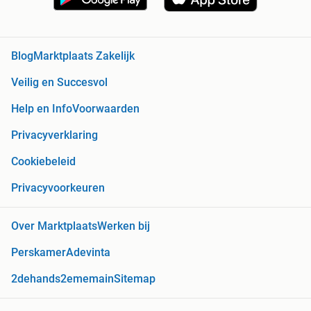
Blog
Marktplaats Zakelijk
Veilig en Succesvol
Help en Info
Voorwaarden
Privacyverklaring
Cookiebeleid
Privacyvoorkeuren
Over Marktplaats
Werken bij
Perskamer
Adevinta
2dehands
2ememain
Sitemap