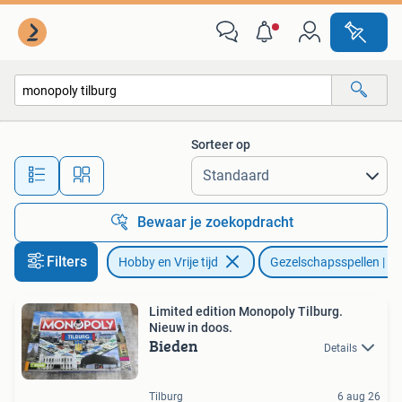
Gezelschapsspellen | Bordspellen
Sorteer op
Alle afstanden…
Bewaar je zoekopdracht
Filters
Hobby en Vrije tijd
Gezelschapsspellen | Bo
Limited edition Monopoly Tilburg.
Nieuw in doos.
Bieden
Details
Tilburg
6 aug 26