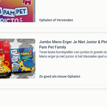
minuten.
Ophalen of Verzenden
Jumbo Mens Erger Je Niet Junior & Pi
Pam Pet Family
Twee leuke bordspellen van jumbo in goede st
Mens erger je niet junior is het klassieke spel v
de allerkleinsten, waarbij tellen niet nodig is. P
pam pet family is een uitdagend spel voor kin
Zo goed als nieuw
Ophalen