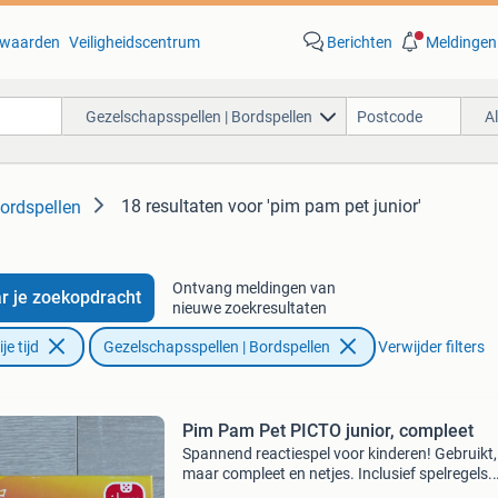
waarden
Veiligheidscentrum
Berichten
Meldingen
Gezelschapsspellen | Bordspellen
A
18 resultaten
voor 'pim pam pet junior'
ordspellen
Ontvang meldingen van
r je zoekopdracht
nieuwe zoekresultaten
e tijd
Gezelschapsspellen | Bordspellen
Verwijder filters
Pim Pam Pet PICTO junior, compleet
Spannend reactiespel voor kinderen! Gebruikt,
maar compleet en netjes. Inclusief spelregels.
Vanaf 3 jaar. Twee tot vier spelers. Spelduur 1