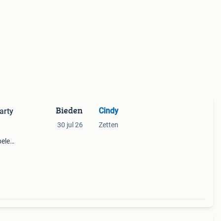
Bieden
Cindy
arty
30 jul 26
Zetten
elers
n zijn