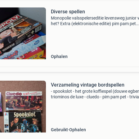
Diverse spellen
Monopolie valsspelerseditie levensweg junior w
het? Extra (elektronische editie) pim pam pet
winterpret junior kwis yu-gi-uh! Millennium alle
1x ophalen voor een goed bod (biedingen alle
Ophalen
Verzameling vintage bordspellen
- spookslot - het grote koffiespel (douwe egber
triominos de luxe - cluedo - pim pam pet - trivia
persuit genus editie
Gebruikt
Ophalen