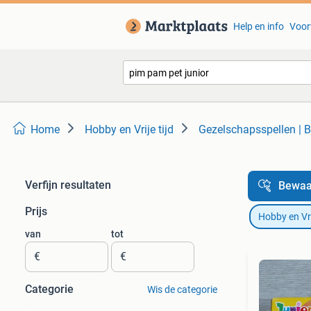
Help en info
Voor
Home
Hobby en Vrije tijd
Gezelschapsspellen | B
Verfijn resultaten
Bewaa
Prijs
Hobby en Vrij
van
tot
€
€
Categorie
Wis de categorie