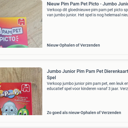
Nieuw Pim Pam Pet Picto - Jumbo Juni
Verkoop dit gloednieuwe pim pam pet picto sp
van jumbo junior. Het spel is nog helemaal ni
zit in de originele verpakking. Ideaal voor kind
om spelenderwijs hun reactiesnelheid en woo
Nieuw
Ophalen of Verzenden
Jumbo Junior Pim Pam Pet Dierenkaart
Spel
Verkoop jumbo junior pim pam pet, een leuk e
educatief spel voor kinderen vanaf 3 jaar. Ver
als eerste de 9 dierenkaartjes door het juiste d
de spinner te vinden. Letters lezen is niet nod
Zo goed als nieuw
Ophalen of Verzenden