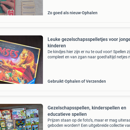
Zo goed als nieuw
Ophalen
Leuke gezelschapsspelletjes voor jong
kinderen
De kindjes hier zijn er nu te oud voor! Spellen zi
compleet en van zgan naar goed!altijd netjes
gedaan, uit een rook en huisdiervrije omgeving
Srabble junior is verkocht! Ramses spookslot 
Gebruikt
Ophalen of Verzenden
Gezelschapsspellen, kinderspellen en
educatieve spellen
Prijzen staan op de foto’s, maar er mag uitera
geboden worden!! Een uitgebreide collectie va