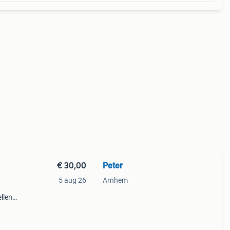
€ 30,00
Peter
n
5 aug 26
Arnhem
llen
antie!