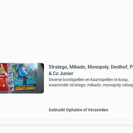
Stratego, Mikado, Monopoly, Doolhof, P
& Co Junior
Diverse bordspellen en kaartspellen te koop,
waaronder stratego, mikado, monopoly valssp
editie, doolhof, party & co junior, pim pam pet,
domino express en een kwartetspel. Alle spelle
Gebruikt
Ophalen of Verzenden