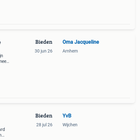
Bieden
Oma Jacqueline
e
30 jun 26
Arnhem
jn
 mee
 .
gekk
Bieden
YvB
28 jul 26
Wijchen
ard
n