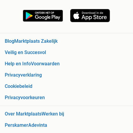
Blog
Marktplaats Zakelijk
Veilig en Succesvol
Help en Info
Voorwaarden
Privacyverklaring
Cookiebeleid
Privacyvoorkeuren
Over Marktplaats
Werken bij
Perskamer
Adevinta