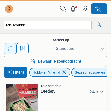
Gezelschapsspellen | Bordspellen
Sorteer op
Alle afstanden…
Bewaar je zoekopdracht
Filters
Hobby en Vrije tijd
Gezelschapsspellen | Bo
reis scrabble
Bieden
Details