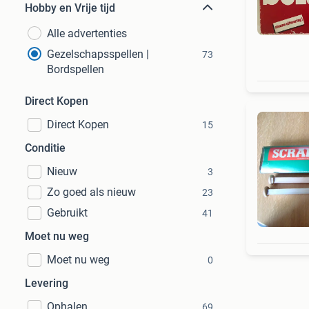
Hobby en Vrije tijd
Alle advertenties
Gezelschapsspellen |
73
Bordspellen
Direct Kopen
Direct Kopen
15
Conditie
Nieuw
3
Zo goed als nieuw
23
Gebruikt
41
Moet nu weg
Moet nu weg
0
Levering
Ophalen
69