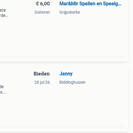
€ 6,00
Mar&Mir Spellen en Speelgoed
Deze
Gisteren
Grijpskerke
orden
0)
Bieden
Janny
26 jul 26
Biddinghuizen
de
s.