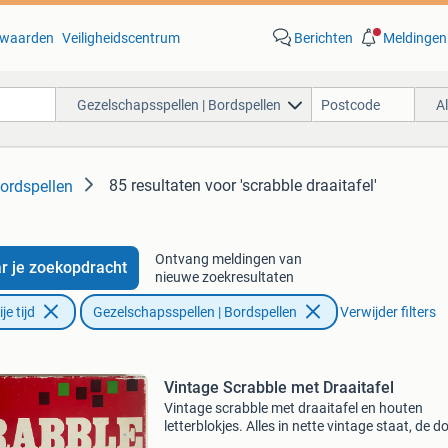
waarden
Veiligheidscentrum
Berichten
Meldingen
Gezelschapsspellen | Bordspellen
A
85 resultaten
voor 'scrabble draaitafel'
ordspellen
Ontvang meldingen van
r je zoekopdracht
nieuwe zoekresultaten
e tijd
Gezelschapsspellen | Bordspellen
Verwijder filters
Vintage Scrabble met Draaitafel
Vintage scrabble met draaitafel en houten
letterblokjes. Alles in nette vintage staat, de d
heeft aan de buitenkant averij opgelopen