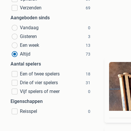
Verzenden
69
Aangeboden sinds
Vandaag
0
Gisteren
3
Een week
13
Altijd
73
Aantal spelers
Een of twee spelers
18
Drie of vier spelers
31
Vijf spelers of meer
0
Eigenschappen
Reisspel
0