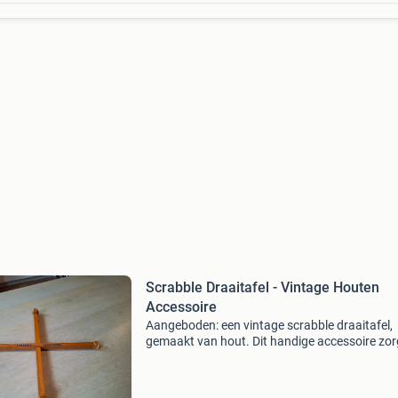
Scrabble Draaitafel - Vintage Houten
Accessoire
Aangeboden: een vintage scrabble draaitafel,
gemaakt van hout. Dit handige accessoire zor
ervoor dat je het scrabble-bord gemakkelijk ku
draaien, zodat elke speler een goed zicht heeft
het spee