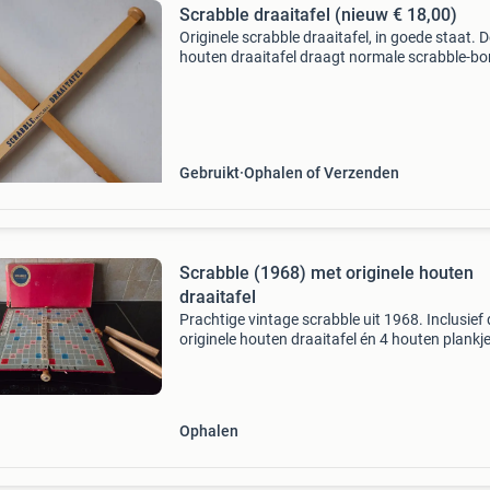
Scrabble draaitafel (nieuw € 18,00)
Originele scrabble draaitafel, in goede staat. 
houten draaitafel draagt normale scrabble-b
van maximaal 36x36cm. € 6,00 (nieuw € 18,0
bieden is niet mogelijk: wij werken met een
Gebruikt
Ophalen of Verzenden
Scrabble (1968) met originele houten
draaitafel
Prachtige vintage scrabble uit 1968. Inclusief 
originele houten draaitafel én 4 houten plankje
Een echte klassieker voor liefhebbers of
verzamelaars! Let op: er mist 1 blanco blokje…
maar dat maa
Ophalen