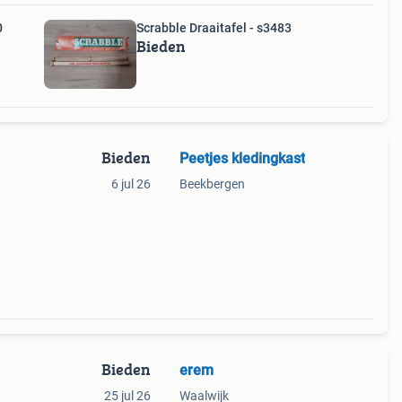
0
Scrabble Draaitafel - s3483
Bieden
Bieden
Peetjes kledingkast
6 jul 26
Beekbergen
Bieden
erem
25 jul 26
Waalwijk