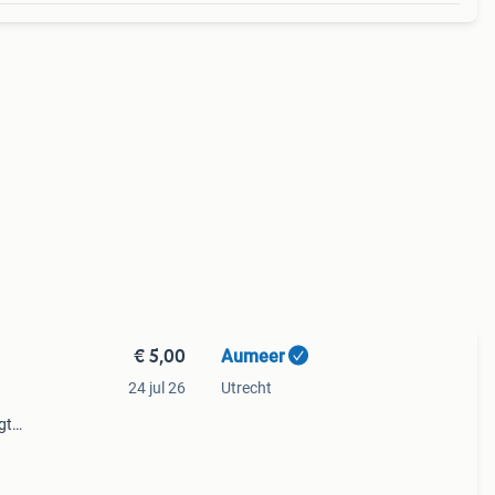
€ 5,00
Aumeer
24 jul 26
Utrecht
gt
nt
 op