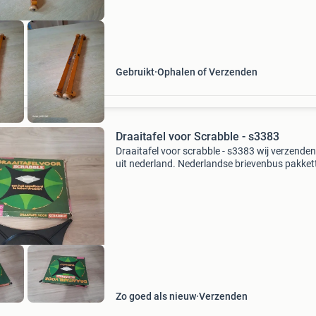
Gebruikt
Ophalen of Verzenden
Draaitafel voor Scrabble - s3383
Draaitafel voor scrabble - s3383 wij verzende
uit nederland. Nederlandse brievenbus pakket
zijn 4,2 thuis 6.95 Dhl punt 5.5 Belgie zending
tip er kunnen meerdere items in eens pakket.
Zo goed als nieuw
Verzenden