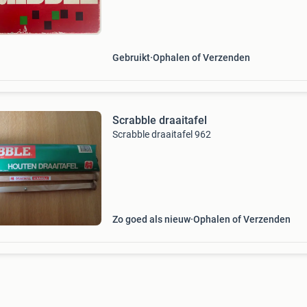
gedurende de jaren. De spelregels staan aan d
binnenkant van he
Gebruikt
Ophalen of Verzenden
Scrabble draaitafel
Scrabble draaitafel 962
Zo goed als nieuw
Ophalen of Verzenden