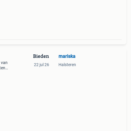
Bieden
mariska
n van
22 jul 26
Halsteren
ten
en 11