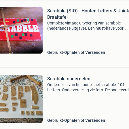
Scrabble (SIO) - Houten Letters & Unie
Draaitafel
Complete vintage uitvoering van scrabble
(nederlandse uitgave). Een must-have voor
liefhebbers van nostalgische bordspellen. Dez
onderscheidt zich door de authentieke kwalitei
volledig van hout
Gebruikt
Ophalen of Verzenden
Scrabble onderdelen
Onderdelen van het oude spel scrabble. 101
Letters. Onderverdeling zie foto. De onderverd
was vroeger anders, namelijk nog met y en oo
andere klinkerverdeling dan nu. Draaitafel en 
plankjes. A
Gebruikt
Ophalen of Verzenden