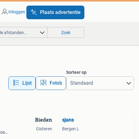
Inloggen
Plaats advertentie
lle afstanden…
Zoek
Sorteer op
Lijst
Foto’s
Bieden
sjans
Gisteren
Bergen L
oos