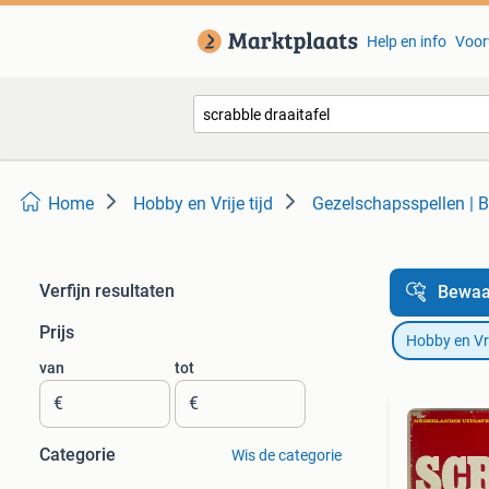
Help en info
Voor
Home
Hobby en Vrije tijd
Gezelschapsspellen | B
Verfijn resultaten
Bewaa
Prijs
Hobby en Vrij
van
tot
€
€
Categorie
Wis de categorie