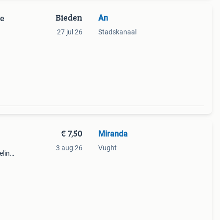
Bieden
An
ke
27 jul 26
Stadskanaal
e set
t:
€ 7,50
Miranda
3 aug 26
Vught
eling
k
4