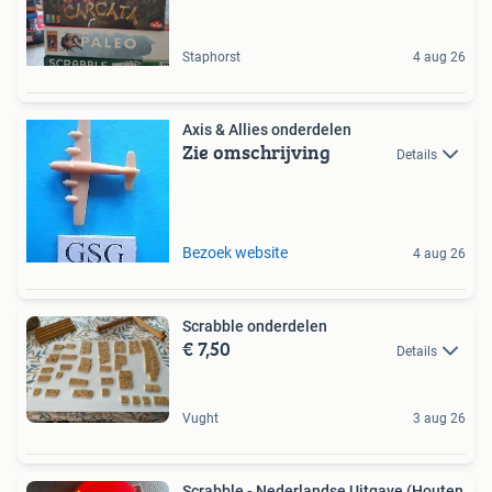
Staphorst
4 aug 26
Axis & Allies onderdelen
Zie omschrijving
Details
Bezoek website
4 aug 26
Scrabble onderdelen
€ 7,50
Details
Vught
3 aug 26
Scrabble - Nederlandse Uitgave (Houten