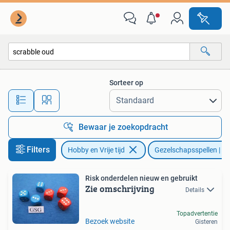
Gezelschapsspellen | Bordspellen
Sorteer op
Alle afstanden…
Bewaar je zoekopdracht
Filters
Hobby en Vrije tijd
Gezelschapsspellen | Bo
Risk onderdelen nieuw en gebruikt
Zie omschrijving
Details
Topadvertentie
Bezoek website
Gisteren