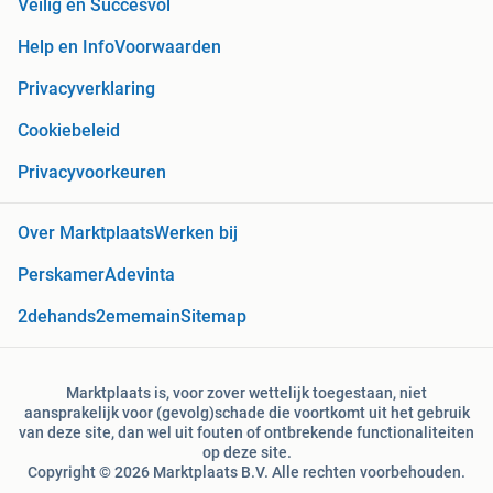
Veilig en Succesvol
Help en Info
Voorwaarden
Privacyverklaring
Cookiebeleid
Privacyvoorkeuren
Over Marktplaats
Werken bij
Perskamer
Adevinta
2dehands
2ememain
Sitemap
Marktplaats is, voor zover wettelijk toegestaan, niet
aansprakelijk voor (gevolg)schade die voortkomt uit het gebruik
van deze site, dan wel uit fouten of ontbrekende functionaliteiten
op deze site.
Copyright © 2026 Marktplaats B.V. Alle rechten voorbehouden.