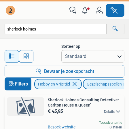
Gezelschapsspellen | Bordspellen
Sorteer op
Alle afstanden…
Bewaar je zoekopdracht
Filters
Hobby en Vrije tijd
Gezelschapsspellen | Bo
Sherlock Holmes Consulting Detective:
Carlton House & Queen’
€ 45,95
Details
Topadvertentie
Bezoek website
Gisteren