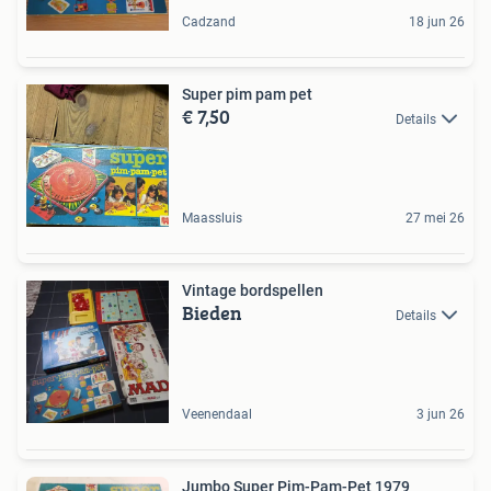
Cadzand
18 jun 26
Super pim pam pet
€ 7,50
Details
Maassluis
27 mei 26
Vintage bordspellen
Bieden
Details
Veenendaal
3 jun 26
Jumbo Super Pim-Pam-Pet 1979