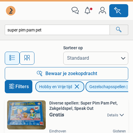
Gezelschapsspellen | Bordspellen
Sorteer op
Alle afstanden…
Bewaar je zoekopdracht
Filters
Hobby en Vrije tijd
Gezelschapsspellen | Bo
Diverse spellen: Super Pim Pam Pet,
Zakgeldspel, Speak Out
Gratis
Details
Eindhoven
Gisteren