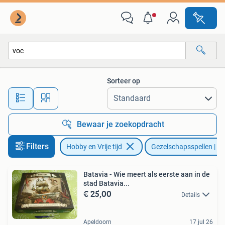
Gezelschapsspellen | Bordspellen
Sorteer op
Alle afstanden…
Bewaar je zoekopdracht
Filters
Hobby en Vrije tijd
Gezelschapsspellen | Bo
Batavia - Wie meert als eerste aan in de
stad Batavia...
€ 25,00
Details
Apeldoorn
17 jul 26