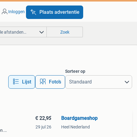
Inloggen
Plaats advertentie
lle afstanden…
Zoek
Sorteer op
Lijst
Foto’s
€ 22,95
Boardgameshop
29 jul 26
Heel Nederland
en.
ar?