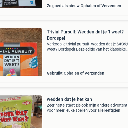
Zo goed als nieuw
Ophalen of Verzenden
Trivial Pursuit: Wedden dat je 't weet?
Bordspel
Verkoop je trivial pursuit: wedden dat je &#39;
weet? Bordspel! Deze editie van het klassieke
kennisspel daagt je uit om niet alleen te weten,
maar ook om in te schatten wat je vrienden w
Pe
Gebruikt
Ophalen of Verzenden
wedden dat je het kan
Zeer nette staat zie ook mijn andere advertent
voor meer leuke spellen voor alle leeftijden