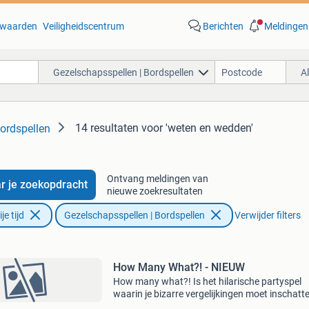
waarden
Veiligheidscentrum
Berichten
Meldingen
Gezelschapsspellen | Bordspellen
A
14 resultaten
voor 'weten en wedden'
ordspellen
Ontvang meldingen van
r je zoekopdracht
nieuwe zoekresultaten
e tijd
Gezelschapsspellen | Bordspellen
Verwijder filters
How Many What?! - NIEUW
How many what?! Is het hilarische partyspel
waarin je bizarre vergelijkingen moet inschatt
Hoeveel eekhoorns weegt een sumo-worstela