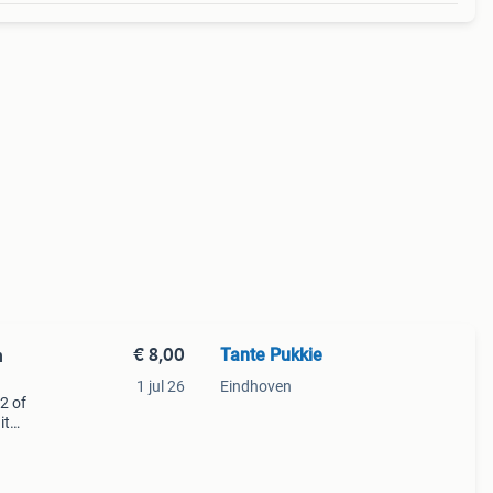
€ 8,00
Tante Pukkie
n
1 jul 26
Eindhoven
2 of
it
woord