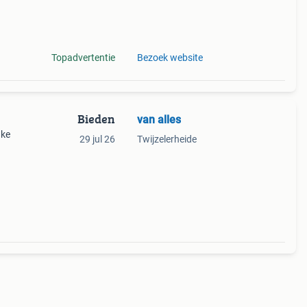
jf je
Topadvertentie
Bezoek website
Bieden
van alles
uke
29 jul 26
Twijzelerheide