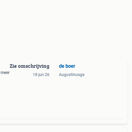
Zie omschrijving
de boer
r meer
18 jun 26
Augustinusga