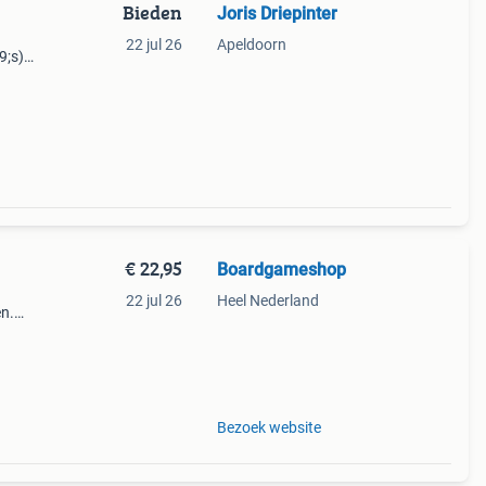
Bieden
Joris Driepinter
22 jul 26
Apeldoorn
9;s)
€ 22,95
Boardgameshop
22 jul 26
Heel Nederland
en.
ar?
jf je
Bezoek website