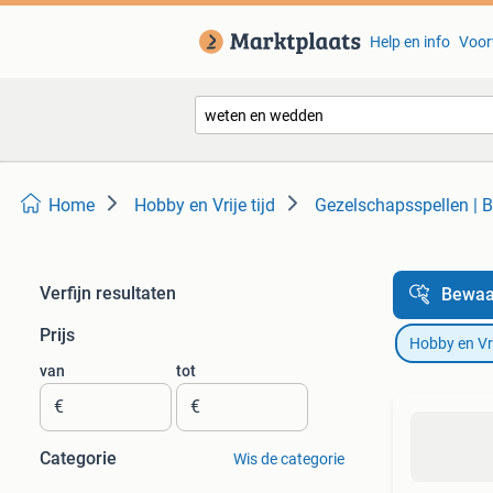
Help en info
Voor
Home
Hobby en Vrije tijd
Gezelschapsspellen | B
Verfijn resultaten
Bewaa
Prijs
Hobby en Vrij
van
tot
€
€
Categorie
Wis de categorie