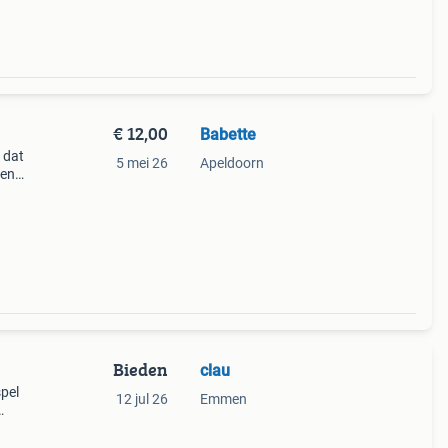
€ 12,00
Babette
 dat
5 mei 26
Apeldoorn
 en
en er
Bieden
clau
spel
12 jul 26
Emmen
chten
etten