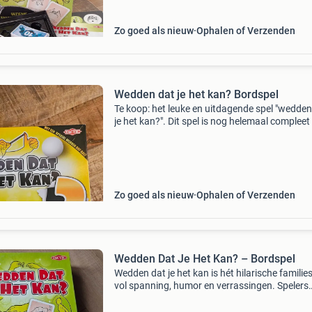
Zo goed als nieuw
Ophalen of Verzenden
Wedden dat je het kan? Bordspel
Te koop: het leuke en uitdagende spel "wedden
je het kan?". Dit spel is nog helemaal compleet
verkeert in zo goed als nieuwe staat. We hebb
veel plezier van gehad tijdens oud &am
Zo goed als nieuw
Ophalen of Verzenden
Wedden Dat Je Het Kan? – Bordspel
Wedden dat je het kan is hét hilarische familie
vol spanning, humor en verrassingen. Spelers
proberen de meest bizarre en grappige opdra
uit te voeren, terwijl de andere deelnemers inz