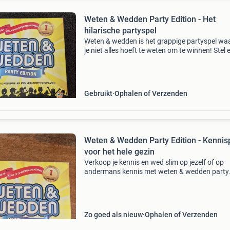
Weten & Wedden Party Edition - Het
hilarische partyspel
Weten & wedden is het grappige partyspel waa
je niet alles hoeft te weten om te winnen! Stel 
vraag, iedereen schrijft een antwoord op, en
vervolgens gok je op het antwoord dat het dic
Gebruikt
Ophalen of Verzenden
Weten & Wedden Party Edition - Kennis
voor het hele gezin
Verkoop je kennis en wed slim op jezelf of op
andermans kennis met weten & wedden party
edition! Dit populaire spel, waarvan wereldwijd
meer dan 1 miljoen exemplaren zijn verkocht, i
perfect v
Zo goed als nieuw
Ophalen of Verzenden