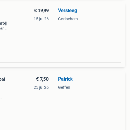
€ 19,99
Versteeg
15 jul 26
Gorinchem
rbij
een
htst
€ 7,50
Patrick
pel
25 jul 26
Geffen
 al
s