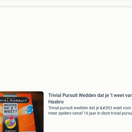
Trivial Pursuit Wedden dat je 't weet va
Hasbro
Trivial pursuit wedden dat je &#39;t weet voor 
meer spelers vanaf 16 jaar in deze trivial pursu
wed je elke beurt of je tegenstanders het ant
weten. Gok je goed, dan kun je je winst ge