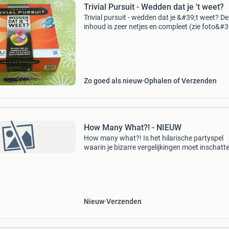
Trivial Pursuit - Wedden dat je 't weet?
Trivial pursuit - wedden dat je &#39;t weet? De
inhoud is zeer netjes en compleet (zie foto&#3
de doos heeft lichte gebruikerssporen. In deze
nieuwe editie wed je elke beurt of je tegensta
Zo goed als nieuw
Ophalen of Verzenden
How Many What?! - NIEUW
How many what?! Is het hilarische partyspel
waarin je bizarre vergelijkingen moet inschatt
Hoeveel eekhoorns weegt een sumo-worstela
Niemand weet het zeker, dus doe een gok! Schri
antwoord
Nieuw
Verzenden