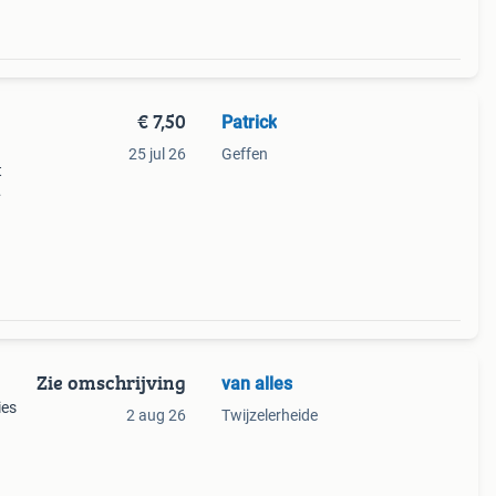
€ 7,50
Patrick
25 jul 26
Geffen
t
eten.
Zie omschrijving
van alles
ies
2 aug 26
Twijzelerheide