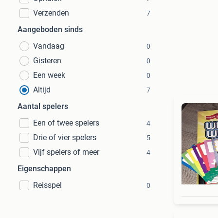
Verzenden
7
Aangeboden sinds
Vandaag
0
Gisteren
0
Een week
0
Altijd
7
Aantal spelers
Een of twee spelers
4
Drie of vier spelers
5
Vijf spelers of meer
4
Eigenschappen
Reisspel
0